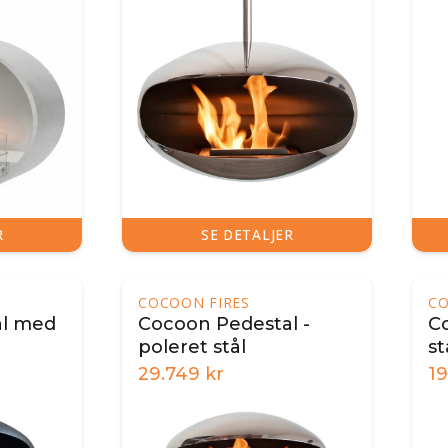
R
SE DETALJER
COCOON FIRES
CO
al med
Cocoon Pedestal -
C
poleret stål
st
29.749
kr
1