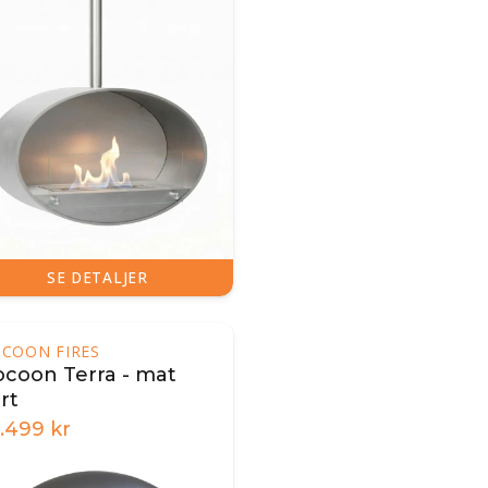
SE DETALJER
COON FIRES
ocoon Terra - mat
rt
9.499
kr