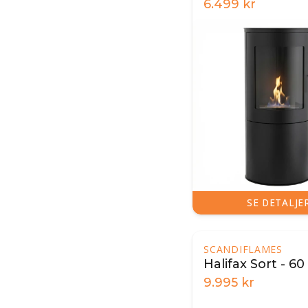
6.499
kr
SE DETALJE
SCANDIFLAMES
Halifax Sort - 6
9.995
kr