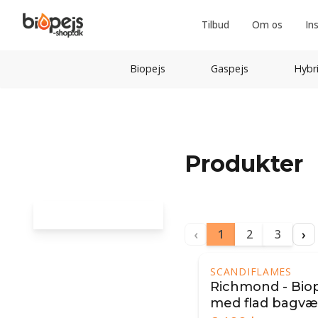
Tilbud
Om os
In
Biopejs
Gaspejs
Hybr
Produkter
‹
›
1
2
3
SCANDIFLAMES
Richmond - Biop
med flad bagv