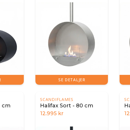
R
SE DETALJER
SCANDIFLAMES
SC
0 cm
Halifax Sort - 80 cm
Ha
12.995
kr
12