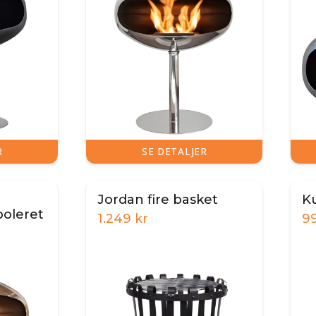
R
SE DETALJER
Jordan fire basket
K
poleret
1.249
kr
9