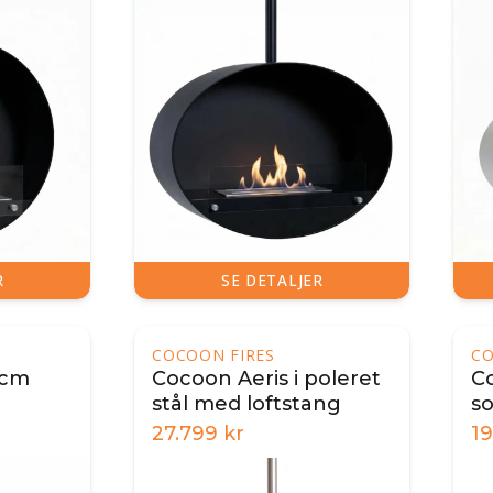
R
SE DETALJER
COCOON FIRES
CO
0 cm
Cocoon Aeris i poleret
C
stål med loftstang
so
27.799
kr
1