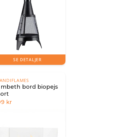
SE DETALJER
ANDIFLAMES
ambeth bord biopejs
sort
99
kr