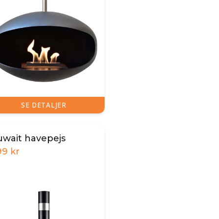
SE DETALJER
uwait havepejs
99
kr