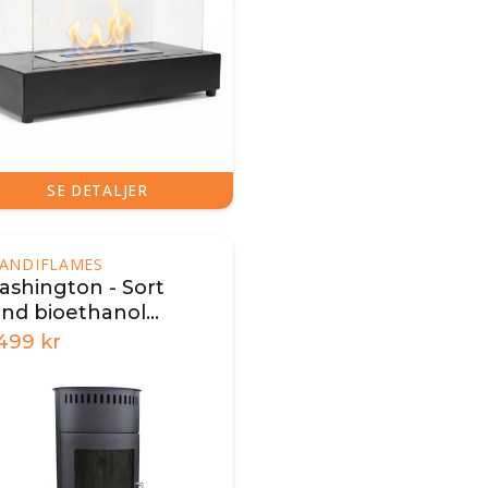
SE DETALJER
ANDIFLAMES
ashington - Sort
und bioethanol
rændeovn
.499
kr