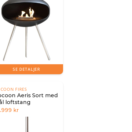
SE DETALJER
COON FIRES
ocoon Aeris Sort med
ål loftstang
9.999
kr