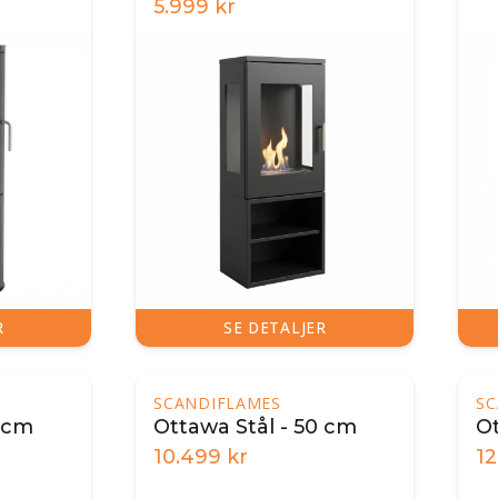
brændeovn
5.999
kr
R
SE DETALJER
SCANDIFLAMES
SC
0 cm
Ottawa Stål - 50 cm
Ot
10.499
kr
1