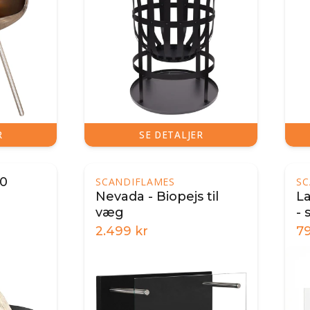
R
SE DETALJER
60
SCANDIFLAMES
SC
Nevada - Biopejs til
L
væg
- 
2.499
kr
7