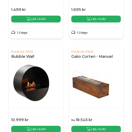
1.499
kr
1.695
kr
LÆG I KURV
LÆG I KURV
1-2 dage
1-2 dage
PLANIKA FIRES
PLANIKA FIRES
Bubble Wall
Galio Corten - Manuel
10.999
kr
18.545
kr
fra
LÆG I KURV
LÆG I KURV