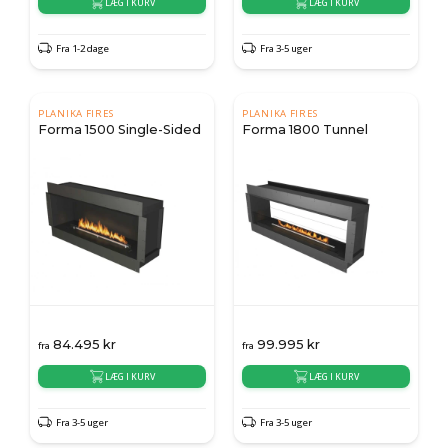
LÆG I KURV
LÆG I KURV
Fra 1-2 dage
Fra 3-5 uger
PLANIKA FIRES
PLANIKA FIRES
Forma 1500 Single-Sided
Forma 1800 Tunnel
84.495
kr
99.995
kr
fra
fra
LÆG I KURV
LÆG I KURV
Fra 3-5 uger
Fra 3-5 uger