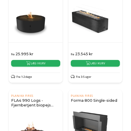
25.995
kr
23.545
kr
fra
fra
LÆG I KURV
LÆG I KURV
Fra 1-2 dage
Fra 3-5 uger
PLANIKA FIRES
PLANIKA FIRES
FLA4 990 Logs -
Forma 800 Single-sided
Fjernbetjent biopejs
brandkar