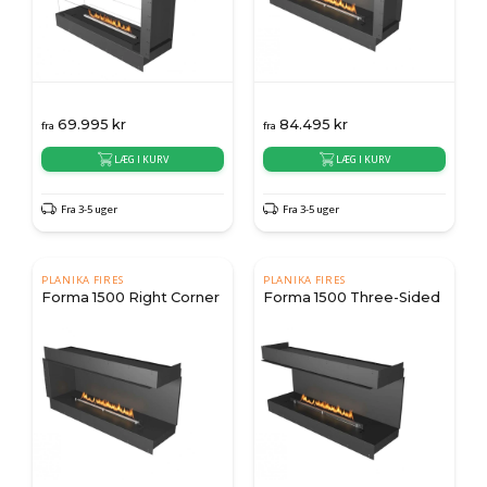
69.995
kr
84.495
kr
fra
fra
LÆG I KURV
LÆG I KURV
Fra 3-5 uger
Fra 3-5 uger
PLANIKA FIRES
PLANIKA FIRES
Forma 1500 Right Corner
Forma 1500 Three-Sided