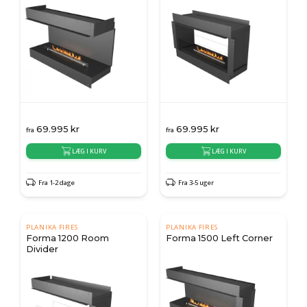
69.995
kr
69.995
kr
fra
fra
LÆG I KURV
LÆG I KURV
Fra 1-2 dage
Fra 3-5 uger
PLANIKA FIRES
PLANIKA FIRES
Forma 1200 Room
Forma 1500 Left Corner
Divider