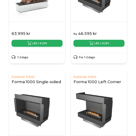
63.995
kr
46.595
kr
fra
LÆG I KURV
LÆG I KURV
1-2 dage
Fra 1-2 dage
PLANIKA FIRES
PLANIKA FIRES
Forma 1000 Single-sided
Forma 1000 Left Corner