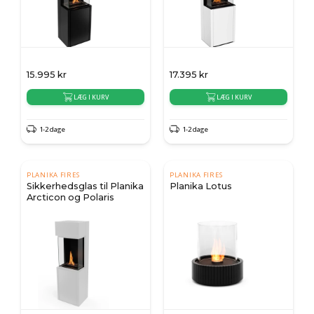
15.995
kr
17.395
kr
LÆG I KURV
LÆG I KURV
1-2 dage
1-2 dage
PLANIKA FIRES
PLANIKA FIRES
Sikkerhedsglas til Planika
Planika Lotus
Arcticon og Polaris