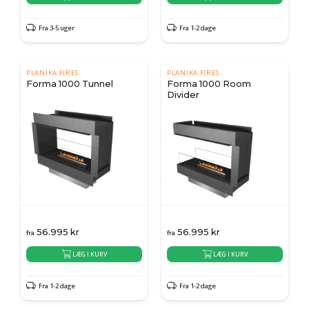
Fra 3-5 uger
Fra 1-2 dage
PLANIKA FIRES
PLANIKA FIRES
Forma 1000 Tunnel
Forma 1000 Room
Divider
56.995
kr
56.995
kr
fra
fra
LÆG I KURV
LÆG I KURV
Fra 1-2 dage
Fra 1-2 dage