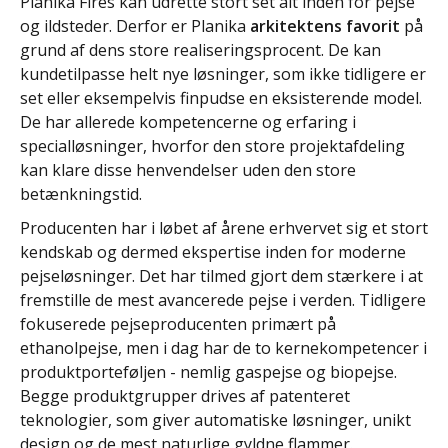
Planika Fires kan udrette stort set alt inden for pejse
og ildsteder. Derfor er Planika
arkitektens favorit
på
grund af dens store realiseringsprocent. De kan
kundetilpasse helt nye løsninger, som ikke tidligere er
set eller eksempelvis finpudse en eksisterende model.
De har allerede kompetencerne og erfaring i
specialløsninger, hvorfor den store projektafdeling
kan klare disse henvendelser uden den store
betænkningstid.
Producenten har i løbet af årene erhvervet sig et stort
kendskab og dermed ekspertise inden for moderne
pejseløsninger. Det har tilmed gjort dem stærkere i at
fremstille de mest avancerede pejse i verden. Tidligere
fokuserede pejseproducenten primært på
ethanolpejse, men i dag har de to kernekompetencer i
produktporteføljen - nemlig gaspejse og biopejse.
Begge produktgrupper drives af patenteret
teknologier, som giver automatiske løsninger, unikt
design og de mest naturlige gyldne flammer.