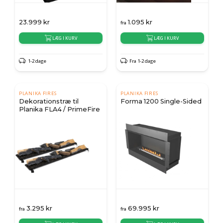
23.999
kr
1.095
kr
fra
LÆG I KURV
LÆG I KURV
1-2 dage
Fra 1-2 dage
PLANIKA FIRES
PLANIKA FIRES
Dekorationstræ til
Forma 1200 Single-Sided
Planika FLA4 / PrimeFire
3.295
kr
69.995
kr
fra
fra