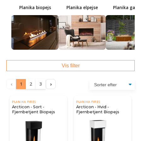
Planika biopejs
Planika elpejse
Planika gasp
Vis filter
‹
›
1
2
3
PLANIKA FIRES
PLANIKA FIRES
Arcticon - Sort -
Arcticon - Hvid -
Fjernbetjent Biopejs
Fjernbetjent Biopejs