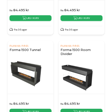
84.495
kr
84.495
kr
fra
fra
LÆG I KURV
LÆG I KURV
Fra 3-5 uger
Fra 3-5 uger
PLANIKA FIRES
PLANIKA FIRES
Forma 1500 Tunnel
Forma 1500 Room
Divider
84.495
kr
84.495
kr
fra
fra
LÆG I KURV
LÆG I KURV