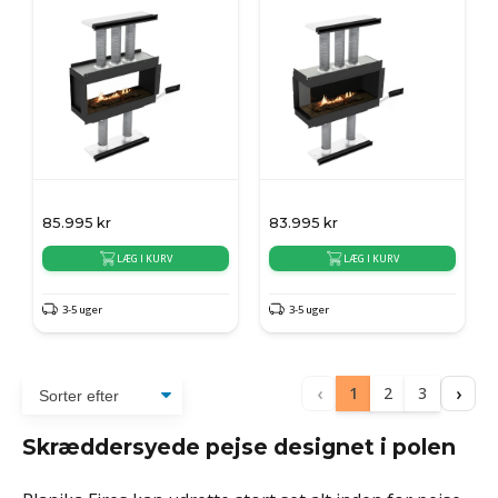
85.995
kr
83.995
kr
LÆG I KURV
LÆG I KURV
3-5 uger
3-5 uger
‹
›
1
2
3
Skræddersyede pejse designet i polen