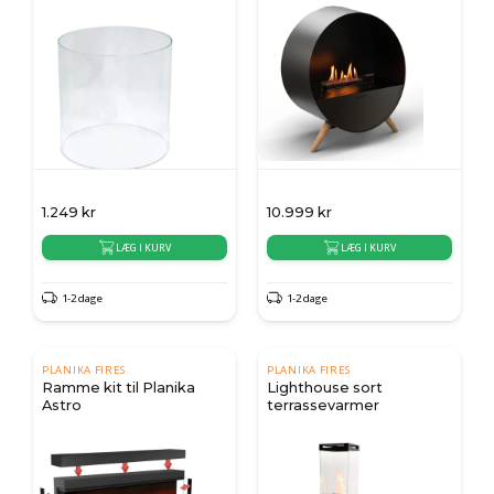
1.249
kr
10.999
kr
LÆG I KURV
LÆG I KURV
1-2 dage
1-2 dage
PLANIKA FIRES
PLANIKA FIRES
Ramme kit til Planika
Lighthouse sort
Astro
terrassevarmer