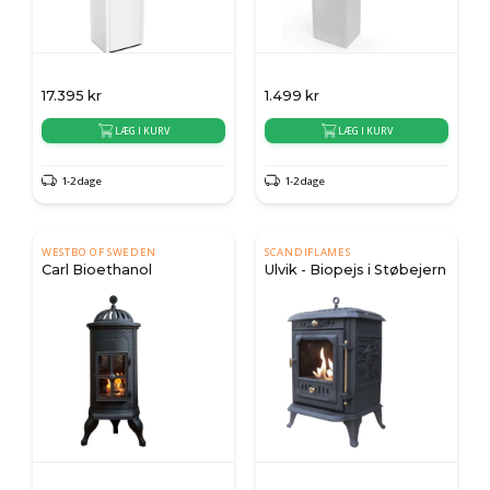
17.395
kr
1.499
kr
LÆG I KURV
LÆG I KURV
1-2 dage
1-2 dage
WESTBO OF SWEDEN
SCANDIFLAMES
Carl Bioethanol
Ulvik - Biopejs i Støbejern