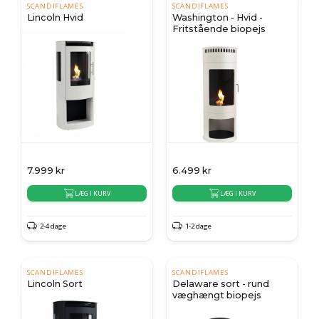
SCANDIFLAMES
SCANDIFLAMES
Lincoln Hvid
Washington - Hvid -
Fritstående biopejs
7.999
kr
6.499
kr
LÆG I KURV
LÆG I KURV
2-4 dage
1-2 dage
SCANDIFLAMES
SCANDIFLAMES
Lincoln Sort
Delaware sort - rund
væghængt biopejs