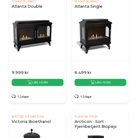
SCANDIFLAMES
SCANDIFLAMES
Atlanta Double
Atlanta Single
9.999
kr
6.499
kr
LÆG I KURV
LÆG I KURV
1-2 dage
1-2 dage
WESTBO OF SWEDEN
PLANIKA FIRES
Victoria Bioethanol
Arcticon - Sort -
Fjernbetjent Biopejs