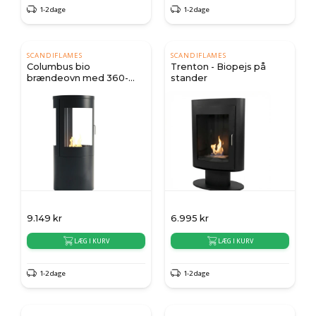
1-2 dage
1-2 dage
SCANDIFLAMES
SCANDIFLAMES
Columbus bio
Trenton - Biopejs på
brændeovn med 360-
stander
view
9.149
kr
6.995
kr
LÆG I KURV
LÆG I KURV
1-2 dage
1-2 dage