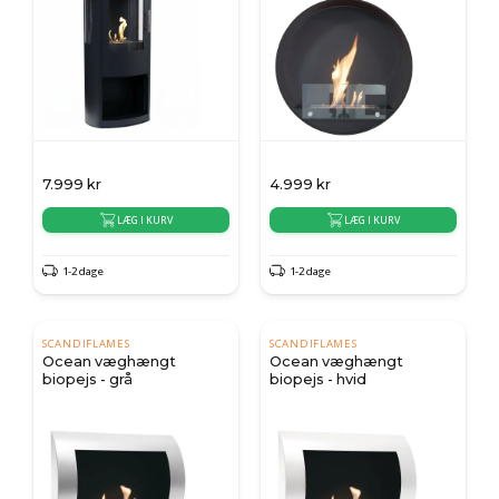
7.999
kr
4.999
kr
LÆG I KURV
LÆG I KURV
1-2 dage
1-2 dage
SCANDIFLAMES
SCANDIFLAMES
Ocean væghængt
Ocean væghængt
biopejs - grå
biopejs - hvid