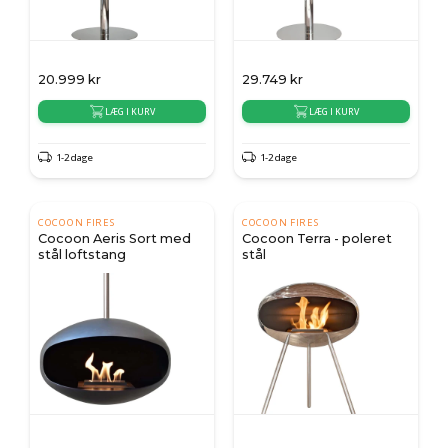
20.999
kr
29.749
kr
LÆG I KURV
LÆG I KURV
1-2 dage
1-2 dage
COCOON FIRES
COCOON FIRES
Cocoon Aeris Sort med
Cocoon Terra - poleret
stål loftstang
stål