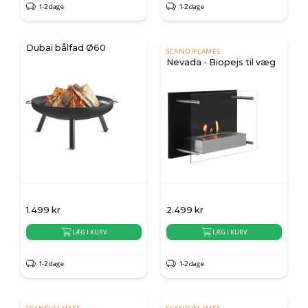
1-2 dage
1-2 dage
Dubai bålfad Ø60
SCANDIFLAMES
Nevada - Biopejs til væg
1.499
kr
2.499
kr
LÆG I KURV
LÆG I KURV
1-2 dage
1-2 dage