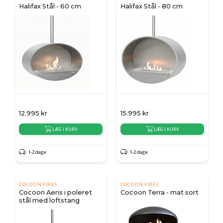
Halifax Stål - 60 cm
Halifax Stål - 80 cm
12.995
kr
15.995
kr
LÆG I KURV
LÆG I KURV
1-2 dage
1-2 dage
COCOON FIRES
COCOON FIRES
Cocoon Aeris i poleret
Cocoon Terra - mat sort
stål med loftstang