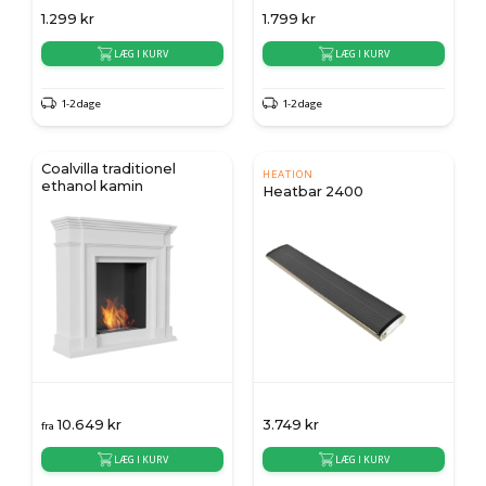
1.299
kr
1.799
kr
LÆG I KURV
LÆG I KURV
1-2 dage
1-2 dage
Coalvilla traditionel
HEATION
ethanol kamin
Heatbar 2400
10.649
kr
3.749
kr
fra
LÆG I KURV
LÆG I KURV