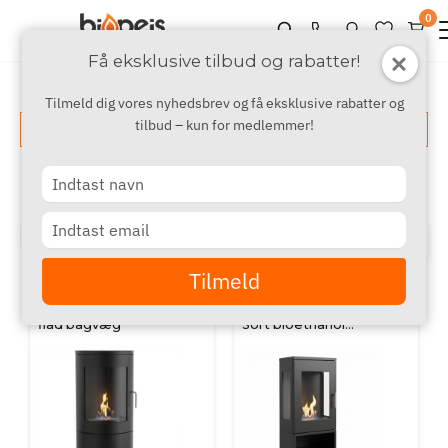
0
Få eksklusive tilbud og rabatter!
Tilmeld dig vores nyhedsbrev og få eksklusive rabatter og
tilbud – kun for medlemmer!
Vis filter
Produkter
Type
your
name
Type
‹
›
1
2
3
your
email
Tilmeld
SCANDIFLAMES
SCANDIFLAMES
Richmond - Biopejs med
Cheyenne Fritstående -
flad bagvæg
Sort bioethanol
brændeovn