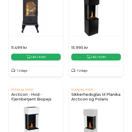
11.499
kr
15.995
kr
LÆG I KURV
LÆG I KURV
1-2 dage
1-2 dage
PLANIKA FIRES
PLANIKA FIRES
Arcticon - Hvid -
Sikkerhedsglas til Planika
Fjernbetjent Biopejs
Arcticon og Polaris