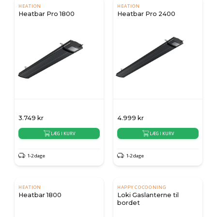
HEATION
HEATION
Heatbar Pro 1800
Heatbar Pro 2400
3.749
kr
4.999
kr
LÆG I KURV
LÆG I KURV
1-2 dage
1-2 dage
HEATION
HAPPY COCOONING
Heatbar 1800
Loki Gaslanterne til
bordet