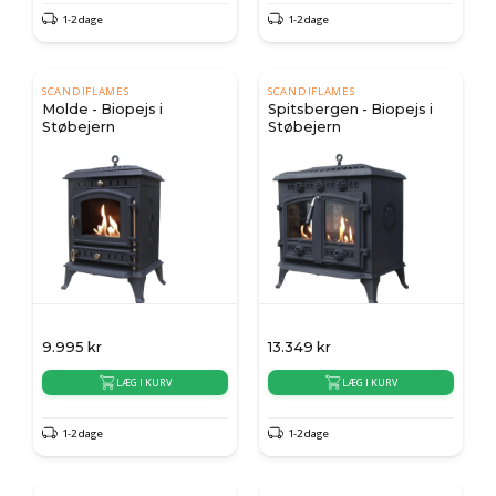
1-2 dage
1-2 dage
SCANDIFLAMES
SCANDIFLAMES
Molde - Biopejs i
Spitsbergen - Biopejs i
Støbejern
Støbejern
9.995
kr
13.349
kr
LÆG I KURV
LÆG I KURV
1-2 dage
1-2 dage