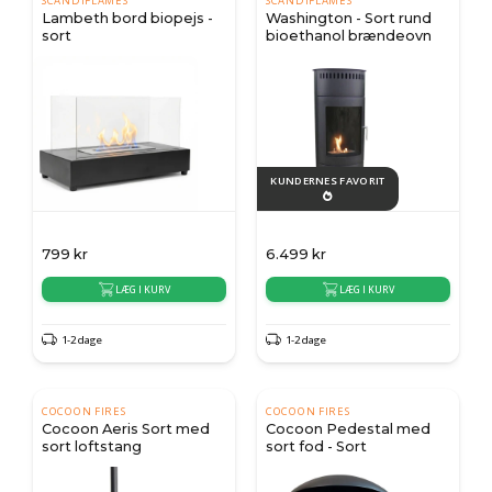
SCANDIFLAMES
SCANDIFLAMES
Lambeth bord biopejs -
Washington - Sort rund
sort
bioethanol brændeovn
KUNDERNES FAVORIT

799
kr
6.499
kr
LÆG I KURV
LÆG I KURV
1-2 dage
1-2 dage
COCOON FIRES
COCOON FIRES
Cocoon Aeris Sort med
Cocoon Pedestal med
sort loftstang
sort fod - Sort