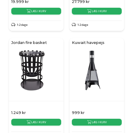
19.999
kr
27.799
kr
LÆG I KURV
LÆG I KURV
1-2 dage
1-2 dage
Jordan fire basket
Kuwait havepejs
1.249
kr
999
kr
LÆG I KURV
LÆG I KURV