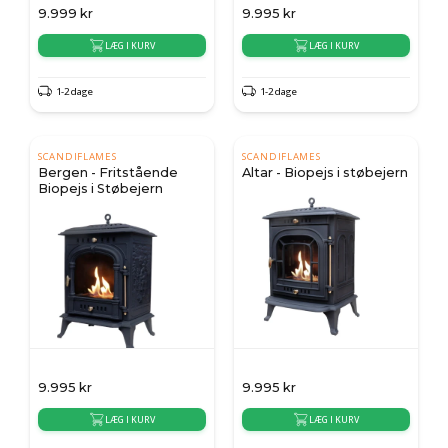
9.999
kr
9.995
kr
LÆG I KURV
LÆG I KURV
1-2 dage
1-2 dage
SCANDIFLAMES
SCANDIFLAMES
Bergen - Fritstående
Altar - Biopejs i støbejern
Biopejs i Støbejern
9.995
kr
9.995
kr
LÆG I KURV
LÆG I KURV