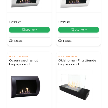
1.299
kr
1.299
kr
LÆG I KURV
LÆG I KURV
1-2 dage
1-2 dage
SCANDIFLAMES
SCANDIFLAMES
Ocean væghængt
Oklahoma - Fritstående
biopejs - sort
biopejs - sort