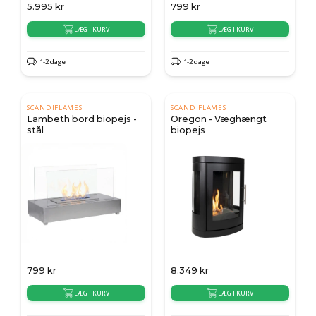
5.995
kr
799
kr
LÆG I KURV
LÆG I KURV
1-2 dage
1-2 dage
SCANDIFLAMES
SCANDIFLAMES
Lambeth bord biopejs -
Oregon - Væghængt
stål
biopejs
799
kr
8.349
kr
LÆG I KURV
LÆG I KURV