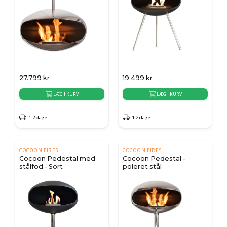
27.799
kr
19.499
kr
LÆG I KURV
LÆG I KURV
1-2 dage
1-2 dage
COCOON FIRES
COCOON FIRES
Cocoon Pedestal med
Cocoon Pedestal -
stålfod - Sort
poleret stål