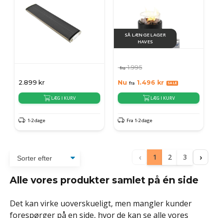
SÅ LÆNGE LAGER
HAVES
1.995
fra
2.899
kr
Nu
1.496
kr
fra
LÆG I KURV
LÆG I KURV
1-2 dage
Fra 1-2 dage
‹
›
1
2
3
Alle vores produkter samlet på én side
Det kan virke uoverskueligt, men mangler kunder
forespørger på en side, hvor de kan se alle vores