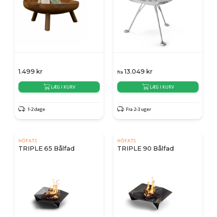
1.499
kr
13.049
kr
fra
LÆG I KURV
LÆG I KURV
1-2 dage
Fra 2-3 uger
HÖFATS
HÖFATS
TRIPLE 65 Bålfad
TRIPLE 90 Bålfad