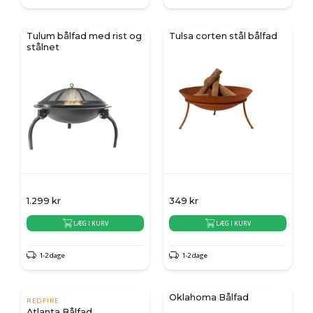
Tulum bålfad med rist og
Tulsa corten stål bålfad
stålnet
1.299
kr
349
kr
LÆG I KURV
LÆG I KURV
1-2 dage
1-2 dage
Oklahoma Bålfad
REDFIRE
Atlanta Bålfad