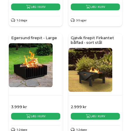
LÆG I KURV
LÆG I KURV
1-2 dage
3-5 uger
Egersund firepit - Large
Gjøvik firepit Firkantet
bålfad - sort stål
3.999
kr
2.999
kr
LÆG I KURV
LÆG I KURV
1-2 dage
1-2 dage