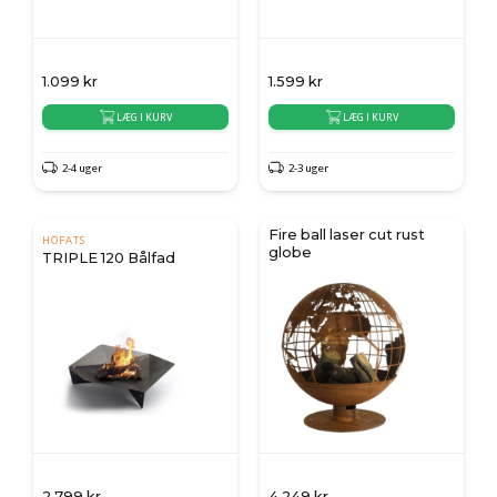
1.099
kr
1.599
kr
LÆG I KURV
LÆG I KURV
2-4 uger
2-3 uger
Fire ball laser cut rust
HÖFATS
globe
TRIPLE 120 Bålfad
2.799
kr
4.249
kr