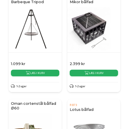
Barbeque Tripod
Mikor bålfad
1.099
kr
2.399
kr
LÆG I KURV
LÆG I KURV
1-2 uger
1-2 uger
Oman cortenstål bålfad
RB73
Ø60
Lotus bålfad