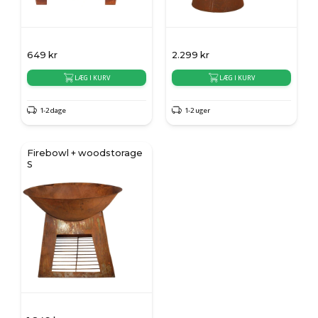
649
kr
2.299
kr
LÆG I KURV
LÆG I KURV
1-2 dage
1-2 uger
Firebowl + woodstorage
S