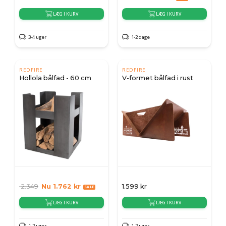
LÆG I KURV
LÆG I KURV
3-4 uger
1-2 dage
REDFIRE
REDFIRE
Hollola bålfad - 60 cm
V-formet bålfad i rust
2.349
Nu
1.762
kr
1.599
kr
LÆG I KURV
LÆG I KURV
1-2 uger
1-2 uger