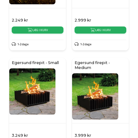
2.249
kr
2.999
kr
LÆG I KURV
LÆG I KURV
1-2 dage
1-2 dage
Egersund firepit - Small
Egersund firepit -
Medium
3.249
kr
3.999
kr