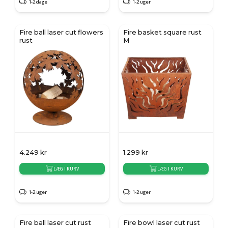
1-2 dage
1-2 uger
Fire ball laser cut flowers
Fire basket square rust
rust
M
4.249
kr
1.299
kr
LÆG I KURV
LÆG I KURV
1-2 uger
1-2 uger
Fire ball laser cut rust
Fire bowl laser cut rust