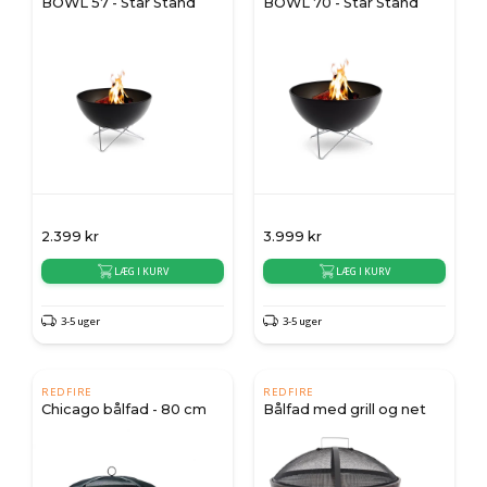
BOWL 57 - Star Stand
BOWL 70 - Star Stand
2.399
kr
3.999
kr
LÆG I KURV
LÆG I KURV
3-5 uger
3-5 uger
REDFIRE
REDFIRE
Chicago bålfad - 80 cm
Bålfad med grill og net