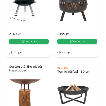
2.149
kr
1.999
kr
LÆG I KURV
LÆG I KURV
1-2 uger
1-2 dage
Corten stål fire pit på
REDFIRE
træstubbe
Tornio bålfad - 80 cm