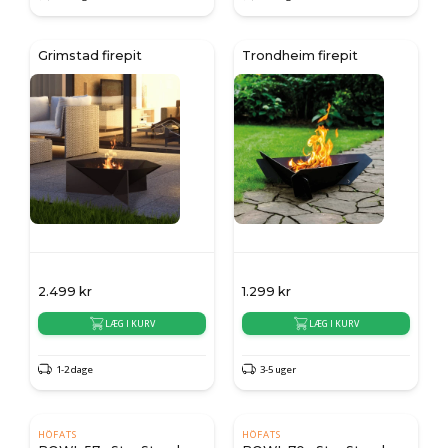
Grimstad firepit
Trondheim firepit
2.499
kr
1.299
kr
LÆG I KURV
LÆG I KURV
1-2 dage
3-5 uger
HÖFATS
HÖFATS