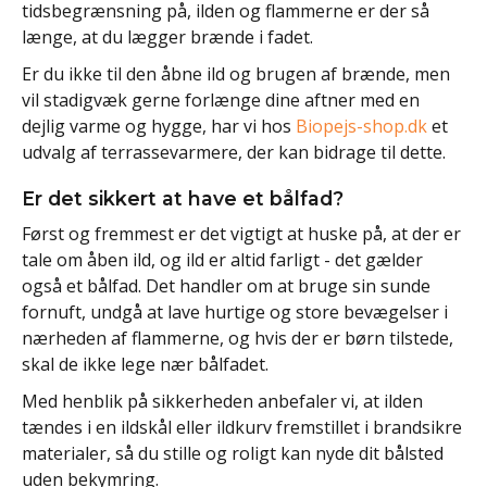
tidsbegrænsning på, ilden og flammerne er der så
længe, at du lægger brænde i fadet.
Er du ikke til den åbne ild og brugen af brænde, men
vil stadigvæk gerne forlænge dine aftner med en
dejlig varme og hygge, har vi hos
Biopejs-shop.dk
et
udvalg af terrassevarmere, der kan bidrage til dette.
Er det sikkert at have et bålfad?
Først og fremmest er det vigtigt at huske på, at der er
tale om åben ild, og ild er altid farligt - det gælder
også et bålfad. Det handler om at bruge sin sunde
fornuft, undgå at lave hurtige og store bevægelser i
nærheden af flammerne, og hvis der er børn tilstede,
skal de ikke lege nær bålfadet.
Med henblik på sikkerheden anbefaler vi, at ilden
tændes i en ildskål eller ildkurv fremstillet i brandsikre
materialer, så du stille og roligt kan nyde dit bålsted
uden bekymring.