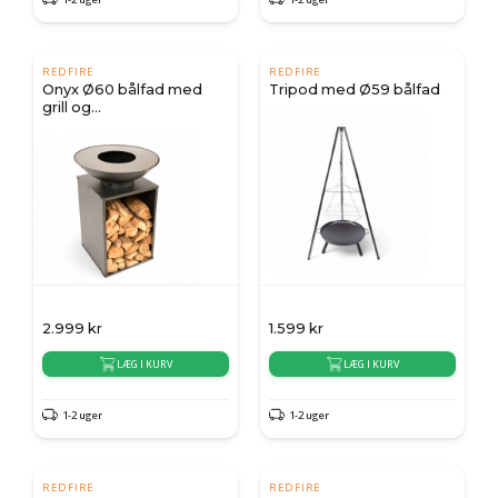
REDFIRE
REDFIRE
Onyx Ø60 bålfad med
Tripod med Ø59 bålfad
grill og
brændeopbevaring
2.999
kr
1.599
kr
LÆG I KURV
LÆG I KURV
1-2 uger
1-2 uger
REDFIRE
REDFIRE