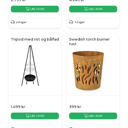
LÆG I KURV
LÆG I KURV
2-4 uger
1-2 uger
Tripod med rist og bålfad
Swedish torch burner
rust
1.499
kr
399
kr
LÆG I KURV
LÆG I KURV