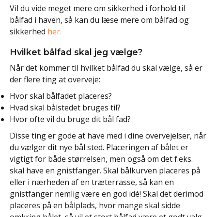
Vil du vide meget mere om sikkerhed i forhold til
bålfad i haven, så kan du læse mere om bålfad og
sikkerhed
her.
Hvilket bålfad skal jeg vælge?
Når det kommer til hvilket bålfad du skal vælge, så er
der flere ting at overveje:
Hvor skal bålfadet placeres?
Hvad skal bålstedet bruges til?
Hvor ofte vil du bruge dit bål fad?
Disse ting er gode at have med i dine overvejelser, når
du vælger dit nye bål sted. Placeringen af bålet er
vigtigt for både størrelsen, men også om det f.eks.
skal have en gnistfanger. Skal bålkurven placeres på
eller i nærheden af en træterrasse, så kan en
gnistfanger nemlig være en god idé! Skal det derimod
placeres på en bålplads, hvor mange skal sidde
omkring bålet, så vil et stort bålfad være et godt valg.