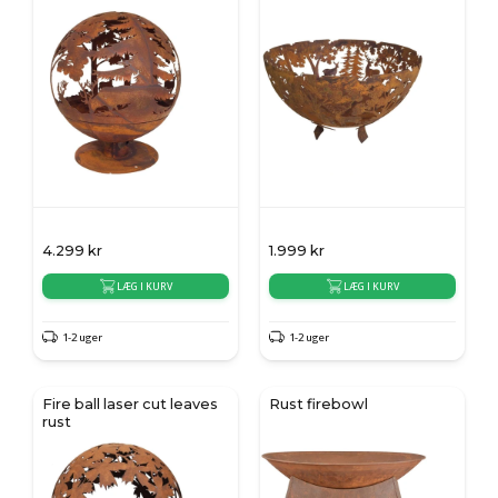
4.299
kr
1.999
kr
LÆG I KURV
LÆG I KURV
1-2 uger
1-2 uger
Fire ball laser cut leaves
Rust firebowl
rust