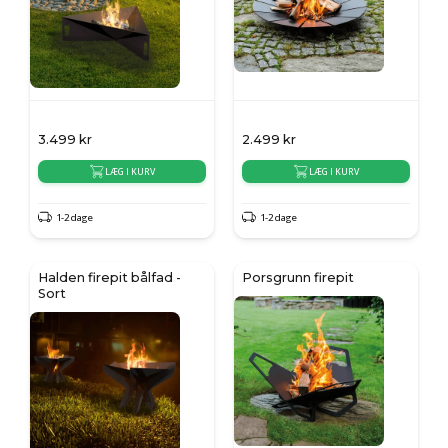
3.499
kr
2.499
kr
LÆG I KURV
LÆG I KURV
1-2 dage
1-2 dage
Halden firepit bålfad -
Porsgrunn firepit
Sort