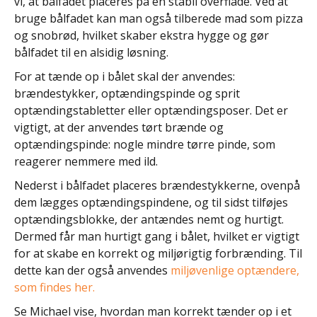
vi, at bålfadet placeres på en stabil overflade. Ved at
bruge bålfadet kan man også tilberede mad som pizza
og snobrød, hvilket skaber ekstra hygge og gør
bålfadet til en alsidig løsning.
For at tænde op i bålet skal der anvendes:
brændestykker, optændingspinde og sprit
optændingstabletter eller optændingsposer. Det er
vigtigt, at der anvendes tørt brænde og
optændingspinde: nogle mindre tørre pinde, som
reagerer nemmere med ild.
Nederst i bålfadet placeres brændestykkerne, ovenpå
dem lægges optændingspindene, og til sidst tilføjes
optændingsblokke, der antændes nemt og hurtigt.
Dermed får man hurtigt gang i bålet, hvilket er vigtigt
for at skabe en korrekt og miljørigtig forbrænding. Til
dette kan der også anvendes
miljøvenlige optændere,
som findes her.
Se Michael vise, hvordan man korrekt tænder op i et