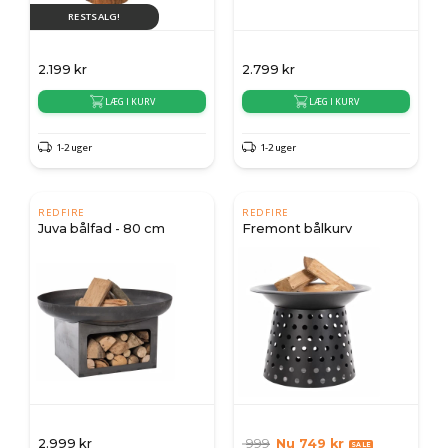
RESTSALG!
2.199
kr
2.799
kr
LÆG I KURV
LÆG I KURV
1-2 uger
1-2 uger
REDFIRE
REDFIRE
Juva bålfad - 80 cm
Fremont bålkurv
2.999
kr
999
Nu
749
kr