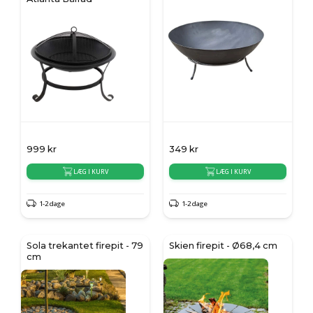
999
kr
349
kr
LÆG I KURV
LÆG I KURV
1-2 dage
1-2 dage
Sola trekantet firepit - 79
Skien firepit - Ø68,4 cm
cm