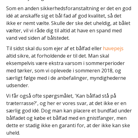
Som en anden sikkerhedsforanstaltning er det en god
idé at anskaffe sig et bål fad af god kvalitet, så det
ikke er nemt vælte. Skulle der ske det uheldig, at bålet
vælter, vil vi råde dig til altid at have en spand med
vand ved siden af bålstedet.
Til sidst skal du som ejer af et bålfad eller
havepejs
altid sikre, at forholdende er til det. Man skal
eksempelvis være ekstra varsom i sommerperioder
med tørker, som vi oplevede i sommeren 2018, og
særligt følge med i de anbefalinger, myndighederne
udsender.
Vi får også ofte spørgsmålet, 'Kan bålfad stå på
træterrasse?', og her er vores svar, at det ikke er en
særlig god idé. Dog man kan placere et bundfad under
bålfadet og købe et bålfad med en gnistfanger, men
dette er stadig ikke en garanti for, at der ikke kan ske
uheld.