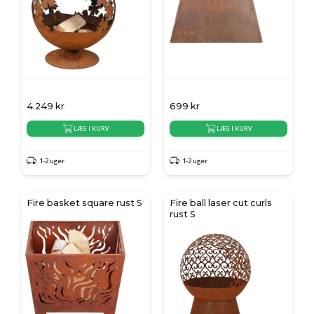
4.249
kr
699
kr
LÆG I KURV
LÆG I KURV
1-2 uger
1-2 uger
Fire basket square rust S
Fire ball laser cut curls
rust S