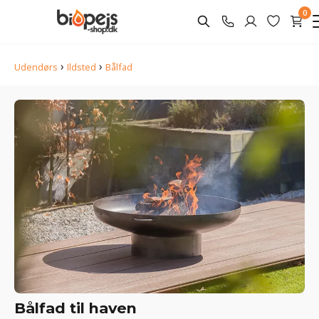
0
›
›
Udendørs
Ildsted
Bålfad
Bålfad til haven