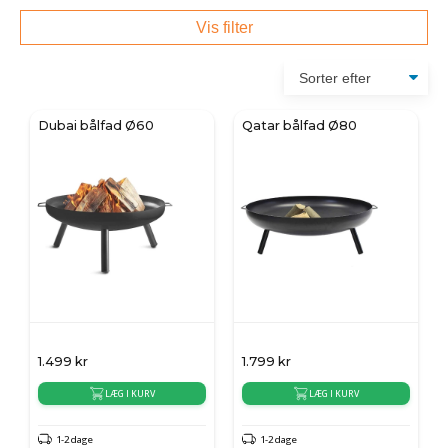
Vis filter
Dubai bålfad Ø60
Qatar bålfad Ø80
1.499
kr
1.799
kr
LÆG I KURV
LÆG I KURV
1-2 dage
1-2 dage