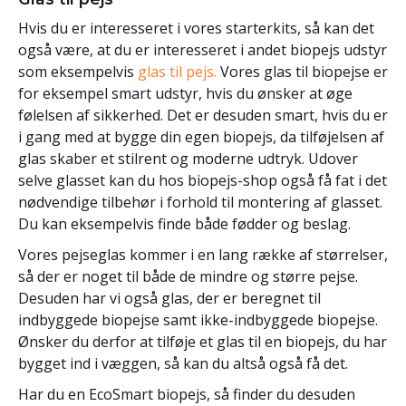
Hvis du er interesseret i vores starterkits, så kan det
også være, at du er interesseret i andet biopejs udstyr
som eksempelvis
glas til pejs.
Vores glas til biopejse er
for eksempel smart udstyr, hvis du ønsker at øge
følelsen af sikkerhed. Det er desuden smart, hvis du er
i gang med at bygge din egen biopejs, da tilføjelsen af
glas skaber et stilrent og moderne udtryk. Udover
selve glasset kan du hos biopejs-shop også få fat i det
nødvendige tilbehør i forhold til montering af glasset.
Du kan eksempelvis finde både fødder og beslag.
Vores pejseglas kommer i en lang række af størrelser,
så der er noget til både de mindre og større pejse.
Desuden har vi også glas, der er beregnet til
indbyggede biopejse samt ikke-indbyggede biopejse.
Ønsker du derfor at tilføje et glas til en biopejs, du har
bygget ind i væggen, så kan du altså også få det.
Har du en EcoSmart biopejs, så finder du desuden