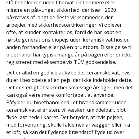
stålbeholderen uden fibervat. Det er mere eller
mindre en påtvunget sikkerhed, der især i 2020
påkræves af langt de fleste virksomheder, der
arbejder med sikkerhedscertificeringer. Vi oplever
ofte, at kunder kontakter os, fordi de har købt en
første generations biopejs uden keramisk vat hos en
anden forhandler eller på en brugtbørs. Disse pejse til
bioethanol har typisk mange år på bagen eller er ikke
registreret med eksempelvis TÜV godkendelse.
Det er altid en god idé at købe det keramiske vat, hvis
du er i besiddelse af en pejs, der ikke indeholder dette.
Det er særligt af sikkerhedsmæssige årsager, men det
kan også være mere komfortabelt at anvende.
Påfylder du bioethanol ned i et brændkammer uden
keramisk vat eller sten, vil væsken umiddelbart blot
flyde løst nede i karret. Det betyder, at hvis pejsen,
mod forventning, skulle falde ned af væggen eller fra
et loft, så kan det flydende brændstof flyde ud over