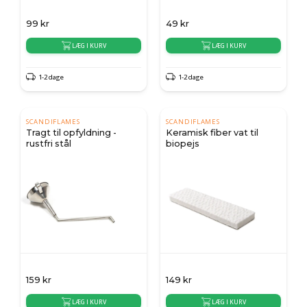
99
kr
49
kr
LÆG I KURV
LÆG I KURV
1-2 dage
1-2 dage
SCANDIFLAMES
SCANDIFLAMES
Tragt til opfyldning -
Keramisk fiber vat til
rustfri stål
biopejs
159
kr
149
kr
LÆG I KURV
LÆG I KURV