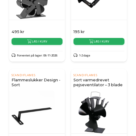
495
kr
195
kr
LÆG I KURV
LÆG I KURV
Forventet på lager: 06-11-2026
1-2 dage
SCANDIFLAMES
SCANDIFLAMES
Flammeslukker Design -
Sort varmedrevet
Sort
pejseventilator – 3 blade