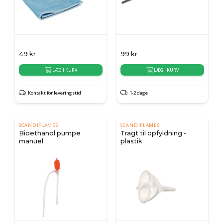
49
kr
99
kr
LÆG I KURV
LÆG I KURV
Kontakt for leveringstid
1-2 dage
SCANDIFLAMES
SCANDIFLAMES
Bioethanol pumpe
Tragt til opfyldning -
manuel
plastik