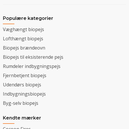
Populære kategorier
Væghængt biopejs
Lofthængt biopejs
Biopejs brændeovn
Biopejs til eksisterende pejs
Rumdeler indbygningspejs
Fjernbetjent biopejs
Udendørs biopejs
Indbygningsbiopejs
Byg-selv biopejs
Kendte mærker
Cocoon Fires