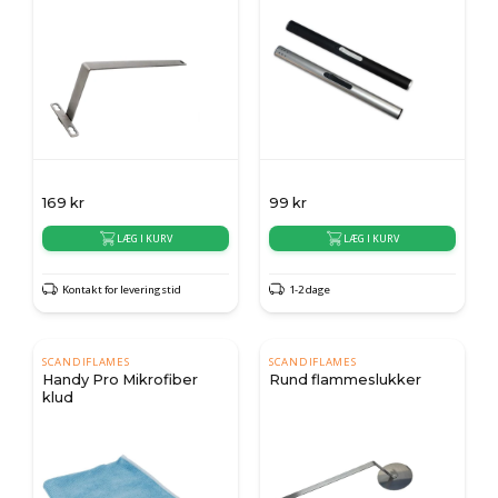
169
kr
99
kr
LÆG I KURV
LÆG I KURV
Kontakt for leveringstid
1-2 dage
SCANDIFLAMES
SCANDIFLAMES
Handy Pro Mikrofiber
Rund flammeslukker
klud