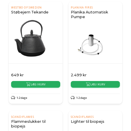
WESTBO OF SWEDEN
PLANIKA FIRES
Støbejern Tekande
Planika Automatisk
Pumpe
649
kr
2.499
kr
LÆG I KURV
LÆG I KURV
1-2 dage
1-2 dage
SCANDIFLAMES
SCANDIFLAMES
Flammeslukker til
Lighter til biopejs
biopejs