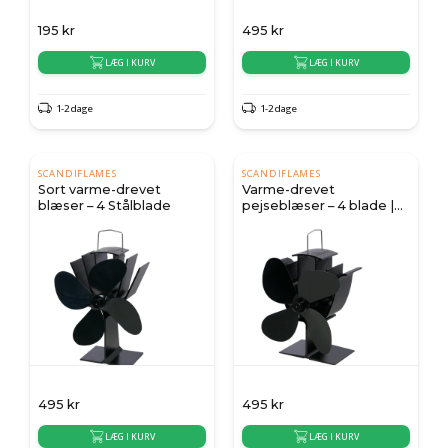
195
kr
495
kr
LÆG I KURV
LÆG I KURV
1-2 dage
1-2 dage
SCANDIFLAMES
SCANDIFLAMES
Sort varme-drevet
Varme-drevet
blæser – 4 Stålblade
pejseblæser – 4 blade |
Stål
495
kr
495
kr
LÆG I KURV
LÆG I KURV