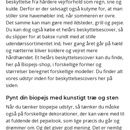
beskyttelse fra hårdere vejrforhold som regn, sne og
kulde. Derfor er der selvsagt også kutyme for, at man
stiller sine havemøbler ind, når sommeren er ovre.
Det samme kan man gøre med ildsteder, grill og pejse.
Du kan dog også købe et helårs beskyttelsescover, så
du slipper for at bakse rundt med at stille
udendørssortimentet ind, hver gang året går på hæld
og nætterne bliver koldere og vejret mere
hårdhændet. Et helårs beskyttelsescover kan du finde,
her på Biopejs-shop, i forskellige former og
størrelser beregnet forskellige modeller. Du finder alt
vores udstyr inden for beskyttelsescovers her på
siden.
Pynt din biopejs med kunstigt træ og sten
Når du tænker biopejse udstyr, så tænker du måske
også på forskellige dekorationer, der kan være med til
at fuldende det pejselook, som lige præcis du går og
drømmer om. Og det giver god mening. Det er nemlig