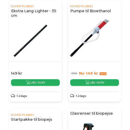
SCANDIFLAMES
SCANDIFLAMES
Ekstra Lang Lighter - 35
Pumpe til Bioethanol
cm
149
kr
199
Nu
149
kr
LÆG I KURV
LÆG I KURV
1-2 dage
1-2 dage
Glasrenser til biopejse
SCANDIFLAMES
Startpakke til biopejs