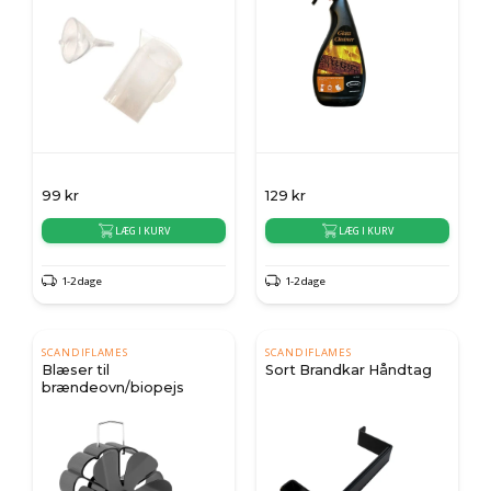
99
kr
129
kr
LÆG I KURV
LÆG I KURV
1-2 dage
1-2 dage
SCANDIFLAMES
SCANDIFLAMES
Blæser til
Sort Brandkar Håndtag
brændeovn/biopejs