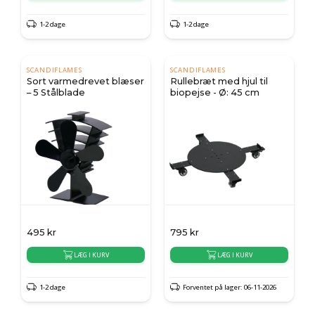
1-2 dage
1-2 dage
SCANDIFLAMES
SCANDIFLAMES
Sort varmedrevet blæser
Rullebræt med hjul til
– 5 Stålblade
biopejse - Ø: 45 cm
495
kr
795
kr
LÆG I KURV
LÆG I KURV
1-2 dage
Forventet på lager: 06-11-2026