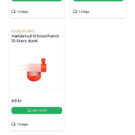
1-2 dage
1-2 dage
SCANDIFLAMES
Hældetud til bioethanol
10-liters dunk
69
kr
LÆG I KURV
1-2 dage