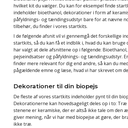
hvilket kit du vælger. Du kan for eksempel finde start
indeholder bioethanol, dekorationer i form af keram
påfyldnings- og tændingsudstyr bare for at nævne n
tilbehør, du finder i vores startkits.
I de følgende afsnit vil vi gennemgå det forskellige in
startkits, så du kan få et indblik i, hvad du kan bruge d
har valgt at dele afsnittene op i følgende: Bioethanol
pejseindsatser og påfyldnings- og tændingsudstyr. Er 
finder mere relevant for dig end andre, så kan du med 
pågældende emne og læse, hvad vi har skrevet om de
Dekorationer til din biopejs
De fleste af vores startkits indeholder pynt til din bio
Dekorationerne kan hovedsageligt deles op i to: Træ
stenene er keramiske, der er altså ikke tale om den æg
giver mening, når vi har med biopejse at gøre, der b
ikke træ.