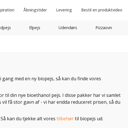
spiration
Åbningstider
Levering
Bestil en produktvideo
idpejs
Elpejs
Udendørs
Pizzaovn
t i gang med en ny biopejs, så kan du finde vores
 til din nye bioethanol pejs. I disse pakker har vi samlet
il få stor gavn af - vi har endda reduceret prisen, så du
? Så kan du tjekke alt vores
tilbehør
til biopejs ud.