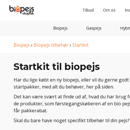
Tilbud
Om os
In
Biopejs
Gaspejs
Hybr
Biopejs
›
Biopejs tilbehør
›
Startkit
Startkit til biopejs
Har du lige købt en ny biopejs, eller vil du gerne god
startpakker, med alt du behøver, her på siden.
Det kan være svært at finde ud af, hvad du har brug for
de produkter, som førstegangskøberen af en bio pejs v
får pakkerabat.
Skal du bare have noget specifikt tilbehør til din pejs