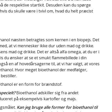
å de respektive startkit. Desuden kan du spørge
hvis du skulle være i tvivl om, hvad du helt præcist
hanol næsten betragtes som kernen i en biopejs. Det
med, at vi mennesker ikke dur uden mad og drikke.
ens mad og drikke. Det er altså alfa omega, at du er i
is du ønsker at se et smukt flammebillede i din
også en af hovedårsagerne til, at vi har valgt, at vores
oethanol. Hvor meget bioethanol der medfølger,
bestiller.
thanol er en form for brændstof.
pecielt?
Bioethanol adskiller sig fra andet
duceret på eksempelvis kartofler og majs.
rgsmålet.
Kan jeg bruge alle former for bioethanol til