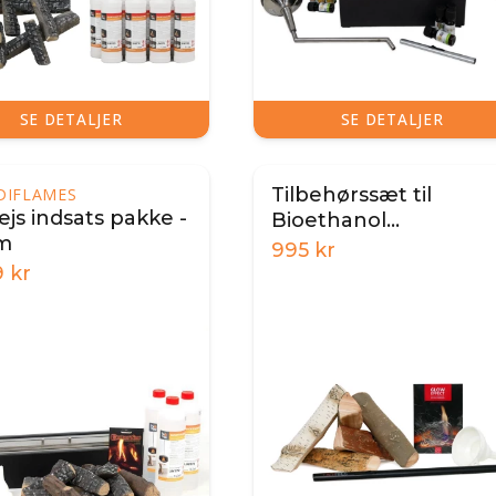
SE DETALJER
SE DETALJER
Tilbehørssæt til
DIFLAMES
ejs indsats pakke -
Bioethanol
m
Brændeovn
995
kr
9
kr