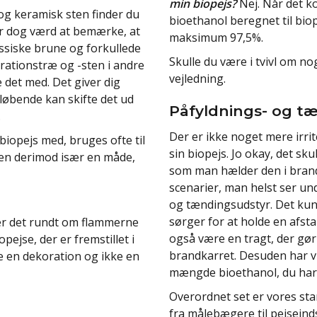
min biopejs?
Nej. Når det ko
og keramisk sten finder du
bioethanol beregnet til bi
er dog værd at bemærke, at
maksimum 97,5%.
ssiske brune og forkullede
Skulle du være i tvivl om no
ationstræ og -sten i andre
vejledning.
le det med. Det giver dig
løbende kan skifte det ud
Påfyldnings- og t
.
Der er ikke noget mere irr
biopejs med, bruges ofte til
sin biopejs. Jo okay, det sku
sten derimod især en måde,
som man hælder den i brandk
scenarier, man helst ser und
og tændingsudstyr. Det kun
sørger for at holde en afs
rer det rundt om flammerne
også være en tragt, der gør
pejse, der er fremstillet i
brandkarret. Desuden har v
e en dekoration og ikke en
mængde bioethanol, du har b
Overordnet set er vores star
fra målebægere til pejseind