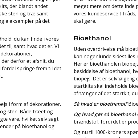
meget mere om dette inde p
kits, der blandt andet
vores kundeservice til råds, 
iske sten og træ samt
skal gøre.
ogle eksempler på det
Bioethanol
dhold, du kan finde i vores
et til, samt hvad det er. Vi
Uden overdrivelse må bioet
, dekorationer,
kan nogenlunde sidestilles 
der derfor et afsnit, du
Her er bioethanolen biopejs
fordel springe frem til det
besiddelse af bioethanol, hv
t.
biopejs. Det er selvfølgelig 
startkits skal indeholde bi
afhænger af det startkit, du 
Så hvad er bioethanol?
Bioe
pejs i form af dekorationer.
 og sten. Både træet og
Og hvad gør så bioethanol s
te vare, hvilket selv sagt
brændstof, fordi det er pro
rænder på bioethanol og
Og nu til 1000-kroners spø