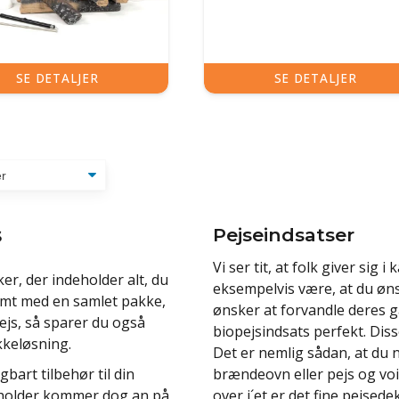
SE DETALJER
SE DETALJER
s
Pejseindsatser
Vi ser tit, at folk giver sig
er, der indeholder alt, du
eksempelvis være, at du øns
 nemt med en samlet pakke,
ønsker at forvandle deres gam
pejs, så sparer du også
biopejsindsats perfekt. Diss
kkeløsning.
Det er nemlig sådan, at du 
brændeovn eller pejs og voi
gbart tilbehør til din
over i´et er det fine pejsede
deholder kommer dog an på,