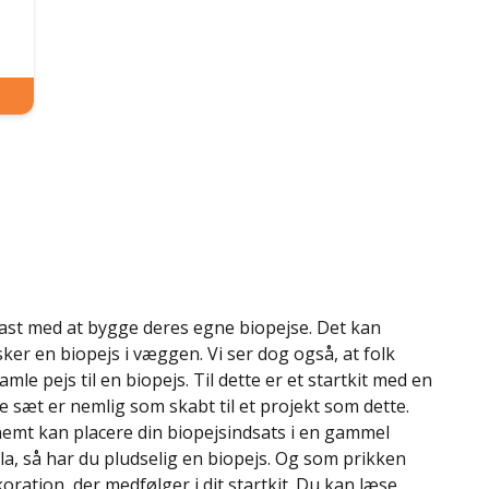
 i kast med at bygge deres egne biopejse. Det kan
ker en biopejs i væggen. Vi ser dog også, at folk
le pejs til en biopejs. Til dette er et startkit med en
e sæt er nemlig som skabt til et projekt som dette.
nemt kan placere din biopejsindsats i en gammel
la, så har du pludselig en biopejs. Og som prikken
koration, der medfølger i dit startkit. Du kan læse