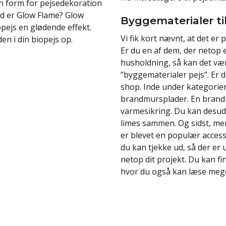
 en form for pejsedekoration
ad er Glow Flame? Glow
Byggematerialer til
iopejs en glødende effekt.
Vi fik kort nævnt, at det er 
den i din biopejs op.
Er du en af dem, der netop er
husholdning, så kan det vær
”byggematerialer pejs”. Er de
shop. Inde under kategorie
brandmursplader. En brandmu
varmesikring. Du kan desude
limes sammen. Og sidst, men
er blevet en populær accesso
du kan tjekke ud, så der er u
netop dit projekt. Du kan f
hvor du også kan læse meg