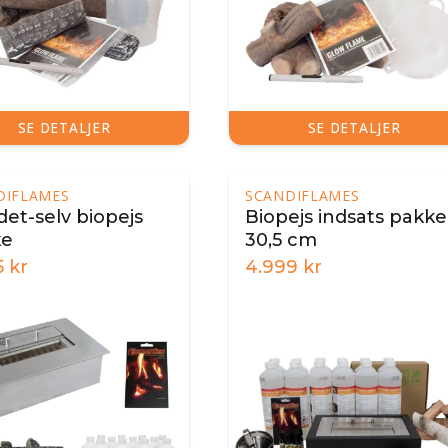
SE DETALJER
SE DETALJER
DIFLAMES
SCANDIFLAMES
det-selv biopejs
Biopejs indsats pakke
ke
30,5 cm
5
kr
4.999
kr