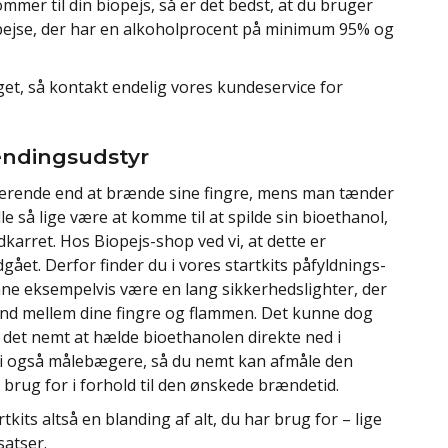
mmer til din biopejs, så er det bedst, at du bruger
opejse, der har en alkoholprocent på minimum 95% og
get, så kontakt endelig vores kundeservice for
ændingsudstyr
iterende end at brænde sine fingre, mens man tænder
lle så lige være at komme til at spilde sin bioethanol,
arret. Hos Biopejs-shop ved vi, at dette er
gået. Derfor finder du i vores startkits påfyldnings-
ne eksempelvis være en lang sikkerhedslighter, der
tand mellem dine fingre og flammen. Det kunne dog
 det nemt at hælde bioethanolen direkte ned i
i også målebægere, så du nemt kan afmåle den
rug for i forhold til den ønskede brændetid.
tkits altså en blanding af alt, du har brug for – lige
satser.