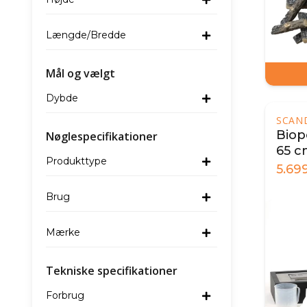
Længde/Bredde
Mål og vælgt
Dybde
SCAN
Biop
Nøglespecifikationer
65 c
Produkttype
5.69
Brug
Mærke
Tekniske specifikationer
Forbrug