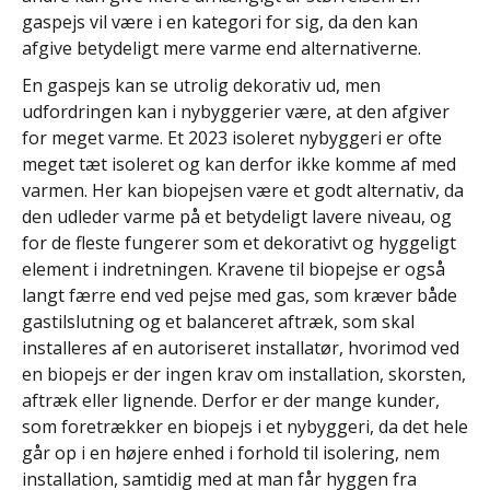
gaspejs vil være i en kategori for sig, da den kan
afgive betydeligt mere varme end alternativerne.
En gaspejs kan se utrolig dekorativ ud, men
udfordringen kan i nybyggerier være, at den afgiver
for meget varme. Et 2023 isoleret nybyggeri er ofte
meget tæt isoleret og kan derfor ikke komme af med
varmen. Her kan biopejsen være et godt alternativ, da
den udleder varme på et betydeligt lavere niveau, og
for de fleste fungerer som et dekorativt og hyggeligt
element i indretningen. Kravene til biopejse er også
langt færre end ved pejse med gas, som kræver både
gastilslutning og et balanceret aftræk, som skal
installeres af en autoriseret installatør, hvorimod ved
en biopejs er der ingen krav om installation, skorsten,
aftræk eller lignende. Derfor er der mange kunder,
som foretrækker en biopejs i et nybyggeri, da det hele
går op i en højere enhed i forhold til isolering, nem
installation, samtidig med at man får hyggen fra