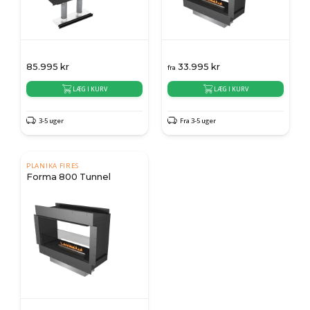
85.995
kr
33.995
kr
fra
LÆG I KURV
LÆG I KURV
3-5 uger
Fra 3-5 uger
PLANIKA FIRES
Forma 800 Tunnel