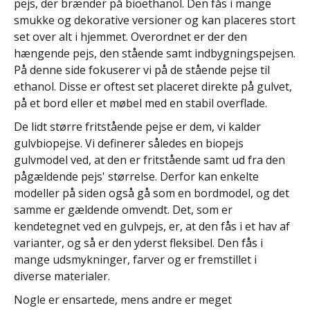
pejs, der brænder på bioethanol. Den fås i mange
smukke og dekorative versioner og kan placeres stort
set over alt i hjemmet. Overordnet er der den
hængende pejs, den stående samt indbygningspejsen.
På denne side fokuserer vi på de stående pejse til
ethanol. Disse er oftest set placeret direkte på gulvet,
på et bord eller et møbel med en stabil overflade.
De lidt større fritstående pejse er dem, vi kalder
gulvbiopejse. Vi definerer således en biopejs
gulvmodel ved, at den er fritstående samt ud fra den
pågældende pejs' størrelse. Derfor kan enkelte
modeller på siden også gå som en bordmodel, og det
samme er gældende omvendt. Det, som er
kendetegnet ved en gulvpejs, er, at den fås i et hav af
varianter, og så er den yderst fleksibel. Den fås i
mange udsmykninger, farver og er fremstillet i
diverse materialer.
Nogle er ensartede, mens andre er meget