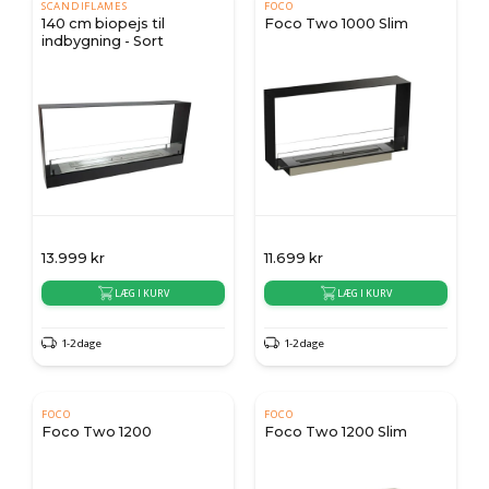
SCANDIFLAMES
FOCO
140 cm biopejs til
Foco Two 1000 Slim
indbygning - Sort
13.999
kr
11.699
kr
LÆG I KURV
LÆG I KURV
1-2 dage
1-2 dage
FOCO
FOCO
Foco Two 1200
Foco Two 1200 Slim