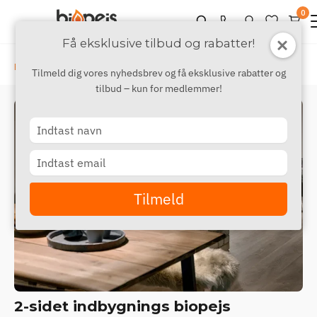
0
Få eksklusive tilbud og rabatter!
›
›
Biopejs
Til indbygning
2-sidet indbygning
Tilmeld dig vores nyhedsbrev og få eksklusive rabatter og
tilbud – kun for medlemmer!
Type
your
name
Type
your
email
Tilmeld
2-sidet indbygnings biopejs