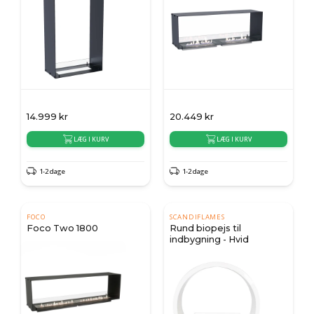
14.999
kr
20.449
kr
LÆG I KURV
LÆG I KURV
1-2 dage
1-2 dage
FOCO
SCANDIFLAMES
Foco Two 1800
Rund biopejs til
indbygning - Hvid