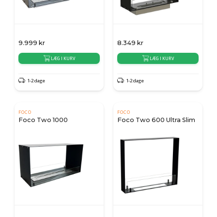
9.999
kr
8.349
kr
LÆG I KURV
LÆG I KURV
1-2 dage
1-2 dage
FOCO
FOCO
Foco Two 1000
Foco Two 600 Ultra Slim