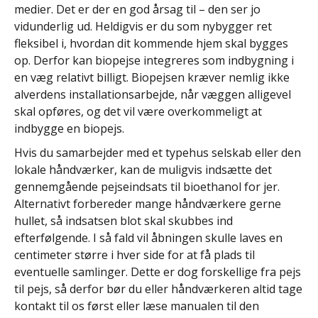
medier. Det er der en god årsag til – den ser jo
vidunderlig ud. Heldigvis er du som nybygger ret
fleksibel i, hvordan dit kommende hjem skal bygges
op. Derfor kan biopejse integreres som indbygning i
en væg relativt billigt. Biopejsen kræver nemlig ikke
alverdens installationsarbejde, når væggen alligevel
skal opføres, og det vil være overkommeligt at
indbygge en biopejs.
Hvis du samarbejder med et typehus selskab eller den
lokale håndværker, kan de muligvis indsætte det
gennemgående pejseindsats til bioethanol for jer.
Alternativt forbereder mange håndværkere gerne
hullet, så indsatsen blot skal skubbes ind
efterfølgende. I så fald vil åbningen skulle laves en
centimeter større i hver side for at få plads til
eventuelle samlinger. Dette er dog forskellige fra pejs
til pejs, så derfor bør du eller håndværkeren altid tage
kontakt til os først eller læse manualen til den