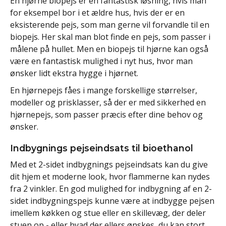
En hjørne biopejs er en fantastisk løsning, hvis man
for eksempel bor i et ældre hus, hvis der er en
eksisterende pejs, som man gerne vil forvandle til en
biopejs. Her skal man blot finde en pejs, som passer i
målene på hullet. Men en biopejs til hjørne kan også
være en fantastisk mulighed i nyt hus, hvor man
ønsker lidt ekstra hygge i hjørnet.
En hjørnepejs fåes i mange forskellige størrelser,
modeller og prisklasser, så der er med sikkerhed en
hjørnepejs, som passer præcis efter dine behov og
ønsker.
Indbygnings pejseindsats til bioethanol
Med et 2-sidet indbygnings pejseindsats kan du give
dit hjem et moderne look, hvor flammerne kan nydes
fra 2 vinkler. En god mulighed for indbygning af en 2-
sidet indbygningspejs kunne være at indbygge pejsen
imellem køkken og stue eller en skillevæg, der deler
stuen op - eller hvad der ellers ønskes, du kan stort