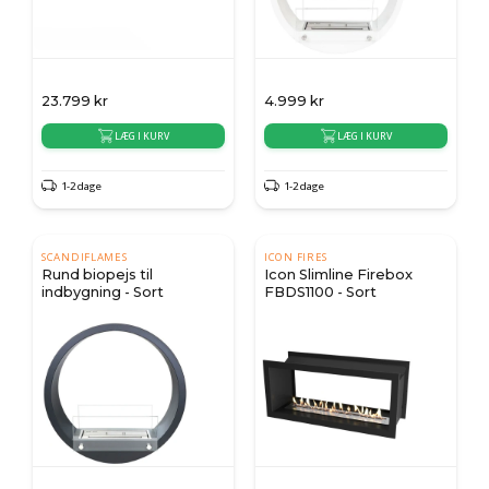
23.799
kr
4.999
kr
LÆG I KURV
LÆG I KURV
1-2 dage
1-2 dage
SCANDIFLAMES
ICON FIRES
Rund biopejs til
Icon Slimline Firebox
indbygning - Sort
FBDS1100 - Sort