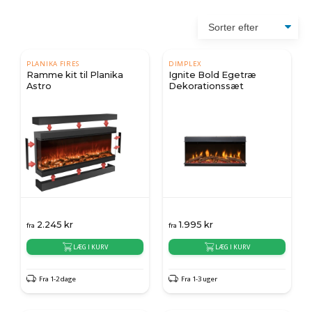
PLANIKA FIRES
DIMPLEX
Ramme kit til Planika
Ignite Bold Egetræ
Astro
Dekorationssæt
2.245
kr
1.995
kr
fra
fra
LÆG I KURV
LÆG I KURV
Fra 1-2 dage
Fra 1-3 uger