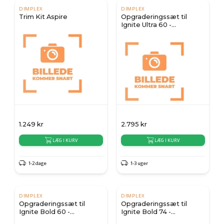
DIMPLEX
DIMPLEX
Trim Kit Aspire
Opgraderingssæt til
Ignite Ultra 60 -
Antireflektivt glas &
ægte træ dekoration
1.249
kr
2.795
kr
LÆG I KURV
LÆG I KURV
1-2 dage
1-3 uger
DIMPLEX
DIMPLEX
Opgraderingssæt til
Opgraderingssæt til
Ignite Bold 60 -
Ignite Bold 74 -
Antireflektivt glas &
Antireflektivt glas &