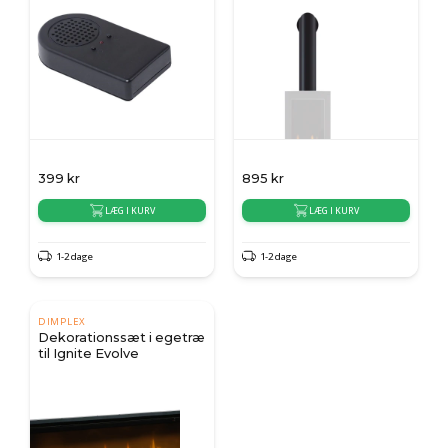
399
kr
895
kr
LÆG I KURV
LÆG I KURV
1-2 dage
1-2 dage
DIMPLEX
Dekorationssæt i egetræ
til Ignite Evolve