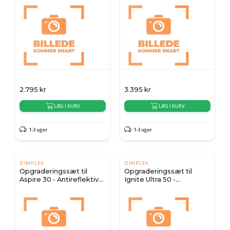
ægte træ dekoration
ægte træ dekoration
2.795
kr
3.395
kr
LÆG I KURV
LÆG I KURV
1-3 uger
1-3 uger
DIMPLEX
DIMPLEX
Opgraderingssæt til
Opgraderingssæt til
Aspire 30 - Antireflektivt
Ignite Ultra 50 -
glas & ægte træ
Antireflektivt glas &
dekoration
ægte træ dekoration