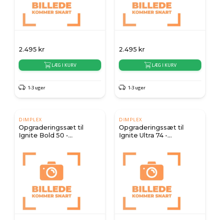
2.495
kr
2.495
kr
LÆG I KURV
LÆG I KURV
1-3 uger
1-3 uger
DIMPLEX
DIMPLEX
Opgraderingssæt til
Opgraderingssæt til
Ignite Bold 50 -
Ignite Ultra 74 -
Antireflektivt glas &
Antireflektivt glas &
ægte træ dekoration
ægte træ dekoration