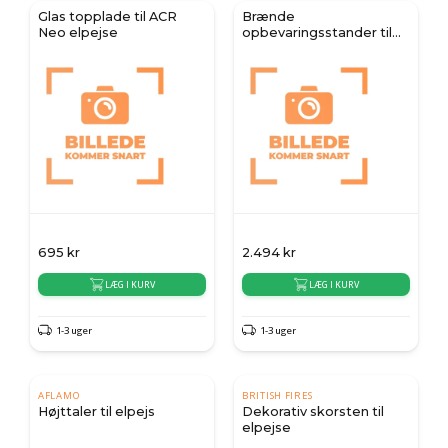
Glas topplade til ACR
Brænde
Neo elpejse
opbevaringsstander til
ACR Malvern elpejs
695
kr
2.494
kr
LÆG I KURV
LÆG I KURV
1-3 uger
1-3 uger
AFLAMO
BRITISH FIRES
Højttaler til elpejs
Dekorativ skorsten til
elpejse