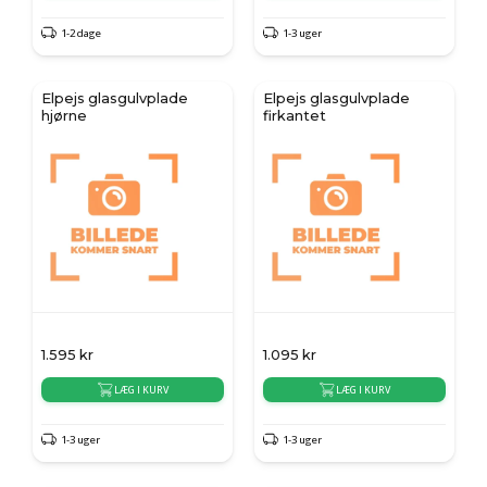
1-2 dage
1-3 uger
Elpejs glasgulvplade
Elpejs glasgulvplade
hjørne
firkantet
1.595
kr
1.095
kr
LÆG I KURV
LÆG I KURV
1-3 uger
1-3 uger