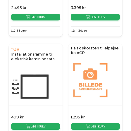
2.495
kr
3.395
kr
LÆG I KURV
LÆG I KURV
1-3 uger
1-2 dage
Falsk skorsten til elpejse
TAGU
fra ACR
Installationsramme til
elektrisk kaminindsats
499
kr
1.295
kr
LÆG I KURV
LÆG I KURV