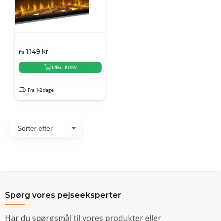
1.149
kr
fra
LÆG I KURV
Fra 1-2 dage
Spørg vores pejseeksperter
Har du spørgsmål til vores produkter eller