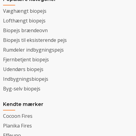
Væghængt biopejs
Lofthængt biopejs
Biopejs brændeovn
Biopejs til eksisterende pejs
Rumdeler indbygningspejs
Fjernbetjent biopejs
Udendørs biopejs
Indbygningsbiopejs
Byg-selv biopejs
Kendte mærker
Cocoon Fires
Planika Fires
Effeuno