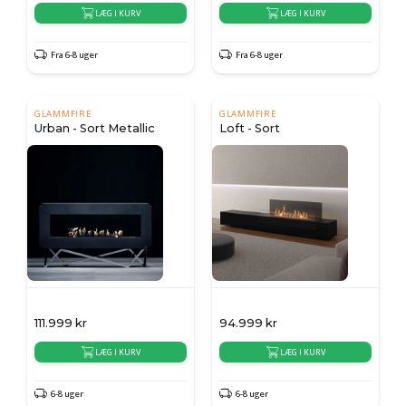
LÆG I KURV
LÆG I KURV
Fra 6-8 uger
Fra 6-8 uger
GLAMMFIRE
GLAMMFIRE
Urban - Sort Metallic
Loft - Sort
111.999
kr
94.999
kr
LÆG I KURV
LÆG I KURV
6-8 uger
6-8 uger