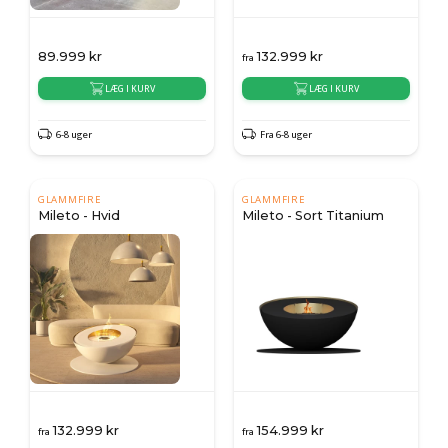
89.999
kr
132.999
kr
fra
LÆG I KURV
LÆG I KURV
6-8 uger
Fra 6-8 uger
GLAMMFIRE
GLAMMFIRE
Mileto - Hvid
Mileto - Sort Titanium
132.999
kr
154.999
kr
fra
fra