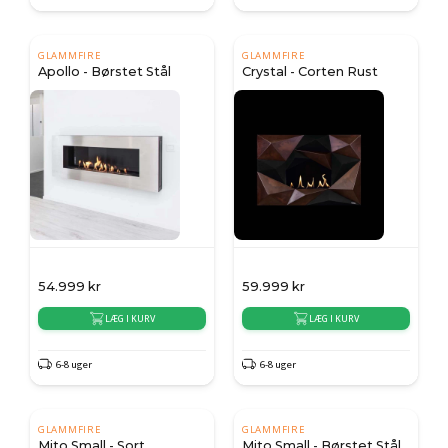
GLAMMFIRE
GLAMMFIRE
Apollo - Børstet Stål
Crystal - Corten Rust
54.999
kr
59.999
kr
LÆG I KURV
LÆG I KURV
6-8 uger
6-8 uger
GLAMMFIRE
GLAMMFIRE
Mito Small - Sort
Mito Small - Børstet Stål