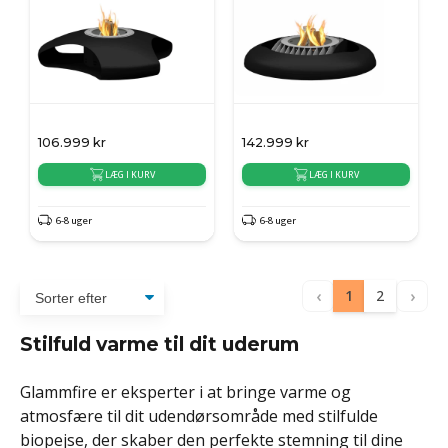
106.999
kr
142.999
kr
LÆG I KURV
LÆG I KURV
6-8 uger
6-8 uger
‹
›
1
2
Stilfuld varme til dit uderum
Glammfire er eksperter i at bringe varme og
atmosfære til dit udendørsområde med stilfulde
biopejse, der skaber den perfekte stemning til dine