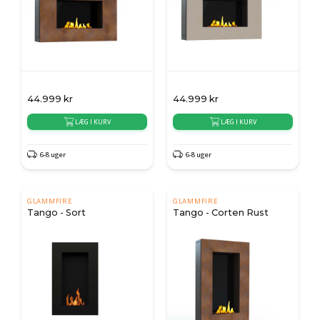
44.999
kr
44.999
kr
LÆG I KURV
LÆG I KURV
6-8 uger
6-8 uger
GLAMMFIRE
GLAMMFIRE
Tango - Sort
Tango - Corten Rust