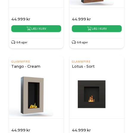
44.999
kr
44.999
kr
LÆG I KURV
LÆG I KURV
6-8 uger
6-8 uger
GLAMMFIRE
GLAMMFIRE
Tango - Cream
Lotus - Sort
44.999
kr
44.999
kr