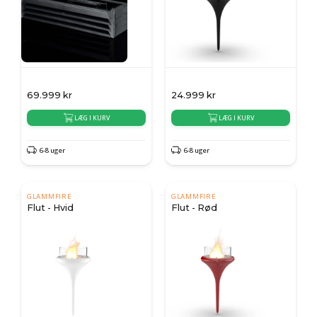
69.999
kr
24.999
kr
LÆG I KURV
LÆG I KURV
6-8 uger
6-8 uger
GLAMMFIRE
GLAMMFIRE
Flut - Hvid
Flut - Rød