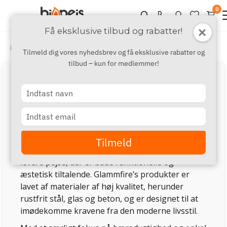
0
Få eksklusive tilbud og rabatter!
›
›
Mærker
E - G
GlammFire
Tilmeld dig vores nyhedsbrev og få eksklusive rabatter og
tilbud – kun for medlemmer!
GlammFire
Type
Glammfire er et internationalt anerkendt brand,
your
name
der specialiserer sig i innovative og elegante
Type
your
biopejse, der skaber en perfekt atmosfære både
email
indendørs og udendørs. Brandet kombinerer
Tilmeld
moderne design med avanceret teknologi for at
levere pejse, der er både funktionelle og
æstetisk tiltalende. Glammfire’s produkter er
lavet af materialer af høj kvalitet, herunder
rustfrit stål, glas og beton, og er designet til at
imødekomme kravene fra den moderne livsstil.