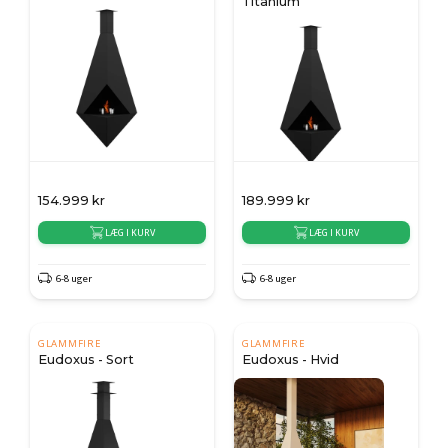
Titanium
154.999
kr
189.999
kr
LÆG I KURV
LÆG I KURV
6-8 uger
6-8 uger
GLAMMFIRE
GLAMMFIRE
Eudoxus - Sort
Eudoxus - Hvid