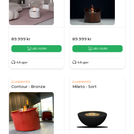
89.999
kr
89.999
kr
LÆG I KURV
LÆG I KURV
6-8 uger
6-8 uger
GLAMMFIRE
GLAMMFIRE
Contour - Bronze
Mileto - Sort