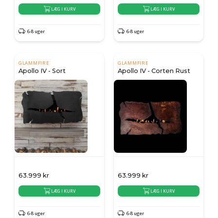
LÆG I KURV
LÆG I KURV
6-8 uger
6-8 uger
GLAMMFIRE
GLAMMFIRE
Apollo IV - Sort
Apollo IV - Corten Rust
63.999
kr
63.999
kr
LÆG I KURV
LÆG I KURV
6-8 uger
6-8 uger