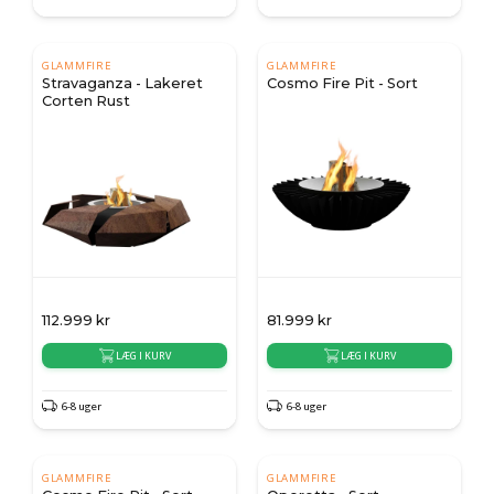
GLAMMFIRE
GLAMMFIRE
Stravaganza - Lakeret
Cosmo Fire Pit - Sort
Corten Rust
112.999
kr
81.999
kr
LÆG I KURV
LÆG I KURV
6-8 uger
6-8 uger
GLAMMFIRE
GLAMMFIRE