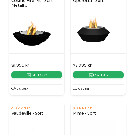
Cosmo Fire Pit - Sort
Operetta - Sort
Metallic
81.999
kr
72.999
kr
LÆG I KURV
LÆG I KURV
6-8 uger
6-8 uger
GLAMMFIRE
GLAMMFIRE
Vaudeville - Sort
Mime - Sort