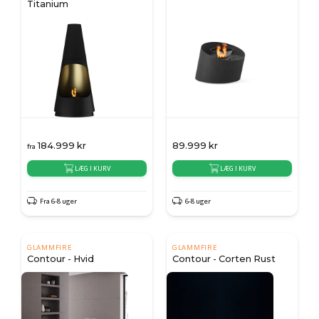
Titanium
184.999
kr
89.999
kr
fra
LÆG I KURV
LÆG I KURV
Fra 6-8 uger
6-8 uger
GLAMMFIRE
GLAMMFIRE
Contour - Hvid
Contour - Corten Rust