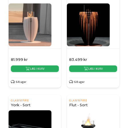
81.999
kr
83.499
kr
LÆG I KURV
LÆG I KURV
6-8 uger
6-8 uger
GLAMMFIRE
GLAMMFIRE
York - Sort
Flut - Sort