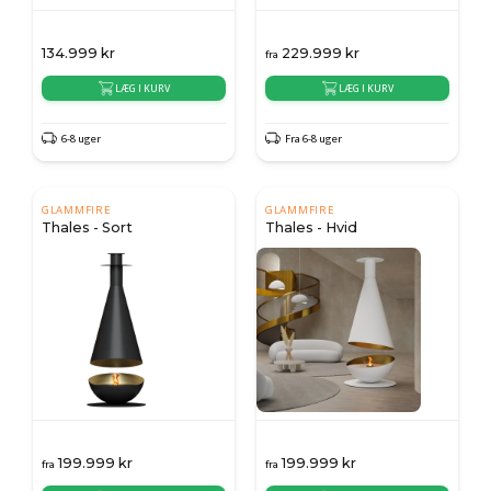
134.999
kr
229.999
kr
fra
LÆG I KURV
LÆG I KURV
6-8 uger
Fra 6-8 uger
GLAMMFIRE
GLAMMFIRE
Thales - Sort
Thales - Hvid
199.999
kr
199.999
kr
fra
fra