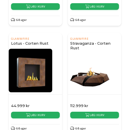
LÆG I KURV
LÆG I KURV
6-8 uger
6-8 uger
GLAMMFIRE
GLAMMFIRE
Lotus - Corten Rust
Stravaganza - Corten
Rust
44.999
kr
112.999
kr
LÆG I KURV
LÆG I KURV
6-8 uger
6-8 uger