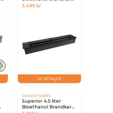
60 cm – sort
3.499
kr
SE DETALJER
SCANDIFLAMES
Superior 4.5 liter
Bioethanol Brandkar
90 cm