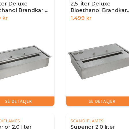
iter Deluxe
2,5 liter Deluxe
thanol Brandkar -
Bioethanol Brandkar
cm
32,5 cm
9
kr
1.499
kr
SE DETALJER
SE DETALJER
DIFLAMES
SCANDIFLAMES
ior 2,0 liter
Superior 2,0 liter