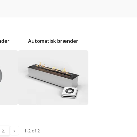
nder
Automatisk brænder
›
2
1-2 of 2