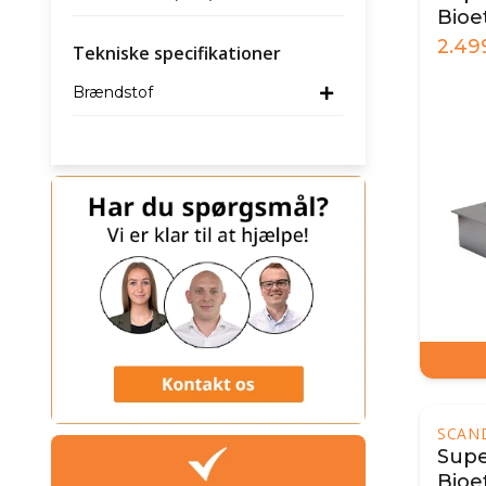
Bioe
40 
2.49
Tekniske specifikationer
Brændstof
SCAN
Super
Bioe