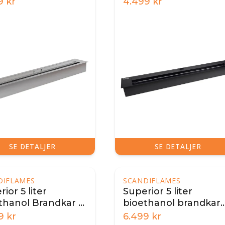
9
kr
4.499
kr
SE DETALJER
SE DETALJER
DIFLAMES
SCANDIFLAMES
ior 5 liter
Superior 5 liter
thanol Brandkar -
bioethanol brandkar
cm
100 cm – sort
9
kr
6.499
kr