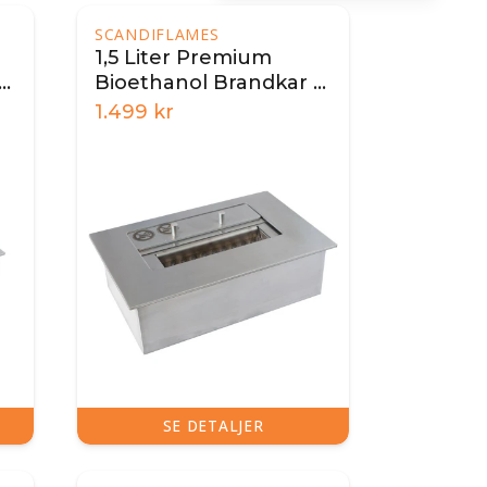
SCANDIFLAMES
1,5 Liter Premium
-
Bioethanol Brandkar -
26 cm
1.499
kr
SE DETALJER