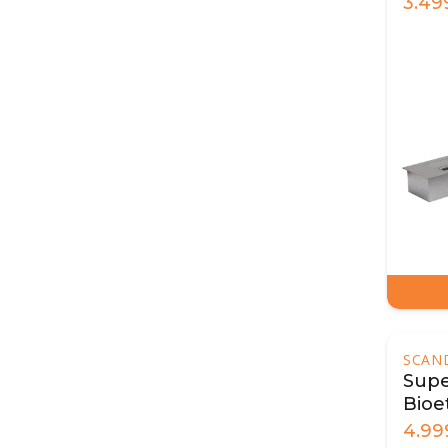
3.49
SCAN
Super
Bioe
100 
4.99