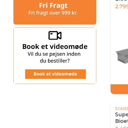
60 
2.79
SCAN
Super
Bioe
80 