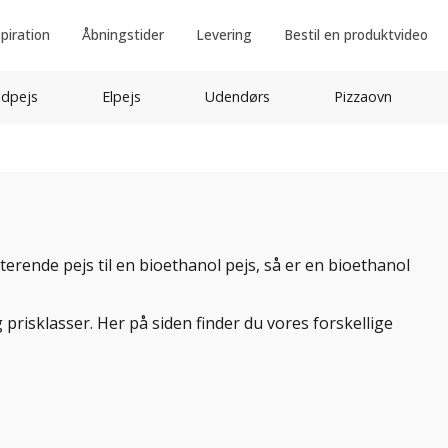
spiration
Åbningstider
Levering
Bestil en produktvideo
idpejs
Elpejs
Udendørs
Pizzaovn
erende pejs til en bioethanol pejs, så er en bioethanol
 prisklasser. Her på siden finder du vores forskellige