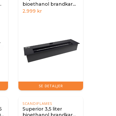
bioethanol brandkar
45 cm – sort
2.999
kr
SE DETALJER
SCANDIFLAMES
5
Superior 3,5 liter
0
bioethanol brandkar