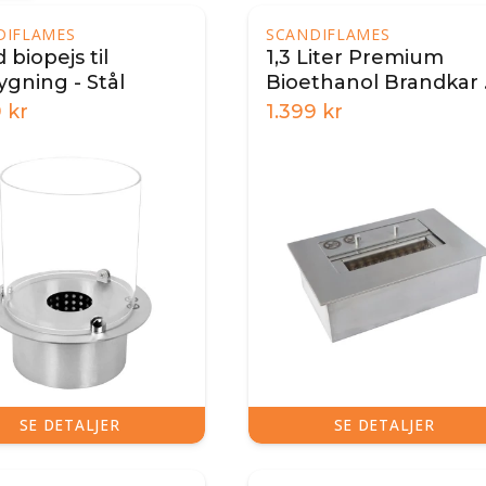
DIFLAMES
SCANDIFLAMES
 biopejs til
1,3 Liter Premium
ygning - Stål
Bioethanol Brandkar 
24 cm
9
kr
1.399
kr
SE DETALJER
SE DETALJER