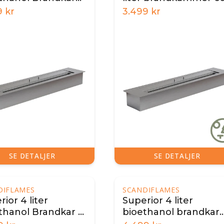
cm
cm
9
kr
3.499
kr
SE DETALJER
SE DETALJER
DIFLAMES
SCANDIFLAMES
ior 4 liter
Superior 4 liter
thanol Brandkar -
bioethanol brandkar
cm
80 cm – sort