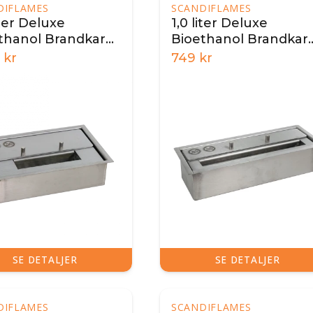
DIFLAMES
SCANDIFLAMES
iter Deluxe
1,0 liter Deluxe
thanol Brandkar
Bioethanol Brandkar
cm
28,5 cm
kr
749
kr
SE DETALJER
SE DETALJER
DIFLAMES
SCANDIFLAMES