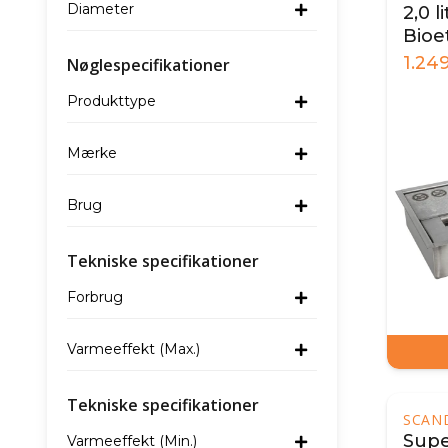
Diameter
2,0 l
Bioe
32 
1.24
Nøglespecifikationer
Produkttype
Mærke
Brug
Tekniske specifikationer
Forbrug
Varmeeffekt (Max.)
Tekniske specifikationer
SCAN
Super
Varmeeffekt (Min.)