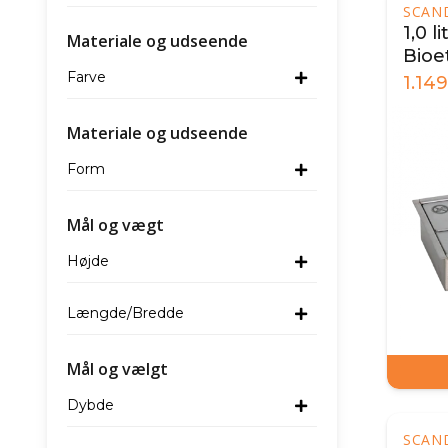
SCAN
1,0 l
Materiale og udseende
Bioe
Farve
24 
1.149
Materiale og udseende
Form
Mål og vægt
Højde
Længde/Bredde
Mål og vælgt
Dybde
SCAN