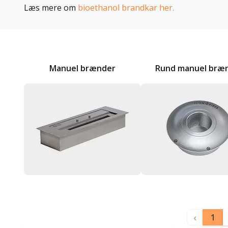
Læs mere om
bioethanol brandkar her.
Manuel brænder
Rund manuel bræ
‹
1