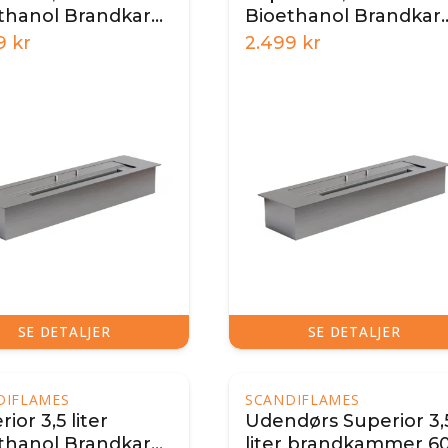
thanol Brandkar
Bioethanol Brandkar
cm
43 cm
9
kr
2.499
kr
SE DETALJER
SE DETALJER
DIFLAMES
SCANDIFLAMES
ior 3,5 liter
Udendørs Superior 3,
thanol Brandkar
liter brandkammer 6