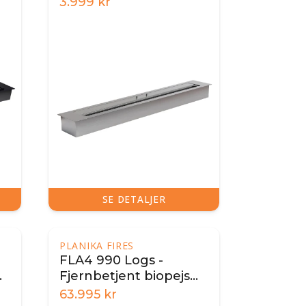
3.999
kr
SE DETALJER
PLANIKA FIRES
FLA4 990 Logs -
Fjernbetjent biopejs
brandkar
63.995
kr