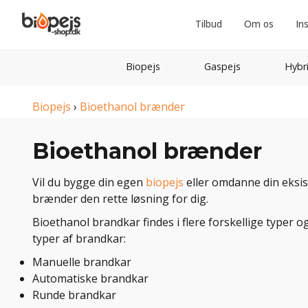
Tilbud
Om os
In
Biopejs
Gaspejs
Hybr
Biopejs
›
Bioethanol brænder
Bioethanol brænder
Vil du bygge din egen
biopejs
eller omdanne din eksist
brænder den rette løsning for dig.
Bioethanol brandkar findes i flere forskellige typer og
typer af brandkar:
Manuelle brandkar
Automatiske brandkar
Runde brandkar