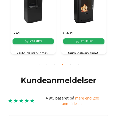
6.495
6.499
2
LÆG I KURV
LÆG I KURV
{auto_delivery_time}
{auto_delivery_time}
Kundeanmeldelser
4.8/5
baseret på
mere end 200
★★★★★
anmeldelser