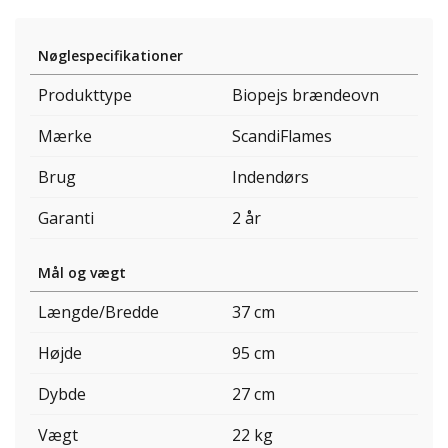
Nøglespecifikationer
Produkttype
Biopejs brændeovn
Mærke
ScandiFlames
Brug
Indendørs
Garanti
2 år
Mål og vægt
Længde/Bredde
37 cm
Højde
95 cm
Dybde
27 cm
Vægt
22 kg