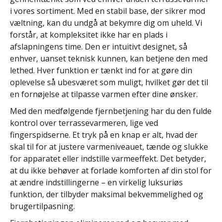
i vores sortiment. Med en stabil base, der sikrer mod
væltning, kan du undgå at bekymre dig om uheld. Vi
forstår, at kompleksitet ikke har en plads i
afslapningens time. Den er intuitivt designet, så
enhver, uanset teknisk kunnen, kan betjene den med
lethed. Hver funktion er tænkt ind for at gøre din
oplevelse så ubesværet som muligt, hvilket gør det til
en fornøjelse at tilpasse varmen efter dine ønsker.
Med den medfølgende fjernbetjening har du den fulde
kontrol over terrassevarmeren, lige ved
fingerspidserne. Et tryk på en knap er alt, hvad der
skal til for at justere varmeniveauet, tænde og slukke
for apparatet eller indstille varmeeffekt. Det betyder,
at du ikke behøver at forlade komforten af din stol for
at ændre indstillingerne – en virkelig luksuriøs
funktion, der tilbyder maksimal bekvemmelighed og
brugertilpasning.