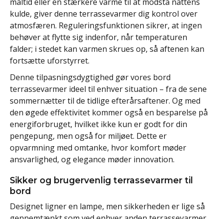
måltid eller en stærkere varme til at modstå nattens
kulde, giver denne terrassevarmer dig kontrol over
atmosfæren. Reguleringsfunktionen sikrer, at ingen
behøver at flytte sig indenfor, når temperaturen
falder; i stedet kan varmen skrues op, så aftenen kan
fortsætte uforstyrret.
Denne tilpasningsdygtighed gør vores bord
terrassevarmer ideel til enhver situation – fra de sene
sommernætter til de tidlige efterårsaftener. Og med
den øgede effektivitet kommer også en besparelse på
energiforbruget, hvilket ikke kun er godt for din
pengepung, men også for miljøet. Dette er
opvarmning med omtanke, hvor komfort møder
ansvarlighed, og elegance møder innovation.
Sikker og brugervenlig terrassevarmer til
bord
Designet ligner en lampe, men sikkerheden er lige så
gennemtænkt som ved enhver anden terrassevarmer