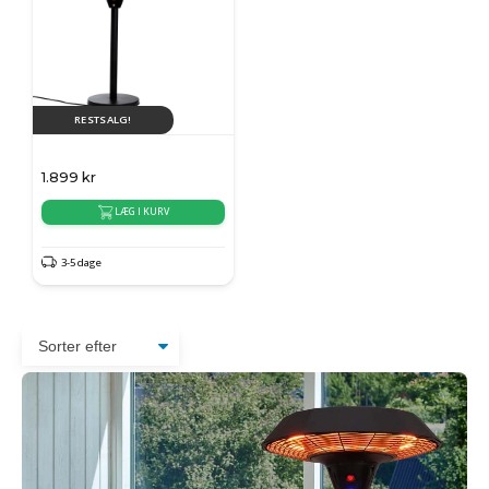
RESTSALG!
1.899
kr
LÆG I KURV
3-5 dage