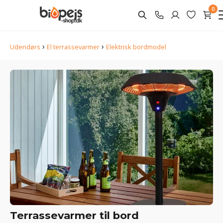
0
›
›
Udendørs
El terrassevarmer
Elektrisk bordmodel
Terrassevarmer til bord