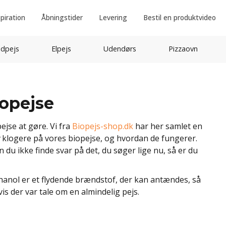
spiration
Åbningstider
Levering
Bestil en produktvideo
idpejs
Elpejs
Udendørs
Pizzaovn
iopejse
ejse at gøre. Vi fra
Biopejs-shop.dk
har her samlet en
g
klogere på vores biopejse, og hvordan de fungerer.
an du ikke finde svar på det, du søger lige nu, så er du
thanol er et flydende brændstof, der kan antændes, så
 der var tale om en almindelig pejs.