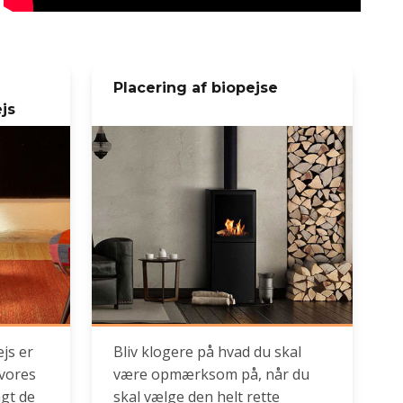
Placering af biopejse
js
ejs er
Bliv klogere på hvad du skal
 vores
være opmærksom på, når du
ngt de
skal vælge den helt rette