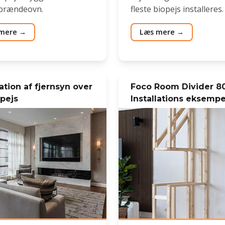
brændeovn.
fleste biopejs installeres.
mere
Læs mere
lation af fjernsyn over
Foco Room Divider 8
pejs
Installations eksempe