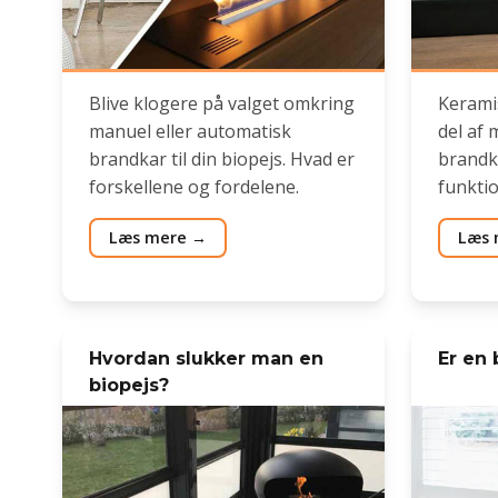
Blive klogere på valget omkring
Keramis
manuel eller automatisk
del af
brandkar til din biopejs. Hvad er
brandka
forskellene og fordelene.
funktio
Læs mere
Læs 
Hvordan slukker man en
Er en 
biopejs?