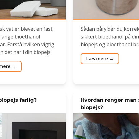
k vat er blevet en fast
Sådan påfylder du korre
 mange bioethanol
sikkert bioethanol på din
r. Forstå hvilken vigtig
biopejs og bioethanol br
n det har i din biopejs.
Læs mere
mere
biopejs farlig?
Hvordan rengør man 
biopejs?