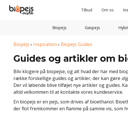
Tilbud
Om os
In
Biopejs
Gaspejs
Hybr
Biopejs
›
Inspiration
›
Biopejs Guides
Guides og artikler om b
Bliv klogere på biopejse, og alt hvad der har med biop
række forskellige guides og artikler, der kan gøre
di
Der vil løbende blive tilføjet nye artikler og guides. K
altid velkommen til at kontakte vores kundeservice.
En biopejs er en pejs, som drives af bioethanol. Bioe
der flot fremkommer en flamme på samme vis, som hvis