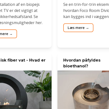
tallation af en biopejs
Se en trin-for-trin eksem
t TV er det vigtigt at
hvordan Foco Room Divi
sikkerhedsafstand. Se
kan bygges ind i væggen
løsningsmuligheder her.
Læs mere
mere
sk fiber vat - Hvad er
Hvordan påfyldes
bioethanol?