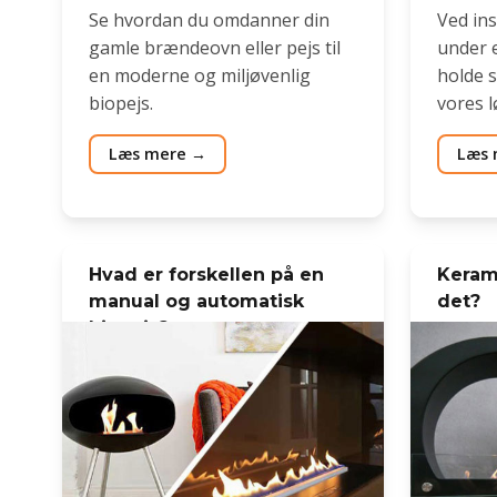
Se hvordan du omdanner din
Ved ins
gamle brændeovn eller pejs til
under e
en moderne og miljøvenlig
holde 
biopejs.
vores 
Læs mere
Læs 
Hvad er forskellen på en
Kerami
manual og automatisk
det?
biopejs?