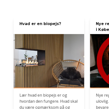
Hvad er en biopejs?
Nye r
i Køb
Lær hvad en biopejs er og
Nye re
hvordan den fungere. Hvad skal
ulovlig
du være opmærksom på og
bevare