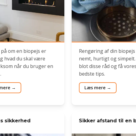
 på om en biopejs er
Rengøring af din biopejs
og hvad du skal være
nemt, hurtigt og simpelt.
som når du bruger en
blot disse råd og få vore
.
bedste tips.
mere
Læs mere
js sikkerhed
Sikker afstand til en 