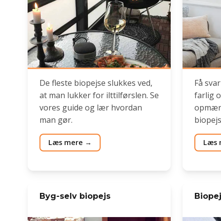
De fleste biopejse slukkes ved,
Få svar
at man lukker for ilttilførslen. Se
farlig 
vores guide og lær hvordan
opmærk
man gør.
biopejs
Læs mere
Læs 
Byg-selv biopejs
Biope