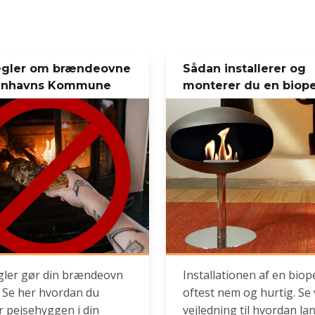
egler om brændeovne
Sådan installerer og
enhavns Kommune
monterer du en biope
gler gør din brændeovn
Installationen af en biop
. Se her hvordan du
oftest nem og hurtig. Se
r pejsehyggen i din
vejledning til hvordan la