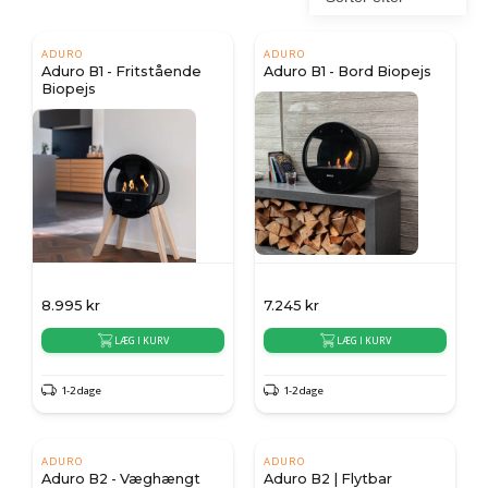
ADURO
ADURO
Aduro B1 - Fritstående
Aduro B1 - Bord Biopejs
Biopejs
8.995
kr
7.245
kr
LÆG I KURV
LÆG I KURV
1-2 dage
1-2 dage
ADURO
ADURO
Aduro B2 - Væghængt
Aduro B2 | Flytbar