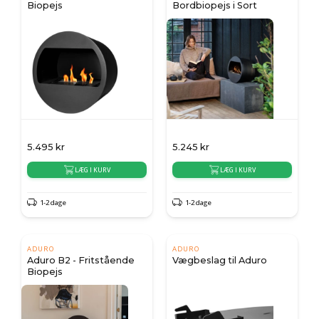
Biopejs
Bordbiopejs i Sort
5.495
kr
5.245
kr
LÆG I KURV
LÆG I KURV
1-2 dage
1-2 dage
ADURO
ADURO
Aduro B2 - Fritstående
Vægbeslag til Aduro
Biopejs