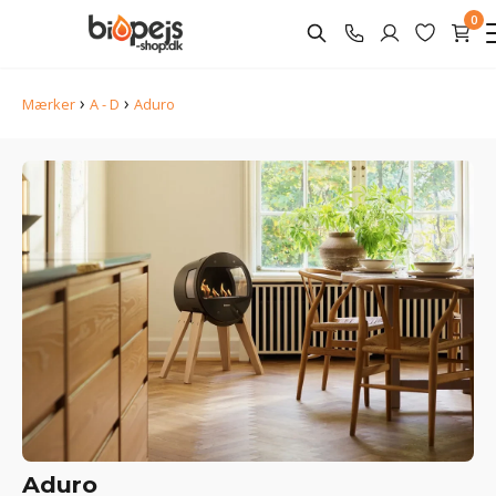
0
›
›
Mærker
A - D
Aduro
Aduro