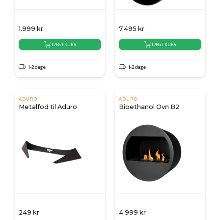
1.999
kr
7.495
kr
LÆG I KURV
LÆG I KURV
1-2 dage
1-2 dage
ADURO
ADURO
Metalfod til Aduro
Bioethanol Ovn B2
249
kr
4.999
kr