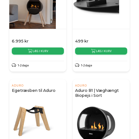
6.995
kr
499
kr
LÆG I KURV
LÆG I KURV
1-2 dage
1-2 dage
ADURO
ADURO
Egetræsben til Aduro
Aduro B1 | Væghængt
Biopejs i Sort