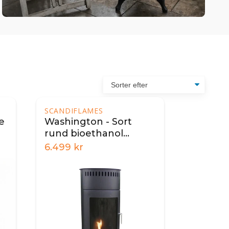
SCANDIFLAMES
e
Washington - Sort
rund bioethanol
brændeovn
6.499
kr