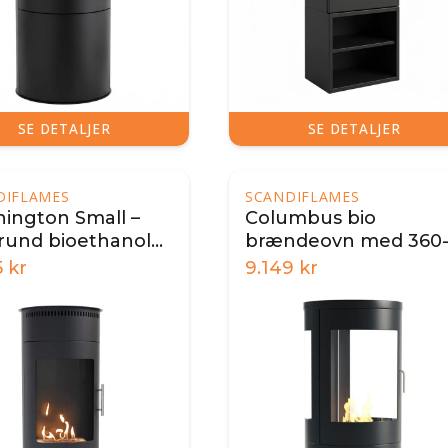
SE DETALJER
SE DETALJER
DIFLAMES
SCANDIFLAMES
ington Small –
Columbus bio
 rund bioethanol
brændeovn med 360
ndeovn
view
5
kr
9.149
kr