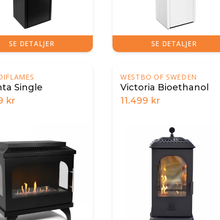
SE DETALJER
SE DETALJER
DIFLAMES
WESTBO OF SWEDEN
nta Single
Victoria Bioethanol
9
kr
11.499
kr