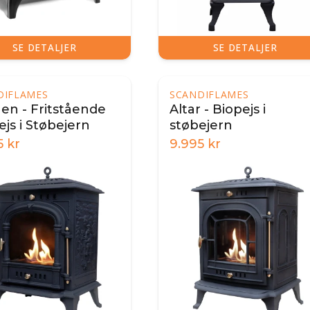
SE DETALJER
SE DETALJER
DIFLAMES
SCANDIFLAMES
en - Fritstående
Altar - Biopejs i
ejs i Støbejern
støbejern
5
kr
9.995
kr