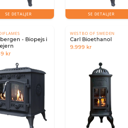
SE DETALJER
SE DETALJER
DIFLAMES
WESTBO OF SWEDEN
sbergen - Biopejs i
Carl Bioethanol
ejern
9.999
kr
49
kr