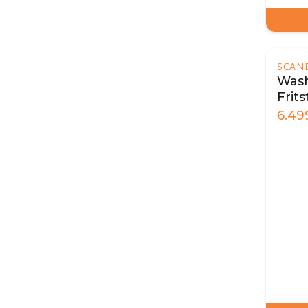
SCAN
Wash
Frit
6.49