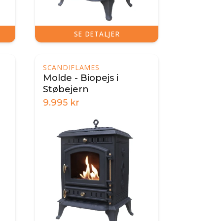
SE DETALJER
SCANDIFLAMES
Molde - Biopejs i
Støbejern
9.995
kr