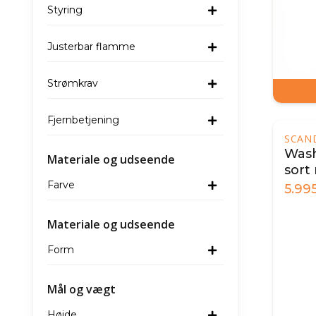
Styring
Justerbar flamme
Strømkrav
Fjernbetjening
SCAN
Wash
Materiale og udseende
sort
Farve
bræ
5.99
Materiale og udseende
Form
Mål og vægt
Højde