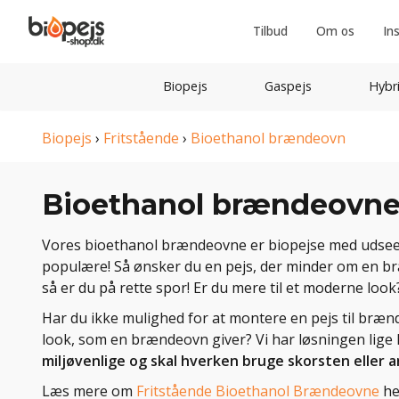
Tilbud
Om os
In
Biopejs
Gaspejs
Hybr
Biopejs
›
Fritstående
›
Bioethanol brændeovn
Bioethanol brændeovn
Vores bioethanol brændeovne er biopejse med udseen
populære! Så ønsker du en pejs, der minder om en br
så er du på rette spor! Er du mere til et moderne look
Har du ikke mulighed for at montere en pejs til bræn
look, som en brændeovn giver? Vi har løsningen lige 
miljøvenlige og skal hverken bruge skorsten eller 
Læs mere om
Fritstående Bioethanol Brændeovne
he