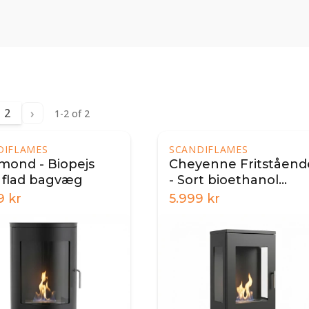
›
2
1-2 of 2
DIFLAMES
SCANDIFLAMES
mond - Biopejs
Cheyenne Fritståend
flad bagvæg
- Sort bioethanol
brændeovn
9
kr
5.999
kr