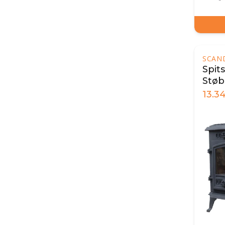
SCAN
Spit
Støb
13.3