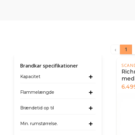
‹
1
Brandkar specifikationer
SCAN
Rich
Kapacitet
med 
6.49
Flammelængde
Brændetid op til
Min. rumstørrelse.