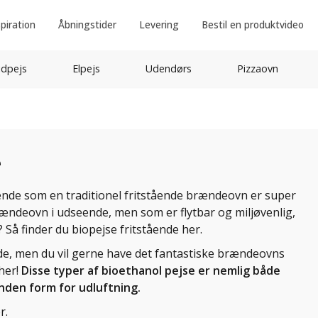
spiration
Åbningstider
Levering
Bestil en produktvideo
idpejs
Elpejs
Udendørs
Pizzaovn
e
de som en traditionel fritstående brændeovn er super
ændeovn i udseende, men som er flytbar og miljøvenlig,
? Så finder du biopejse fritstående her.
de, men du vil gerne have det fantastiske brændeovns
her!
Disse typer af bioethanol pejse er nemlig både
anden form for udluftning.
r.