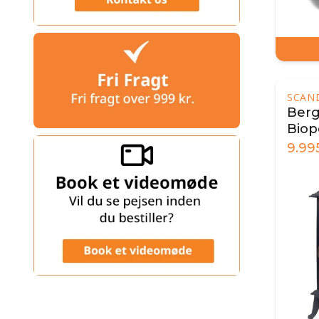
SCAN
Berg
Biop
9.99