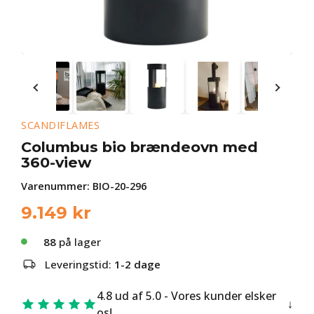
SCANDIFLAMES
Columbus bio brændeovn med
360-view
Varenummer:
BIO-20-296
9.149
kr
88
på lager
Leveringstid:
1-2 dage
4.8 ud af 5.0 - Vores kunder elsker
os!