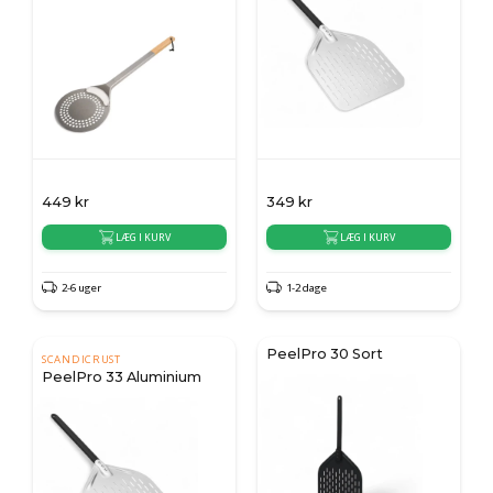
449
kr
349
kr
LÆG I KURV
LÆG I KURV
2-6 uger
1-2 dage
PeelPro 30 Sort
SCANDICRUST
PeelPro 33 Aluminium