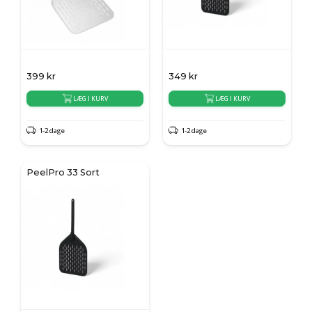
399
kr
349
kr
LÆG I KURV
LÆG I KURV
1-2 dage
1-2 dage
PeelPro 33 Sort