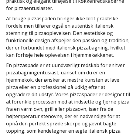
praktisk og elegant tilføjelse til køkkenredskaberne
for pizzaentusiaster.
At bruge pizzaspaden bringer ikke blot praktiske
fordele men tilfører også en autentisk italiensk
stemning til pizzaoplevelsen. Den æstetiske og
funktionelle design afspejler den passion og tradition,
der er forbundet med italiensk pizzabagning, hvilket
kan forhøje hele oplevelsen i hjemmekøkkenet.
En pizzaspade er et uundværligt redskab for enhver
pizzabagningentusiast, uanset om du er en
hjemmekok, der ønsker at mestre kunsten at lave
pizza eller en professionel på udkig efter at
opgradere dit udstyr. Vores pizzaspader er designet til
at forenkle processen med at indsætte og fjerne pizza
fra en varm ovn, grill eller pizzaovn, især fra de
højtemperatur stenovne, der er nødvendige for at
opnå den perfekt sprøde skorpe og jævnt bagte
topping, som kendetegner en ægte italiensk pizza.