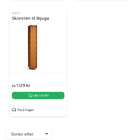
RB73
Skorsten til Bijuga
1.129
kr
fra
LÆG I KURV
Fra 2-3 uger