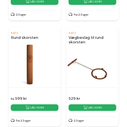
LÆG I KURV
LÆG I KURV
2-3 uger
Fra 2-3 uger
RB73
RB73
Rund skorsten
Vægbeslag til rund
skorsten
599
kr
529
kr
fra
LÆG I KURV
LÆG I KURV
Fra 2-3 uger
2-3 uger