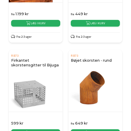
1.199
kr
449
kr
fra
fra
LÆG I KURV
LÆG I KURV
Fra 2-3 uger
Fra 2-3 uger
RB73
RB73
Firkantet
Bøjet skorsten - rund
skorstensgitter til Bijuga
599
kr
649
kr
fra