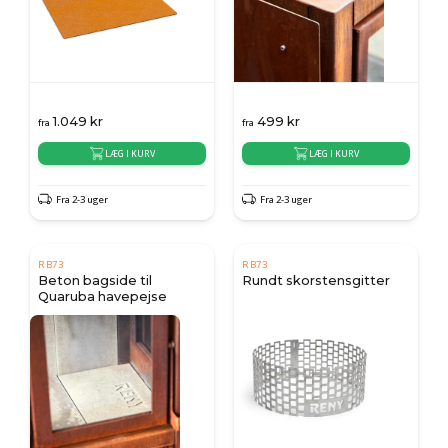
1.049
kr
499
kr
fra
fra
LÆG I KURV
LÆG I KURV
Fra 2-3 uger
Fra 2-3 uger
RB73
RB73
Beton bagside til
Rundt skorstensgitter
Quaruba havepejse