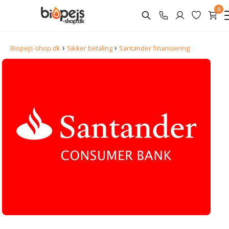
0
›
›
Biopejs-shop.dk
Sikker betaling
Santander finansiering