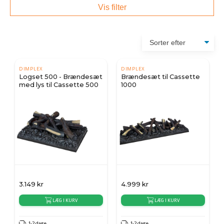
Vis filter
DIMPLEX
DIMPLEX
Logset 500 - Brændesæt
Brændesæt til Cassette
med lys til Cassette 500
1000
3.149
kr
4.999
kr
LÆG I KURV
LÆG I KURV
1-2 dage
1-2 dage