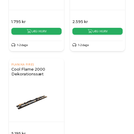
1.795
kr
2.595
kr
LÆG I KURV
LÆG I KURV
1-2 dage
1-2 dage
PLANIKA FIRES
Cool Flame 2000
Dekorationssæt
5.195
kr