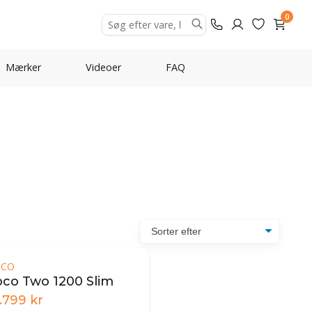
0
Mærker
Videoer
FAQ
OCO
oco Two 1200 Slim
.799
kr