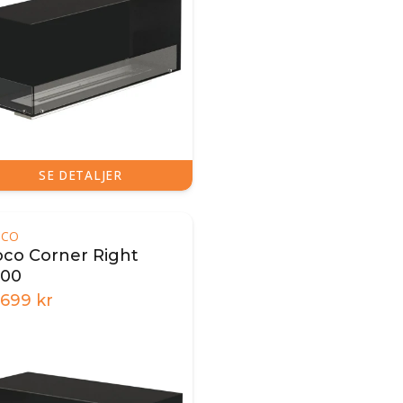
SE DETALJER
OCO
oco Corner Right
000
.699
kr