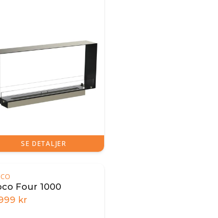
SE DETALJER
OCO
oco Four 1000
.999
kr