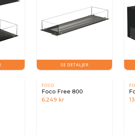
R
SE DETALJER
FOCO
F
Foco Free 800
F
6.249
kr
13