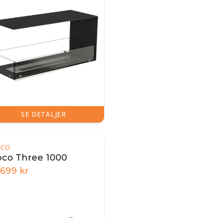
SE DETALJER
OCO
oco Three 1000
.699
kr