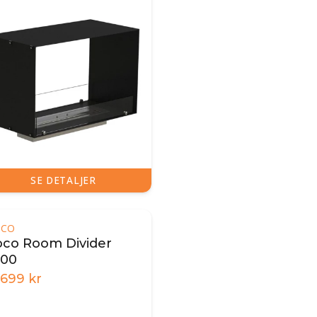
SE DETALJER
OCO
oco Room Divider
000
.699
kr