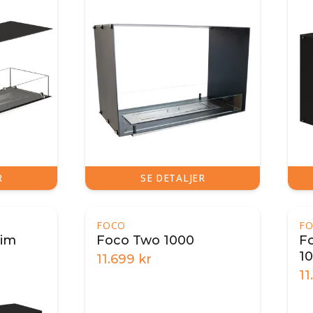
R
SE DETALJER
FOCO
F
lim
Foco Two 1000
F
1
11.699
kr
11