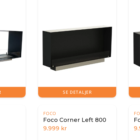
R
SE DETALJER
FOCO
F
Foco Corner Left 800
F
9.999
kr
9