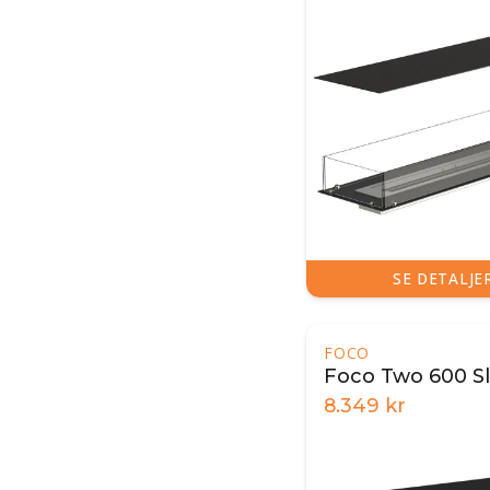
SE DETALJE
FOCO
Foco Two 600 S
8.349
kr