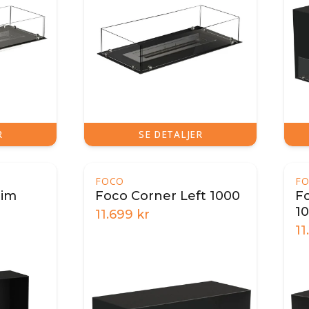
R
SE DETALJER
FOCO
F
lim
Foco Corner Left 1000
F
1
11.699
kr
11