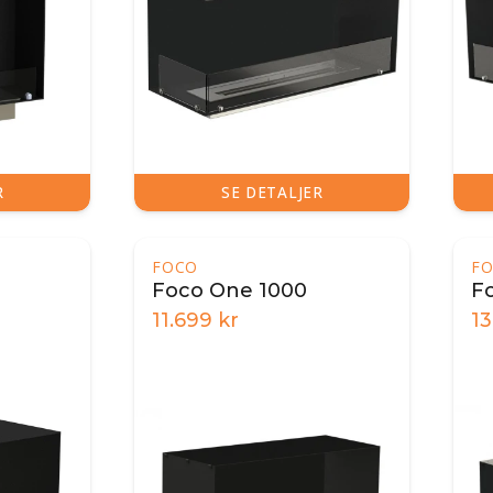
R
SE DETALJER
FOCO
F
Foco One 1000
F
11.699
kr
13