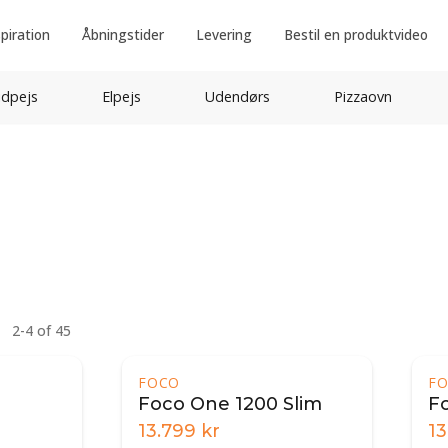
spiration
Åbningstider
Levering
Bestil en produktvideo
idpejs
Elpejs
Udendørs
Pizzaovn
2-4 of 45
FOCO
F
Foco One 1200 Slim
F
13.799
kr
13