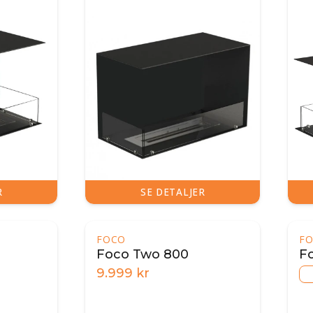
R
SE DETALJER
FOCO
F
Foco Two 800
F
9.999
kr