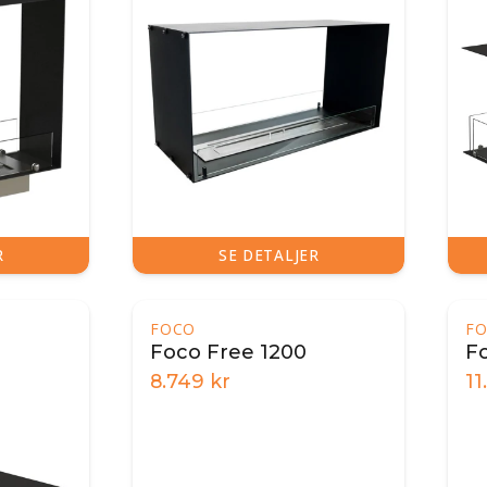
R
SE DETALJER
FOCO
F
Foco Free 1200
F
8.749
kr
11