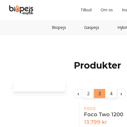
Tilbud
Om os
In
Biopejs
Gaspejs
Hybr
Produkter
‹
›
2
3
4
FOCO
Foco Two 1200
13.799
kr