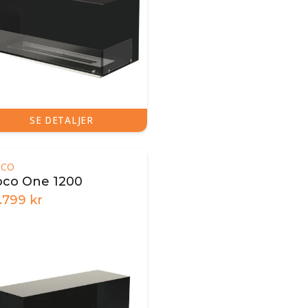
SE DETALJER
OCO
oco One 1200
.799
kr