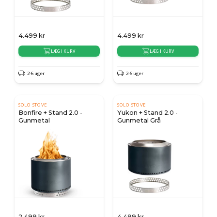
4.499
kr
4.499
kr
LÆG I KURV
LÆG I KURV
2-6 uger
2-6 uger
SOLO STOVE
SOLO STOVE
Bonfire + Stand 2.0 -
Yukon + Stand 2.0 -
Gunmetal
Gunmetal Grå
2.499
kr
4.499
kr