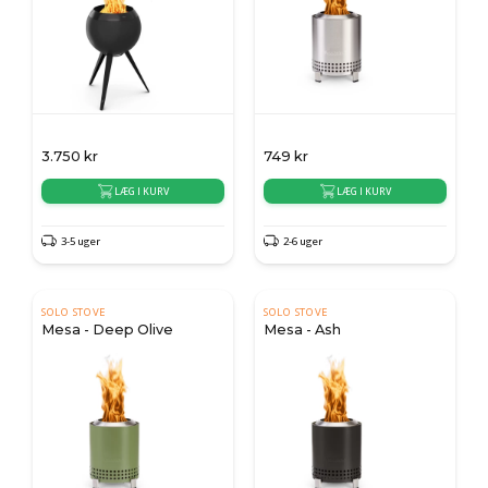
3.750
kr
749
kr
LÆG I KURV
LÆG I KURV
3-5 uger
2-6 uger
SOLO STOVE
SOLO STOVE
Mesa - Deep Olive
Mesa - Ash