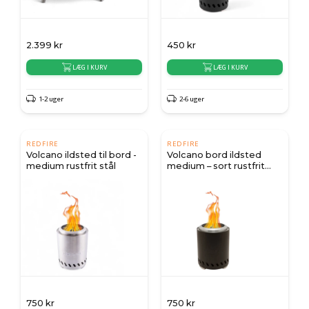
2.399
kr
450
kr
LÆG I KURV
LÆG I KURV
1-2 uger
2-6 uger
REDFIRE
REDFIRE
Volcano ildsted til bord -
Volcano bord ildsted
medium rustfrit stål
medium – sort rustfrit
stål
750
kr
750
kr