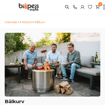
0
›
›
Udendørs
Ildsted
Bålkurv
Bålkurv