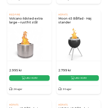
REDFIRE
HÖFATS
Volcano ildsted extra
Moon 45 Bålfad - Høj
large – rustfrit stål
stander
2.995
kr
2.799
kr
LÆG I KURV
LÆG I KURV
2-6 uger
3-5 uger
HÖFATS
HÖFATS