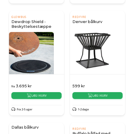
GLOWBUS
REDFIRE
Dewdrop Shield -
Denver bålkurv
Beskyttelsestæppe
3.695
kr
599
kr
fra
LÆG I KURV
LÆG I KURV
Fra 2-5 uger
1-2 dage
Dallas bålkurv
REDFIRE
Buffalo bålfad med