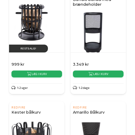
brændeholder
RESTSALG!
999
kr
3.349
kr
LÆG I KURV
LÆG I KURV
1-2 uger
1-2 dage
REDFIRE
REDFIRE
Kester bålkurv
Amarillo Bålkurv