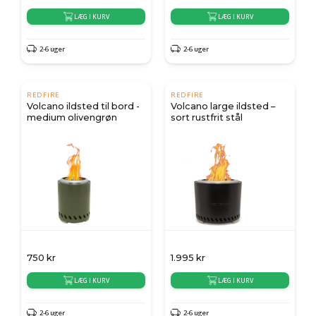
LÆG I KURV
LÆG I KURV
2-6 uger
2-6 uger
REDFIRE
REDFIRE
Volcano ildsted til bord -
Volcano large ildsted –
medium olivengrøn
sort rustfrit stål
750
kr
1.995
kr
LÆG I KURV
LÆG I KURV
2-6 uger
2-6 uger