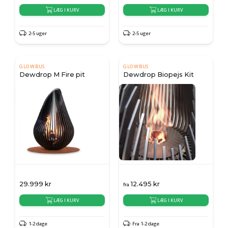
LÆG I KURV
LÆG I KURV
2-5 uger
2-5 uger
GLOWBUS
GLOWBUS
Dewdrop M Fire pit
Dewdrop Biopejs Kit
29.999
kr
12.495
kr
fra
LÆG I KURV
LÆG I KURV
1-2 dage
Fra 1-2 dage