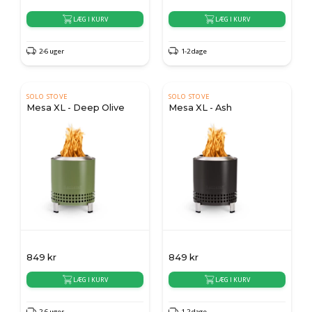
LÆG I KURV
LÆG I KURV
2-6 uger
1-2 dage
SOLO STOVE
SOLO STOVE
Mesa XL - Deep Olive
Mesa XL - Ash
849
kr
849
kr
LÆG I KURV
LÆG I KURV
2-6 uger
1-2 dage