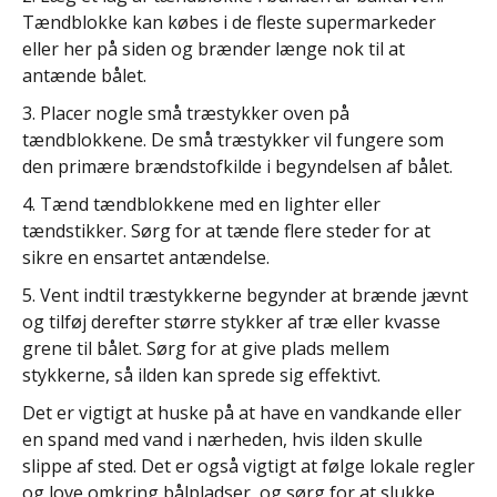
Tændblokke kan købes i de fleste supermarkeder
eller her på siden og brænder længe nok til at
antænde bålet.
3. Placer nogle små træstykker oven på
tændblokkene. De små træstykker vil fungere som
den primære brændstofkilde i begyndelsen af ​​bålet.
4. Tænd tændblokkene med en lighter eller
tændstikker. Sørg for at tænde flere steder for at
sikre en ensartet antændelse.
5. Vent indtil træstykkerne begynder at brænde jævnt
og tilføj derefter større stykker af træ eller kvasse
grene til bålet. Sørg for at give plads mellem
stykkerne, så ilden kan sprede sig effektivt.
Det er vigtigt at huske på at have en vandkande eller
en spand med vand i nærheden, hvis ilden skulle
slippe af sted. Det er også vigtigt at følge lokale regler
og love omkring bålpladser, og sørg for at slukke