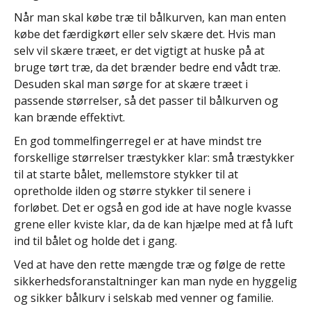
Når man skal købe træ til bålkurven, kan man enten
købe det færdigkørt eller selv skære det. Hvis man
selv vil skære træet, er det vigtigt at huske på at
bruge tørt træ, da det brænder bedre end vådt træ.
Desuden skal man sørge for at skære træet i
passende størrelser, så det passer til bålkurven og
kan brænde effektivt.
En god tommelfingerregel er at have mindst tre
forskellige størrelser træstykker klar: små træstykker
til at starte bålet, mellemstore stykker til at
opretholde ilden og større stykker til senere i
forløbet. Det er også en god ide at have nogle kvasse
grene eller kviste klar, da de kan hjælpe med at få luft
ind til bålet og holde det i gang.
Ved at have den rette mængde træ og følge de rette
sikkerhedsforanstaltninger kan man nyde en hyggelig
og sikker bålkurv i selskab med venner og familie.