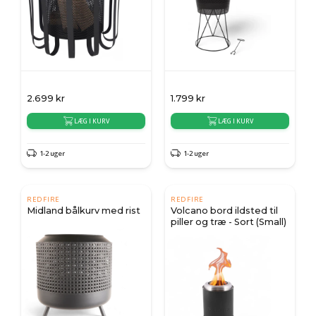
2.699
kr
1.799
kr
LÆG I KURV
LÆG I KURV
1-2 uger
1-2 uger
REDFIRE
REDFIRE
Midland bålkurv med rist
Volcano bord ildsted til
piller og træ - Sort (Small)