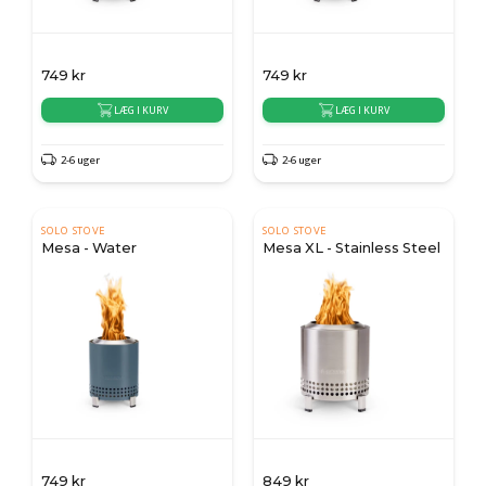
749
kr
749
kr
LÆG I KURV
LÆG I KURV
2-6 uger
2-6 uger
SOLO STOVE
SOLO STOVE
Mesa - Water
Mesa XL - Stainless Steel
749
kr
849
kr