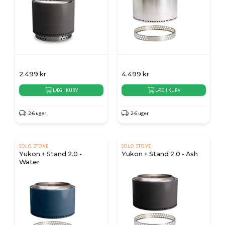
2.499
kr
4.499
kr
LÆG I KURV
LÆG I KURV
2-6 uger
2-6 uger
SOLO STOVE
SOLO STOVE
Yukon + Stand 2.0 -
Yukon + Stand 2.0 - Ash
Water