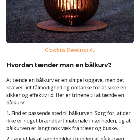
Glowbus Dewdrop XL
Hvordan tænder man en bålkurv?
At tænde en bålkurv er en simpel opgave, men det
kræver lidt tålmodighed og omtanke for at sikre en
sikker og effektiv ild. Her er trinene til at tænde en
bålkurv:
1. Find et passende sted til bålkurven. Sørg for, at der
ikke er noget brændbart materiale i nærheden, og at
bålkurven er langt nok væk fra træer og buske.
2. Læg et lag af tændblokke i bunden af bålkurven.