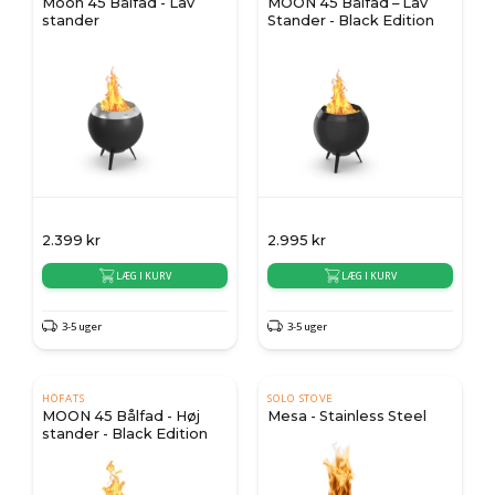
Moon 45 Bålfad - Lav
MOON 45 Bålfad – Lav
stander
Stander - Black Edition
2.399
kr
2.995
kr
LÆG I KURV
LÆG I KURV
3-5 uger
3-5 uger
HÖFATS
SOLO STOVE
MOON 45 Bålfad - Høj
Mesa - Stainless Steel
stander - Black Edition