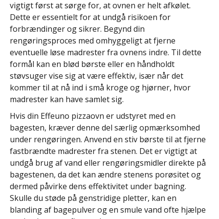
vigtigt først at sørge for, at ovnen er helt afkølet.
Dette er essentielt for at undgå risikoen for
forbrændinger og sikrer. Begynd din
rengøringsproces med omhyggeligt at fjerne
eventuelle løse madrester fra ovnens indre. Til dette
formål kan en blød børste eller en håndholdt
støvsuger vise sig at være effektiv, især når det
kommer til at nå ind i små kroge og hjørner, hvor
madrester kan have samlet sig.
Hvis din Effeuno pizzaovn er udstyret med en
bagesten, kræver denne del særlig opmærksomhed
under rengøringen. Anvend en stiv børste til at fjerne
fastbrændte madrester fra stenen. Det er vigtigt at
undgå brug af vand eller rengøringsmidler direkte på
bagestenen, da det kan ændre stenens porøsitet og
dermed påvirke dens effektivitet under bagning.
Skulle du støde på genstridige pletter, kan en
blanding af bagepulver og en smule vand ofte hjælpe