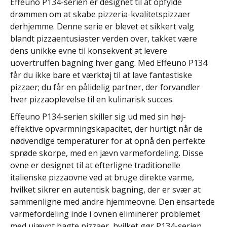
Effeuno P134-serien er designet til at opfylde
drømmen om at skabe pizzeria-kvalitetspizzaer
derhjemme. Denne serie er blevet et sikkert valg
blandt pizzaentusiaster verden over, takket være
dens unikke evne til konsekvent at levere
uovertruffen bagning hver gang. Med Effeuno P134
får du ikke bare et værktøj til at lave fantastiske
pizzaer; du får en pålidelig partner, der forvandler
hver pizzaoplevelse til en kulinarisk succes.
Effeuno P134-serien skiller sig ud med sin høj-
effektive opvarmningskapacitet, der hurtigt når de
nødvendige temperaturer for at opnå den perfekte
sprøde skorpe, med en jævn varmefordeling. Disse
ovne er designet til at efterligne traditionelle
italienske pizzaovne ved at bruge direkte varme,
hvilket sikrer en autentisk bagning, der er svær at
sammenligne med andre hjemmeovne. Den ensartede
varmefordeling inde i ovnen eliminerer problemet
med ujævnt bagte pizzaer, hvilket gør P134-serien