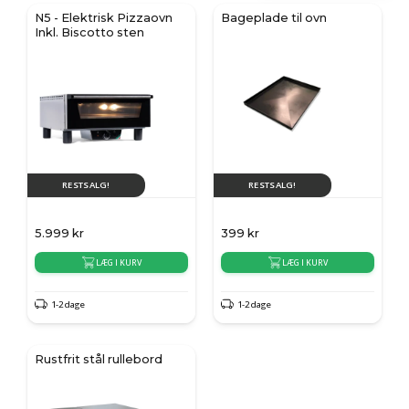
N5 - Elektrisk Pizzaovn
Bageplade til ovn
Inkl. Biscotto sten
RESTSALG!
RESTSALG!
5.999
kr
399
kr
LÆG I KURV
LÆG I KURV
1-2 dage
1-2 dage
Rustfrit stål rullebord