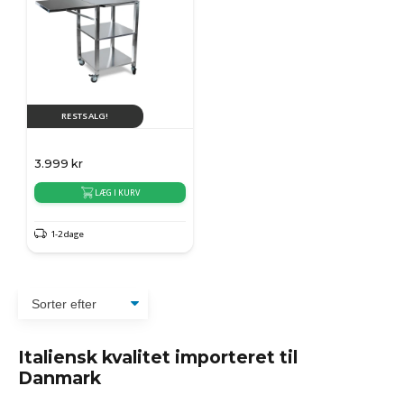
RESTSALG!
3.999
kr
LÆG I KURV
1-2 dage
Italiensk kvalitet importeret til
Danmark