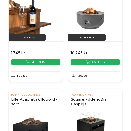
RESTSALG!
RESTSALG!
1.345
kr
10.245
kr
LÆG I KURV
LÆG I KURV
1-2 dage
1-2 dage
HAPPY COCOONING
PLANIKA FIRES
Lille Kvadratisk Ildbord -
Square - Udendørs
sort
Gaspejs