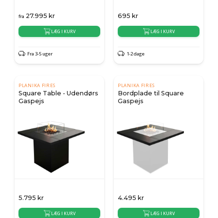
27.995
kr
695
kr
fra
LÆG I KURV
LÆG I KURV
Fra 3-5 uger
1-2 dage
PLANIKA FIRES
PLANIKA FIRES
Square Table - Udendørs
Bordplade til Square
Gaspejs
Gaspejs
5.795
kr
4.495
kr
LÆG I KURV
LÆG I KURV