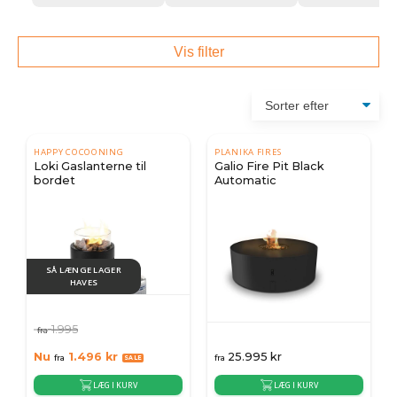
Vis filter
HAPPY COCOONING
PLANIKA FIRES
Loki Gaslanterne til
Galio Fire Pit Black
bordet
Automatic
SÅ LÆNGE LAGER
HAVES
1.995
fra
Nu
1.496
kr
25.995
kr
fra
fra
LÆG I KURV
LÆG I KURV