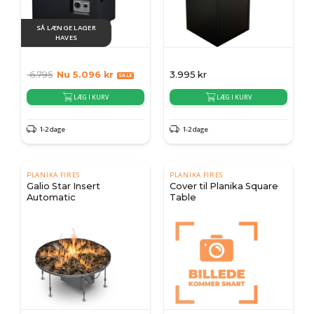
SÅ LÆNGE LAGER
HAVES
6.795
Nu
5.096
kr
3.995
kr
LÆG I KURV
LÆG I KURV
1-2 dage
1-2 dage
PLANIKA FIRES
PLANIKA FIRES
Galio Star Insert
Cover til Planika Square
Automatic
Table