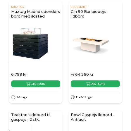
MUZTAG
ECOSMART
Muztag Madrid udendørs
Gin 90 Bar biopejs
bord med ildsted
ildbord
6.799
kr
64.260
kr
fra
LÆG I KURV
LÆG I KURV
2-4 dage
Fra 4-13 uger
Teaktræ sidebord til
Bowl Gaspejs Ildbord -
gaspejs - 2 stk.
Antracit