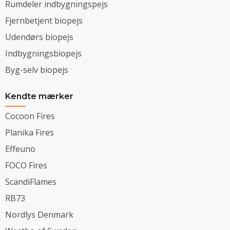
Rumdeler indbygningspejs
Fjernbetjent biopejs
Udendørs biopejs
Indbygningsbiopejs
Byg-selv biopejs
Kendte mærker
Cocoon Fires
Planika Fires
Effeuno
FOCO Fires
ScandiFlames
RB73
Nordlys Denmark