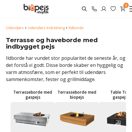
0
›
›
Udendørs
Udendørs Indretning
Ildborde
Terrasse og haveborde med
indbygget pejs
Ildborde har vundet stor popularitet de seneste år, og
det forstå vi godt. Disse borde skaber en hyggelig og
varm atmosfære, som er perfekt til udendørs
sammenkomster, fester og grillmiddage.
Terrasseborde med
Terrasseborde med
Table Tops
gaspejs
biopejs
gaspejse