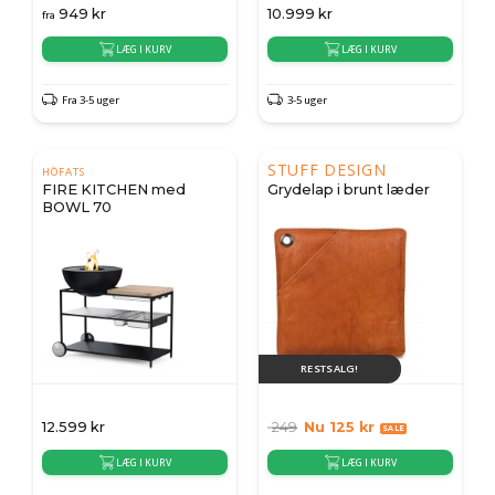
949
kr
10.999
kr
fra
LÆG I KURV
LÆG I KURV
Fra 3-5 uger
3-5 uger
STUFF DESIGN
HÖFATS
FIRE KITCHEN med
Grydelap i brunt læder
BOWL 70
RESTSALG!
12.599
kr
249
Nu
125
kr
LÆG I KURV
LÆG I KURV