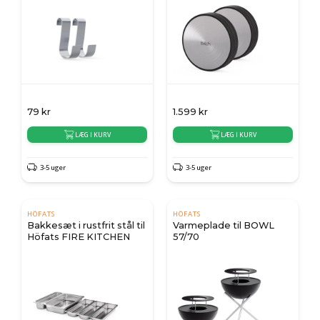
79
kr
1.599
kr
LÆG I KURV
LÆG I KURV
3-5 uger
3-5 uger
HÖFATS
HÖFATS
Bakkesæt i rustfrit stål til
Varmeplade til BOWL
Höfats FIRE KITCHEN
57/70