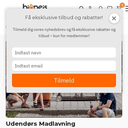
0
Få eksklusive tilbud og rabatter!
›
Udendørs
Udendørs madlavning
Tilmeld dig vores nyhedsbrev og få eksklusive rabatter og
tilbud – kun for medlemmer!
Type
your
name
Type
your
email
Tilmeld
Udendørs Madlavning