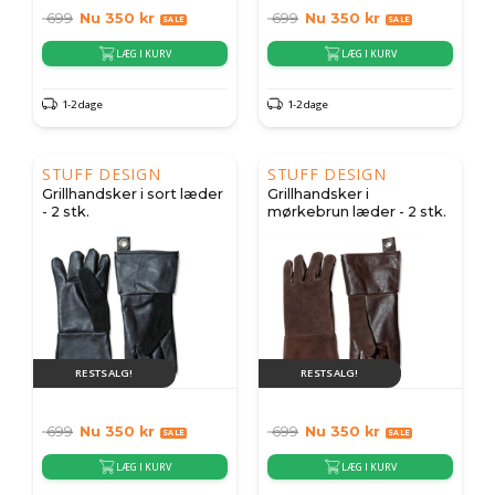
699
Nu
350
kr
699
Nu
350
kr
LÆG I KURV
LÆG I KURV
1-2 dage
1-2 dage
STUFF DESIGN
STUFF DESIGN
Grillhandsker i sort læder
Grillhandsker i
- 2 stk.
mørkebrun læder - 2 stk.
RESTSALG!
RESTSALG!
699
Nu
350
kr
699
Nu
350
kr
LÆG I KURV
LÆG I KURV