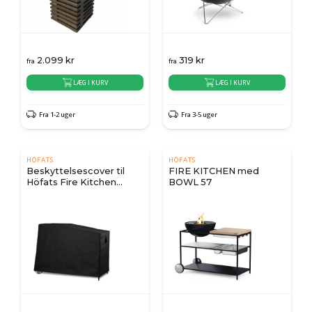
2.099
kr
319
kr
fra
fra
LÆG I KURV
LÆG I KURV
Fra 1-2 uger
Fra 3-5 uger
HÖFATS
HÖFATS
Beskyttelsescover til
FIRE KITCHEN med
Höfats Fire Kitchen
BOWL 57
57/70