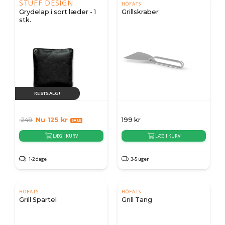
STUFF DESIGN
HÖFATS
Grydelap i sort læder - 1
Grillskraber
stk.
RESTSALG!
249
Nu
125
kr
199
kr
LÆG I KURV
LÆG I KURV
1-2 dage
3-5 uger
HÖFATS
HÖFATS
Grill Spartel
Grill Tang