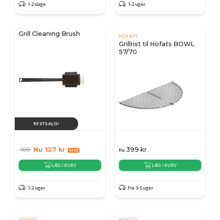
1-2 dage
1-2 uger
Grill Cleaning Brush
HÖFATS
Grillrist til Höfats BOWL
57/70
RESTSALG!
169
Nu
127
kr
399
kr
fra
LÆG I KURV
LÆG I KURV
1-2 uger
Fra 3-5 uger
HÖFATS
HÖFATS