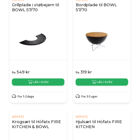
Grillplade i støbejern til
Bordplade til BOWL
BOWL 57/70
57/70
549
kr
319
kr
fra
fra
LÆG I KURV
LÆG I KURV
Fra 1-2 dage
Fra 3-5 uger
HÖFATS
HÖFATS
Krogsæt til Höfats FIRE
Hjulsæt til Höfats FIRE
KITCHEN & BOWL
KITCHEN