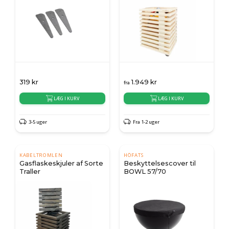
319
kr
1.949
kr
fra
LÆG I KURV
LÆG I KURV
3-5 uger
Fra 1-2 uger
KABELTROMLEN
HÖFATS
Gasflaskeskjuler af Sorte
Beskyttelsescover til
Traller
BOWL 57/70