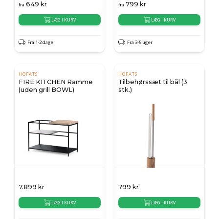
649
kr
799
kr
fra
fra
LÆG I KURV
LÆG I KURV
Fra 1-2 dage
Fra 3-5 uger
HÖFATS
HÖFATS
FIRE KITCHEN Ramme
Tilbehørssæt til bål (3
(uden grill BOWL)
stk.)
7.899
kr
799
kr
LÆG I KURV
LÆG I KURV