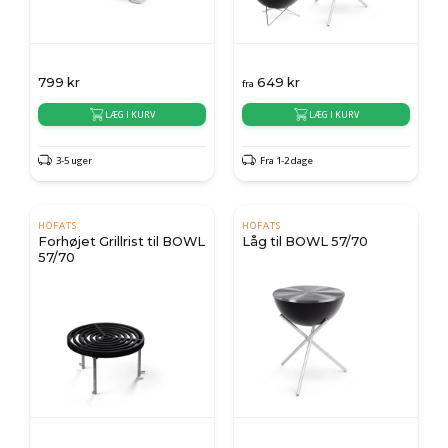
799
kr
649
kr
fra
LÆG I KURV
LÆG I KURV
3-5 uger
Fra 1-2 dage
HÖFATS
HÖFATS
Forhøjet Grillrist til BOWL
Låg til BOWL 57/70
57/70