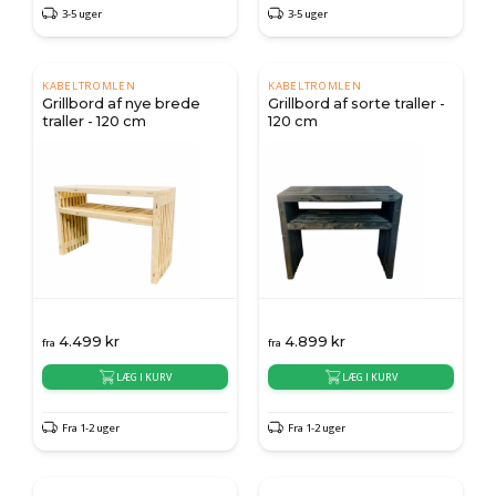
3-5 uger
3-5 uger
KABELTROMLEN
KABELTROMLEN
Grillbord af nye brede
Grillbord af sorte traller -
traller - 120 cm
120 cm
4.499
kr
4.899
kr
fra
fra
LÆG I KURV
LÆG I KURV
Fra 1-2 uger
Fra 1-2 uger