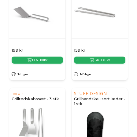
199
kr
159
kr
LÆG I KURV
LÆG I KURV
3-5 uger
1-2 dage
STUFF DESIGN
HÖFATS
Grillredskabssæt - 3 stk.
Grillhandske i sort læder -
1 stk.