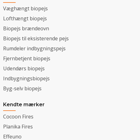
Væghængt biopejs
Lofthængt biopejs
Biopejs brændeovn
Biopejs til eksisterende pejs
Rumdeler indbygningspejs
Fjernbetjent biopejs
Udendørs biopejs
Indbygningsbiopejs
Byg-selv biopejs
Kendte mærker
Cocoon Fires
Planika Fires
Effeuno