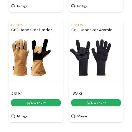
1-2 dage
1-2 dage
HÖFATS
HÖFATS
Grill Handsker i læder
Grill Handsker Aramid
319
kr
199
kr
LÆG I KURV
LÆG I KURV
1-2 dage
3-5 uger