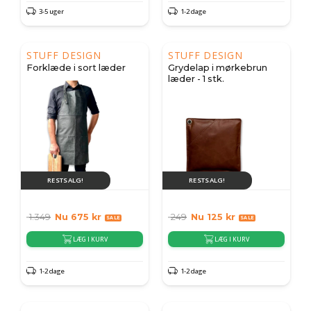
3-5 uger
1-2 dage
STUFF DESIGN
STUFF DESIGN
Forklæde i sort læder
Grydelap i mørkebrun
læder - 1 stk.
RESTSALG!
RESTSALG!
1.349
Nu
675
kr
249
Nu
125
kr
LÆG I KURV
LÆG I KURV
1-2 dage
1-2 dage