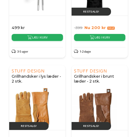
RESTSALG!
499
kr
399
Nu
200
kr
LÆG I KURV
LÆG I KURV
3-5 uger
1-2 dage
STUFF DESIGN
STUFF DESIGN
Grillhandsker i lys læder -
Grillhandsker i brunt
2 stk.
læder - 2 stk.
RESTSALG!
RESTSALG!