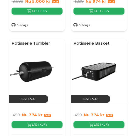
9.999
Nu
5.000
kr
1.299
Nu
974
kr
LÆG I KURV
LÆG I KURV
1-2 dage
1-2 dage
Rotisserie Tumbler
Rotisserie Basket
RESTSALG!
RESTSALG!
499
Nu
374
kr
499
Nu
374
kr
LÆG I KURV
LÆG I KURV