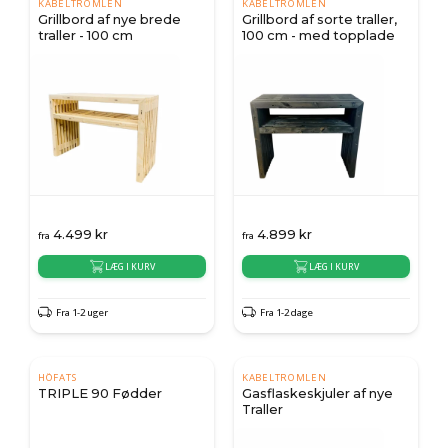
KABELTROMLEN
KABELTROMLEN
Grillbord af nye brede
Grillbord af sorte traller,
traller - 100 cm
100 cm - med topplade
4.499
kr
4.899
kr
fra
fra
LÆG I KURV
LÆG I KURV
Fra 1-2 uger
Fra 1-2 dage
HÖFATS
KABELTROMLEN
TRIPLE 90 Fødder
Gasflaskeskjuler af nye
Traller