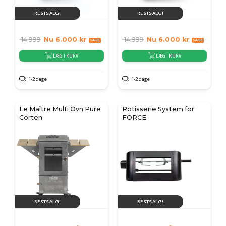
RESTSALG!
RESTSALG!
14.999
Nu
6.000
kr
14.999
Nu
6.000
kr
LÆG I KURV
LÆG I KURV
1-2 dage
1-2 dage
Le Maître Multi Ovn Pure
Rotisserie System for
Corten
FORCE
RESTSALG!
RESTSALG!