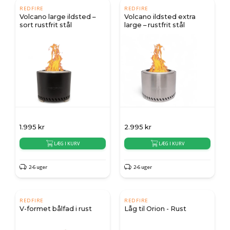
REDFIRE
REDFIRE
Volcano large ildsted –
Volcano ildsted extra
sort rustfrit stål
large – rustfrit stål
1.995
kr
2.995
kr
LÆG I KURV
LÆG I KURV
2-6 uger
2-6 uger
REDFIRE
REDFIRE
V-formet bålfad i rust
Låg til Orion - Rust