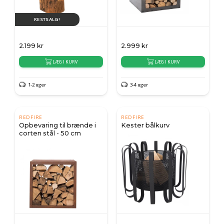
RESTSALG!
2.199
kr
2.999
kr
LÆG I KURV
LÆG I KURV
1-2 uger
3-4 uger
REDFIRE
REDFIRE
Opbevaring til brænde i
Kester bålkurv
corten stål - 50 cm