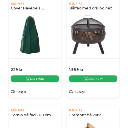
REDFIRE
REDFIRE
Cover Havepejs L
Bålfad med grill og net
229
kr
1.999
kr
LÆG I KURV
LÆG I KURV
1-2 uger
1-2 dage
REDFIRE
REDFIRE
Tornio bålfad - 80 cm
Fremont bålkurv