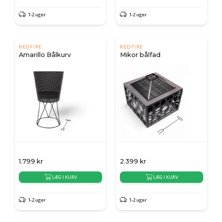
1-2 uger
1-2 uger
REDFIRE
REDFIRE
Amarillo Bålkurv
Mikor bålfad
1.799
kr
2.399
kr
LÆG I KURV
LÆG I KURV
1-2 uger
1-2 uger