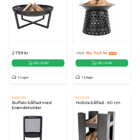
2.799
kr
999
Nu
749
kr
LÆG I KURV
LÆG I KURV
1-2 uger
1-2 dage
REDFIRE
REDFIRE
Buffalo bålfad med
Hollola bålfad - 60 cm
brændeholder