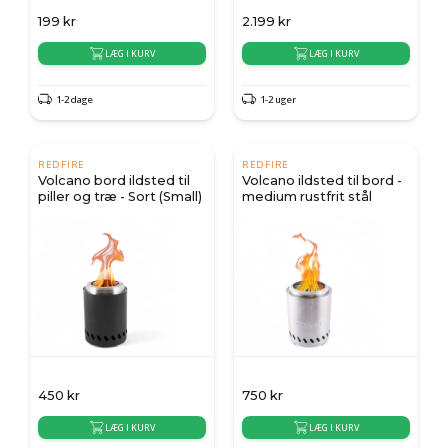
199
kr
2.199
kr
LÆG I KURV
LÆG I KURV
1-2 dage
1-2 uger
REDFIRE
REDFIRE
Volcano bord ildsted til
Volcano ildsted til bord -
piller og træ - Sort (Small)
medium rustfrit stål
450
kr
750
kr
LÆG I KURV
LÆG I KURV