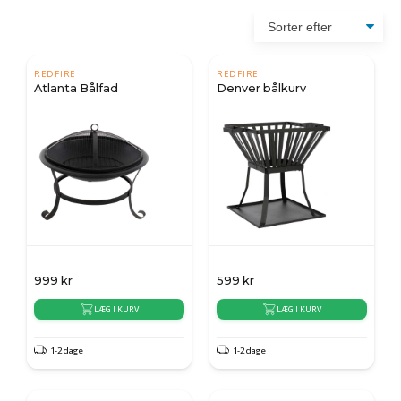
REDFIRE
REDFIRE
Atlanta Bålfad
Denver bålkurv
999
kr
599
kr
LÆG I KURV
LÆG I KURV
1-2 dage
1-2 dage