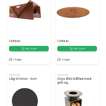
1.599
kr
1.399
kr
LÆG I KURV
LÆG I KURV
1-2 uger
1-2 uger
REDFIRE
REDFIRE
Låg til Orion - Sort
Onyx Ø60 bålfad med
grill og
brændeopbevaring