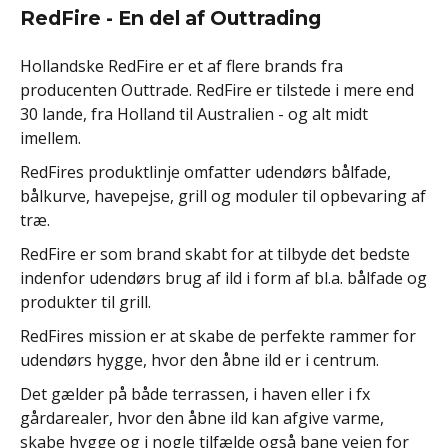
RedFire - En del af Outtrading
Hollandske RedFire er et af flere brands fra
producenten Outtrade. RedFire er tilstede i mere end
30 lande, fra Holland til Australien - og alt midt
imellem.
RedFires produktlinje omfatter udendørs bålfade,
bålkurve, havepejse, grill og moduler til opbevaring af
træ.
RedFire er som brand skabt for at tilbyde det bedste
indenfor udendørs brug af ild i form af bl.a. bålfade og
produkter til grill.
RedFires mission er at skabe de perfekte rammer for
udendørs hygge, hvor den åbne ild er i centrum.
Det gælder på både terrassen, i haven eller i fx
gårdarealer, hvor den åbne ild kan afgive varme,
skabe hygge og i nogle tilfælde også bane vejen for