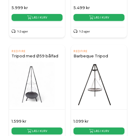
5.999
kr
5.499
kr
LÆG I KURV
LÆG I KURV
1-2 uger
1-2 uger
REDFIRE
REDFIRE
Tripod med Ø59 bålfad
Barbeque Tripod
1.599
kr
1.099
kr
LÆG I KURV
LÆG I KURV