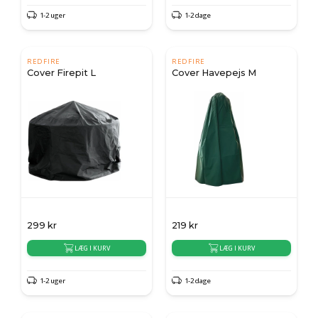
1-2 uger
1-2 dage
REDFIRE
REDFIRE
Cover Firepit L
Cover Havepejs M
299
kr
219
kr
LÆG I KURV
LÆG I KURV
1-2 uger
1-2 dage