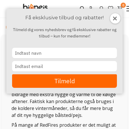
0
Få eksklusive tilbud og rabatter!
›
›
Mærker
P - S
RedFire
Tilmeld dig vores nyhedsbrev og få eksklusive rabatter og
tilbud – kun for medlemmer!
RedFire udendørs pejse og
Type
bålsteder
your
RedFire er en hollandsk producent af udendørs
name
Type
pejse og bålsteder.
your
email
Tilmeld
RedFire tilbyder et stort udvalg af lækre
tilføjelser til haven eller terrassen, som kan
bidrage med ekstra hygge og varme til de kølige
aftener. Faktisk kan produkterne også bruges i
de koldere vintermåneder, så du får mere brug
af dit nye hyggelige bålsted/pejs.
På mange af RedFires produkter er det muligt at