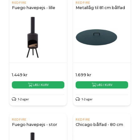
REDFIRE
REDFIRE
Fuego havepejs - lille
Metallåg til 81 cm bålfad
1.449
kr
1.699
kr
LÆG I KURV
LÆG I KURV
1-2 uger
1-2 uger
REDFIRE
REDFIRE
Fuego havepejs - stor
Chicago bålfad - 80 cm