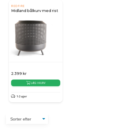
REDFIRE
Midland bålkurv med rist
2.399
kr
LÆG I KURV
1-2 uger