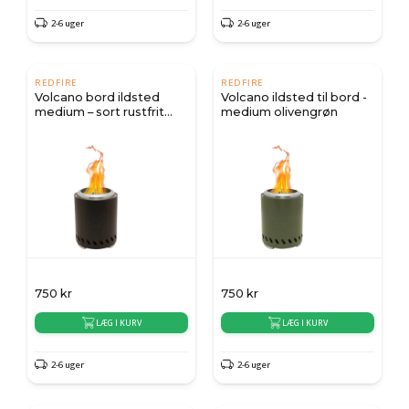
2-6 uger
2-6 uger
REDFIRE
REDFIRE
Volcano bord ildsted
Volcano ildsted til bord -
medium – sort rustfrit
medium olivengrøn
stål
750
kr
750
kr
LÆG I KURV
LÆG I KURV
2-6 uger
2-6 uger