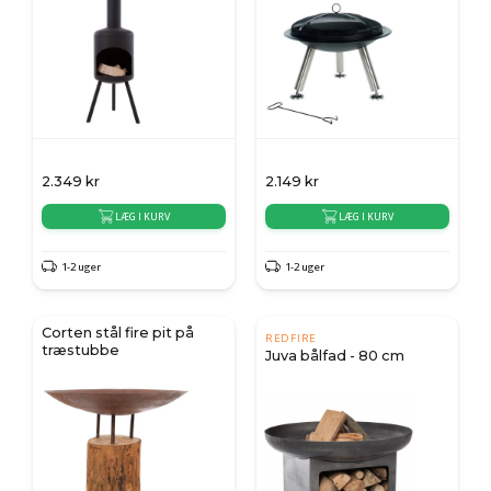
2.349
kr
2.149
kr
LÆG I KURV
LÆG I KURV
1-2 uger
1-2 uger
Corten stål fire pit på
REDFIRE
træstubbe
Juva bålfad - 80 cm