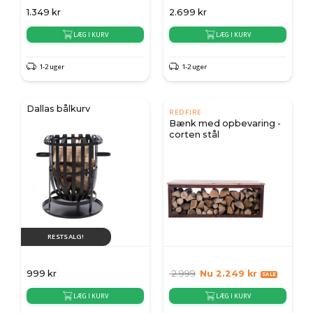
1.349
kr
2.699
kr
LÆG I KURV
LÆG I KURV
1-2 uger
1-2 uger
Dallas bålkurv
REDFIRE
Bænk med opbevaring -
corten stål
RESTSALG!
999
kr
2.999
Nu
2.249
kr
LÆG I KURV
LÆG I KURV