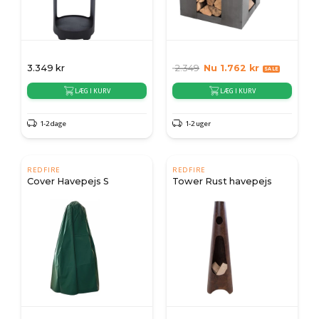
3.349
kr
2.349
Nu
1.762
kr
LÆG I KURV
LÆG I KURV
1-2 dage
1-2 uger
REDFIRE
REDFIRE
Cover Havepejs S
Tower Rust havepejs