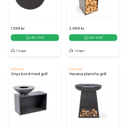
1.399
kr
2.999
kr
LÆG I KURV
LÆG I KURV
1-2 uger
1-2 uger
REDFIRE
REDFIRE
Onyx bord med grill
Havana plancha grill