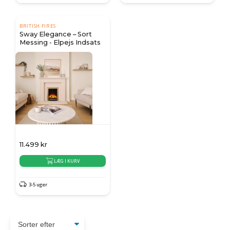
BRITISH FIRES
Sway Elegance – Sort
Messing - Elpejs Indsats
11.499
kr
LÆG I KURV
3-5 uger