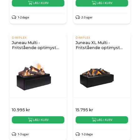
LÆG I KURV
LÆG I KURV
1-2 dage
2-3 uger
DIMPLEX
DIMPLEX
Juneau Multi -
Juneau XL Multi -
Fritstående optimyst
Fritstående optimyst
indsats
indsats
10.995
kr
15.795
kr
LÆG I KURV
LÆG I KURV
1-3 uger
1-2 dage