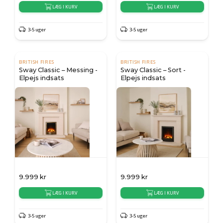
LÆG I KURV
LÆG I KURV
3-5 uger
3-5 uger
BRITISH FIRES
BRITISH FIRES
Sway Classic – Messing -
Sway Classic – Sort -
Elpejs indsats
Elpejs indsats
9.999
kr
9.999
kr
LÆG I KURV
LÆG I KURV
3-5 uger
3-5 uger