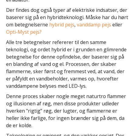
Der findes dog også typer af elektriske indsatser, der
baserer sig på en hybridteknologi. Måske har du hørt
om betegnelserne
hybrid pejs
,
vanddamp pejs
eller
Opti-Myst pejs?
Alle tre betegnelser refererer til den samme
teknologi, og ordet hybrid er i grunden en glimrende
betegnelse for denne opfindelse, der baserer sig på
en blanding af vand og el. Processen, der skaber
flammerne, sker først og fremmest ved, at vand, der
er påfyldt en vandbeholder, varmes op, hvorefter
vanddampene belyses med LED-lys.
Denne proces skaber nogle meget naturtro flammer
og illusionen af røg, men disse produkter udleder
hverken "rigtig” røg, der lugter, og flammerne er
heller ikke farlige, for ingen brænder sig på dem, da
de er kolde.
Teknologien er eminent, og den vækker opsigt. Der