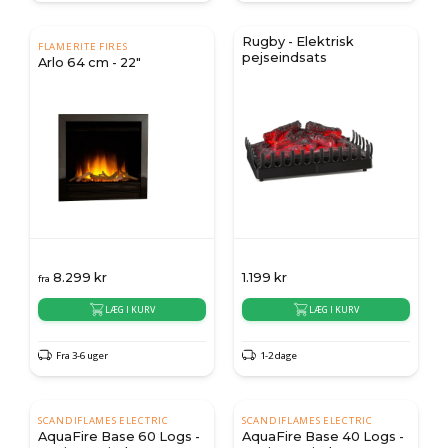
Rugby - Elektrisk
FLAMERITE FIRES
pejseindsats
Arlo 64 cm - 22"
8.299
kr
1.199
kr
fra
LÆG I KURV
LÆG I KURV
Fra 3-6 uger
1-2 dage
SCANDIFLAMES ELECTRIC
SCANDIFLAMES ELECTRIC
AquaFire Base 60 Logs -
AquaFire Base 40 Logs -