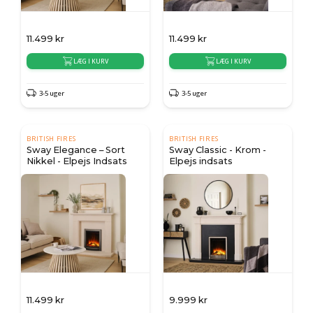
11.499
kr
11.499
kr
LÆG I KURV
LÆG I KURV
3-5 uger
3-5 uger
BRITISH FIRES
BRITISH FIRES
Sway Elegance – Sort
Sway Classic - Krom -
Nikkel - Elpejs Indsats
Elpejs indsats
11.499
kr
9.999
kr