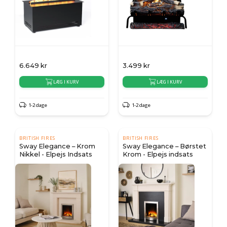
6.649
kr
3.499
kr
LÆG I KURV
LÆG I KURV
1-2 dage
1-2 dage
BRITISH FIRES
BRITISH FIRES
Sway Elegance – Krom
Sway Elegance – Børstet
Nikkel - Elpejs Indsats
Krom - Elpejs indsats