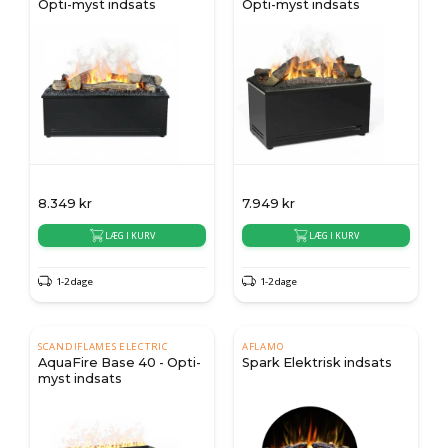
Opti-myst indsats
Opti-myst indsats
8.349
kr
7.949
kr
LÆG I KURV
LÆG I KURV
1-2 dage
1-2 dage
SCANDIFLAMES ELECTRIC
AFLAMO
AquaFire Base 40 - Opti-
Spark Elektrisk indsats
myst indsats