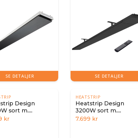
SE DETALJER
SE DETALJER
STRIP
HEATSTRIP
strip Design
Heatstrip Design
W sort m.
3200W sort m.
nbetjening og app
fjernbetjening og ap
9
kr
7.699
kr