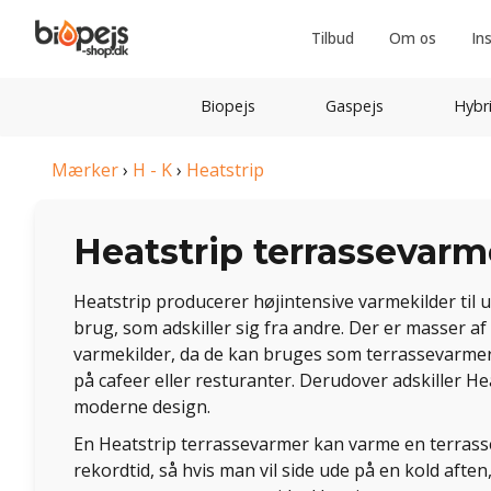
Tilbud
Om os
In
Biopejs
Gaspejs
Hybr
Mærker
›
H - K
›
Heatstrip
Heatstrip terrassevarm
Heatstrip producerer højintensive varmekilder til
brug, som adskiller sig fra andre. Der er masser af
varmekilder, da de kan bruges som terrassevarmer
på cafeer eller resturanter. Derudover adskiller H
moderne design.
En Heatstrip terrassevarmer kan varme en terrasse
rekordtid, så hvis man vil side ude på en kold aften,