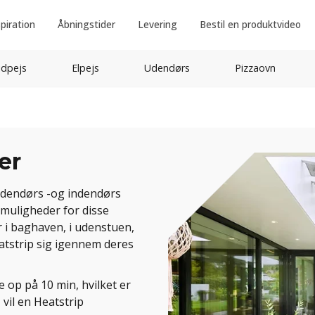
spiration
Åbningstider
Levering
Bestil en produktvideo
idpejs
Elpejs
Udendørs
Pizzaovn
er
 udendørs -og indendørs
 muligheder for disse
 i baghaven, i udenstuen,
eatstrip sig igennem deres
 op på 10 min, hvilket er
 vil en Heatstrip