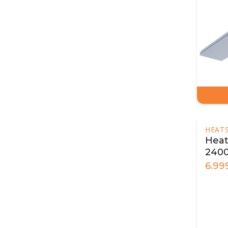
HEAT
Heat
2400
fjer
6.99