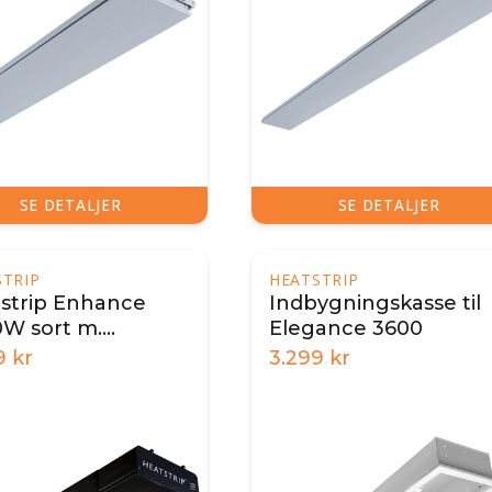
SE DETALJER
SE DETALJER
STRIP
HEATSTRIP
strip Enhance
Indbygningskasse til
W sort m.
Elegance 3600
nbetjening og app
9
kr
3.299
kr