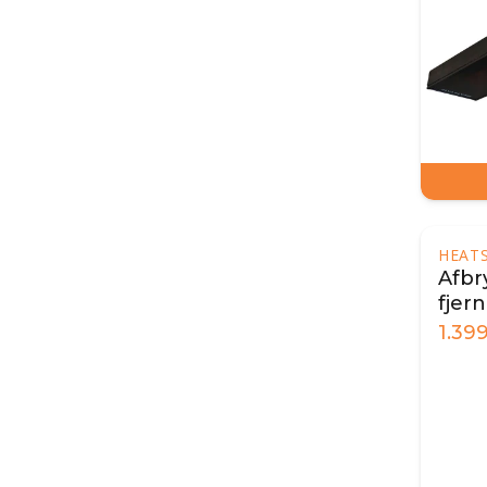
HEAT
Afbr
fjern
Heat
1.39