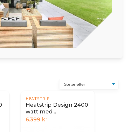
HEATSTRIP
0
Heatstrip Design 2400
watt med
fjernbetjening
6.399
kr