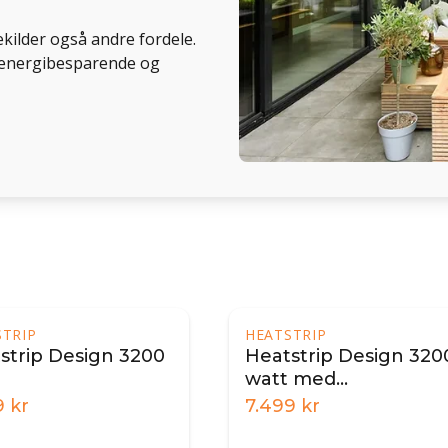
ilder også andre fordele.
r energibesparende og
STRIP
HEATSTRIP
strip Design 3200
Heatstrip Design 320
watt med
fjernbetjening
9
kr
7.499
kr