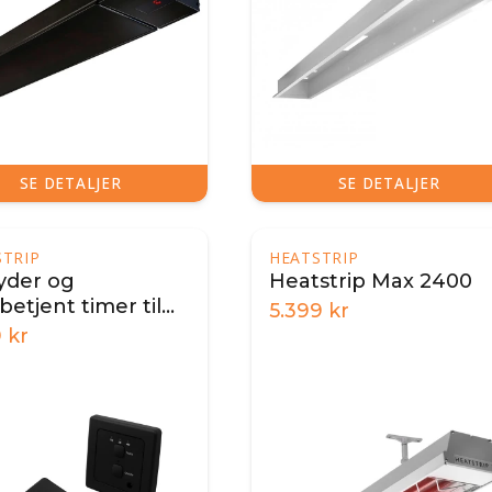
SE DETALJER
SE DETALJER
STRIP
HEATSTRIP
yder og
Heatstrip Max 2400
betjent timer til
5.399
kr
strip
9
kr