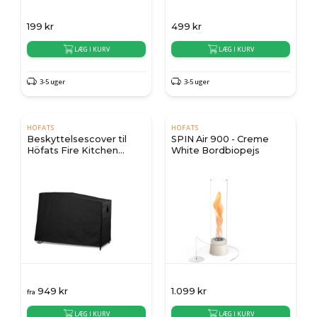
199
kr
499
kr
LÆG I KURV
LÆG I KURV
3-5 uger
3-5 uger
HÖFATS
HÖFATS
Beskyttelsescover til
SPIN Air 900 - Creme
Höfats Fire Kitchen
White Bordbiopejs
57/70
949
kr
1.099
kr
fra
LÆG I KURV
LÆG I KURV