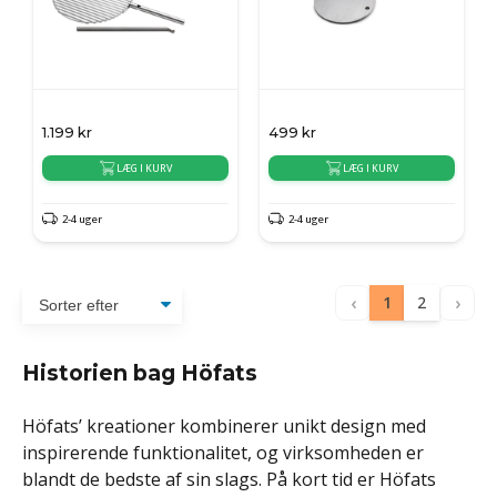
1.199
kr
499
kr
LÆG I KURV
LÆG I KURV
2-4 uger
2-4 uger
‹
›
1
2
Historien bag Höfats
Höfats’ kreationer kombinerer unikt design med
inspirerende funktionalitet, og virksomheden er
blandt de bedste af sin slags. På kort tid er Höfats