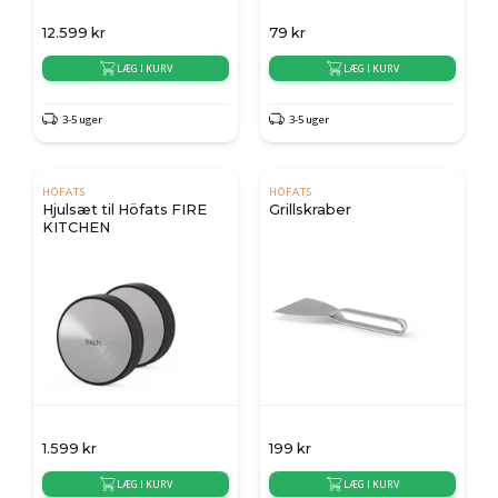
12.599
kr
79
kr
LÆG I KURV
LÆG I KURV
3-5 uger
3-5 uger
HÖFATS
HÖFATS
Hjulsæt til Höfats FIRE
Grillskraber
KITCHEN
1.599
kr
199
kr
LÆG I KURV
LÆG I KURV