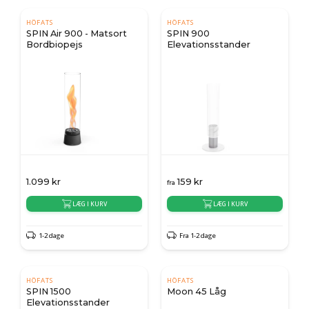
HÖFATS
HÖFATS
SPIN Air 900 - Matsort
SPIN 900
Bordbiopejs
Elevationsstander
1.099
kr
159
kr
fra
LÆG I KURV
LÆG I KURV
1-2 dage
Fra 1-2 dage
HÖFATS
HÖFATS
SPIN 1500
Moon 45 Låg
Elevationsstander