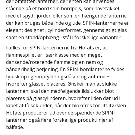
der omfatter lanterner, der enten kan anvendes
stående på et bord som bordpejs, som havefakkel
med et spyd i jorden eller som en hængende lanterne,
der kan bruges både inde og ude. SPIN-lanternerne er
elegant designet i cylinderformet, gennemsigtigt glas
samt en stand/ophæng i stål i forskellige varianter.
Fælles for SPIN-lanternerne fra Höfats er, at
flammespillet er i særklasse med en meget
dansende/roterende flamme og en nem og
håndgribelig betjening. En SPIN-bordlanterne fyldes
typisk op i genopfyldningsdåsen og antændes,
hvorefter glasset placeres. Ønsker man at slukke
lanternen, skal den medfølgende ildslukker blot
placeres på glascylinderen, hvorefter ilden dør ud i
løbet af få sekunder, når der blokeres for ilttilførslen.
Höfats producerer ud over de spændende SPIN-
lanterner også flere forskellige produktlinjer af
bålfade.