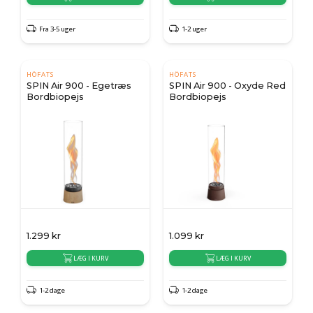
Fra 3-5 uger
1-2 uger
HÖFATS
HÖFATS
SPIN Air 900 - Egetræs
SPIN Air 900 - Oxyde Red
Bordbiopejs
Bordbiopejs
1.299
kr
1.099
kr
LÆG I KURV
LÆG I KURV
1-2 dage
1-2 dage