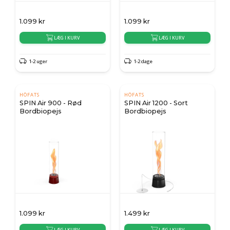
1.099
kr
1.099
kr
LÆG I KURV
LÆG I KURV
1-2 uger
1-2 dage
HÖFATS
HÖFATS
SPIN Air 900 - Rød
SPIN Air 1200 - Sort
Bordbiopejs
Bordbiopejs
1.099
kr
1.499
kr
LÆG I KURV
LÆG I KURV