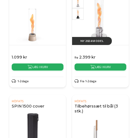
NY 2024 MODEL
1.099
kr
2.399
kr
fra
LÆG I KURV
LÆG I KURV
1-2 dage
Fra 1-2 dage
HÖFATS
HÖFATS
SPIN 1500 cover
Tilbehørssæt til bål (3
stk.)