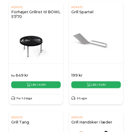
HÖFATS
HÖFATS
Forhøjet Grillrist til BOWL
Grill Spartel
57/70
649
kr
199
kr
fra
LÆG I KURV
LÆG I KURV
Fra 1-2 dage
3-5 uger
HÖFATS
HÖFATS
Grill Tang
Grill Handsker i læder