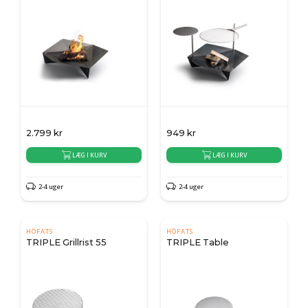
2.799
kr
949
kr
LÆG I KURV
LÆG I KURV
2-4 uger
2-4 uger
HÖFATS
HÖFATS
TRIPLE Grillrist 55
TRIPLE Table