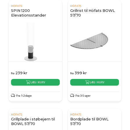
HÖFATS
HÖFATS
SPIN 1200
Grillrist til Höfats BOWL
Elevationsstander
57/70
239
kr
399
kr
fra
fra
LÆG I KURV
LÆG I KURV
Fra 1-2 dage
Fra 3-5 uger
HÖFATS
HÖFATS
Grillplade i støbejern til
Bordplade til BOWL
BOWL 57/70
57/70