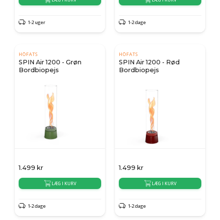
1-2 uger
1-2 dage
HÖFATS
HÖFATS
SPIN Air 1200 - Grøn
SPIN Air 1200 - Rød
Bordbiopejs
Bordbiopejs
1.499
kr
1.499
kr
LÆG I KURV
LÆG I KURV
1-2 dage
1-2 dage