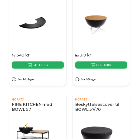
549
kr
319
kr
fra
fra
LÆG I KURV
LÆG I KURV
Fra 1-2 dage
Fra 3-5 uger
HÖFATS
HÖFATS
FIRE KITCHEN med
Beskyttelsescover til
BOWL 57
BOWL 57/70