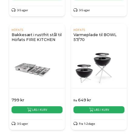
3-5 uger
3-5 uger
HÖFATS
HÖFATS
Bakkesæt i rustfrit stål til
Varmeplade til BOWL
Höfats FIRE KITCHEN
57/70
799
kr
649
kr
fra
LÆG I KURV
LÆG I KURV
3-5 uger
Fra 1-2 dage