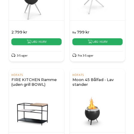
2.799
kr
799
kr
fra
LÆG I KURV
LÆG I KURV
3-5 uger
Fra 3-5 uger
HÖFATS
HÖFATS
FIRE KITCHEN Ramme
Moon 45 Bålfad - Lav
(uden grill BOWL)
stander