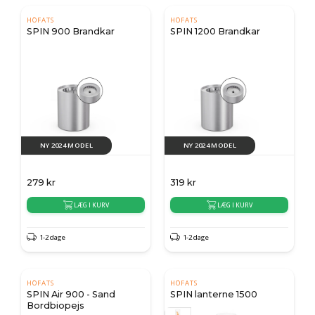
HÖFATS
HÖFATS
SPIN 900 Brandkar
SPIN 1200 Brandkar
NY 2024 MODEL
NY 2024 MODEL
279
kr
319
kr
LÆG I KURV
LÆG I KURV
1-2 dage
1-2 dage
HÖFATS
HÖFATS
SPIN Air 900 - Sand
SPIN lanterne 1500
Bordbiopejs