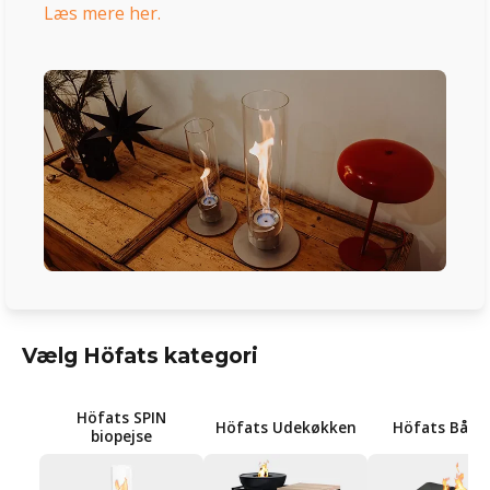
Læs mere her.
Vælg Höfats kategori
Höfats SPIN
Höfats Udekøkken
Höfats Bålf
biopejse