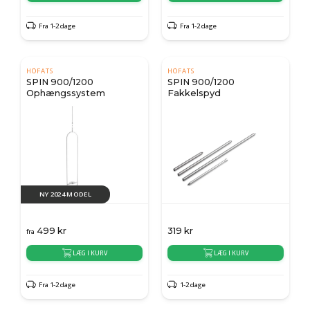
Fra 1-2 dage
Fra 1-2 dage
HÖFATS
HÖFATS
SPIN 900/1200
SPIN 900/1200
Ophængssystem
Fakkelspyd
NY 2024 MODEL
499
kr
319
kr
fra
LÆG I KURV
LÆG I KURV
Fra 1-2 dage
1-2 dage