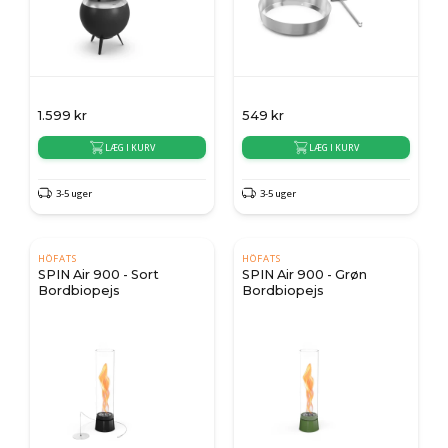
1.599
kr
549
kr
LÆG I KURV
LÆG I KURV
3-5 uger
3-5 uger
HÖFATS
HÖFATS
SPIN Air 900 - Sort
SPIN Air 900 - Grøn
Bordbiopejs
Bordbiopejs