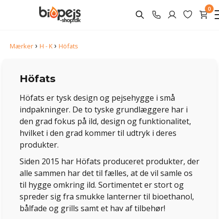
0
›
›
Mærker
H - K
Höfats
Höfats
Höfats er tysk design og pejsehygge i små
indpakninger. De to tyske grundlæggere har i
den grad fokus på ild, design og funktionalitet,
hvilket i den grad kommer til udtryk i deres
produkter.
Siden 2015 har Höfats produceret produkter, der
alle sammen har det til fælles, at de vil samle os
til hygge omkring ild. Sortimentet er stort og
spreder sig fra smukke lanterner til bioethanol,
bålfade og grills samt et hav af tilbehør!