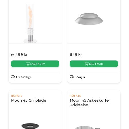
499
kr
649
kr
fra
LÆG I KURV
LÆG I KURV
Fra 1-2 dage
3-5 uger
HÖFATS
HÖFATS
Moon 45 Grillplade
Moon 45 Askeskuffe
Udvidelse