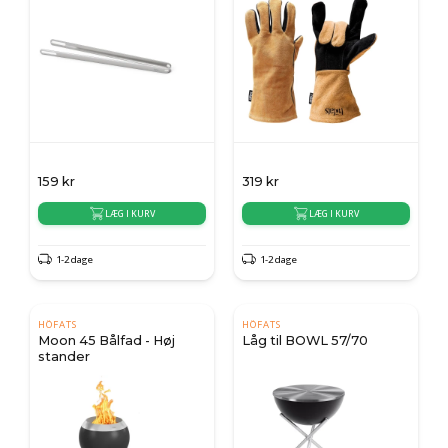
159
kr
319
kr
LÆG I KURV
LÆG I KURV
1-2 dage
1-2 dage
HÖFATS
HÖFATS
Moon 45 Bålfad - Høj
Låg til BOWL 57/70
stander