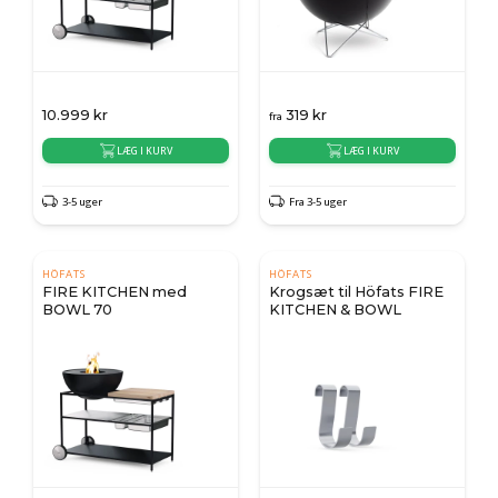
10.999
kr
319
kr
fra
LÆG I KURV
LÆG I KURV
3-5 uger
Fra 3-5 uger
HÖFATS
HÖFATS
FIRE KITCHEN med
Krogsæt til Höfats FIRE
BOWL 70
KITCHEN & BOWL