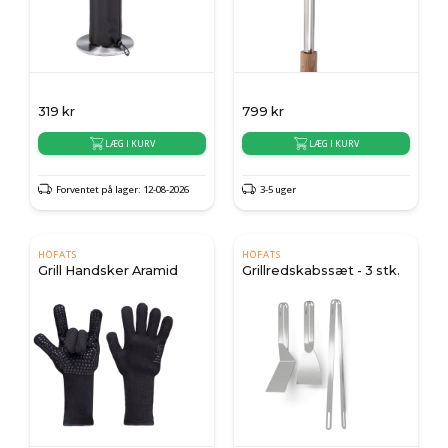
319
kr
799
kr
LÆG I KURV
LÆG I KURV
Forventet på lager: 12-08-2026
3-5 uger
HÖFATS
HÖFATS
Grill Handsker Aramid
Grillredskabssæt - 3 stk.