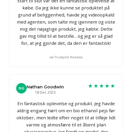
start til slut var det en fantastisk oplevelse at
købe. Da jeg ikke kunne se produktet på
grund af beliggenhed, havde jeg videoopkald
med agenten, som talte mig igennem og viste
mig det nøjagtige produkt, jeg købte. Dette
gav mig tillid til at bestille... og jeg er så glad
for, at jeg gjorde det, da den er fantastisk!
via Trustpilot Reviews
★★★★★
Nathan Goodwin
NG
18 Dec 2023
En fantastisk oplevelse og produkt. Jeg havde
aldrig engang hørt om en bio ethanol pejs før
oktober, men ledte efter noget til at tilføje lidt
varme og atmosfære til et åbent plan
stue/spisestue. Jeg fandt en model, der