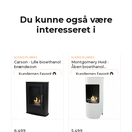
Du kunne også være
interesseret i
SCANDIFLAMES
SCANDIFLAMES
Carson - Lille bioethanol
Montgomery Hvid -
brændeovn
Åben bioethanol
brændeovn
Kundernes Favorit
Kundernes Favorit


6.499
5.499
5