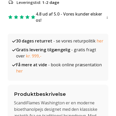
Leveringstid:
1-2 dage
4.8 ud af 5.0 - Vores kunder elsker
os!
30 dages returret
- se vores returpolitik
her
Gratis levering tilgængelig
- gratis fragt
over
kr. 999,-
Få mere at vide
- book online præsentation
her
Produktbeskrivelse
ScandiFlames Washington er en moderne
bioethanolpejs designet med den klassiske
æstetik fra en traditionel brændeovn. Med