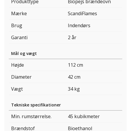
Produkttype
Biopejs brændeovn
Mærke
ScandiFlames
Brug
Indendørs
Garanti
2 år
Mål og vægt
Højde
112 cm
Diameter
42 cm
Vægt
34 kg
Tekniske specifikationer
Min. rumstørrelse.
45 kubikmeter
Brændstof
Bioethanol