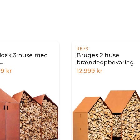
RB73
dak 3 huse med
Bruges 2 huse
brændeopbevaring
ndeopbevaring
99
kr
12.999
kr