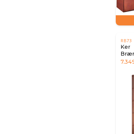
RB73
Ker
Bræ
7.34