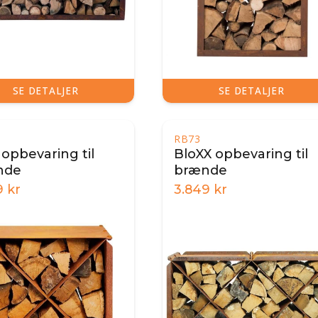
SE DETALJER
SE DETALJER
RB73
 opbevaring til
BloXX opbevaring til
nde
brænde
9
kr
3.849
kr