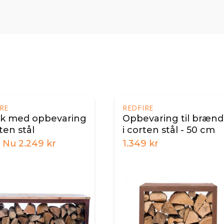
RE
REDFIRE
k med opbevaring
Opbevaring til bræn
ten stål
i corten stål - 50 cm
Nu
2.249
kr
1.349
kr