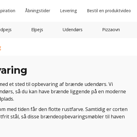
spiration
Åbningstider
Levering
Bestil en produktvideo
idpejs
Elpejs
Udendørs
Pizzaovn
g
aring
med et sted til opbevaring af brænde udendørs. Vi
endørs, så du kan have brænde liggende på en moderne
plads.
som med tiden får den flotte rustfarve. Samtidig er corten
tfrit stål, så disse brændeopbevaringsmøbler til haven