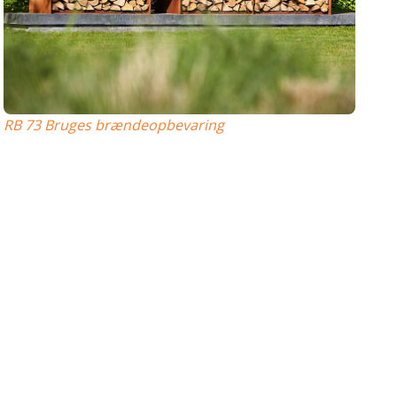
RB 73 Bruges brændeopbevaring