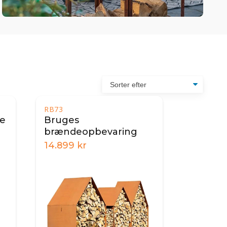
RB73
de
Bruges
brændeopbevaring
14.899
kr