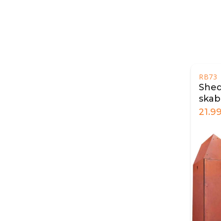
RB73
Shed
skab
bræ
21.9