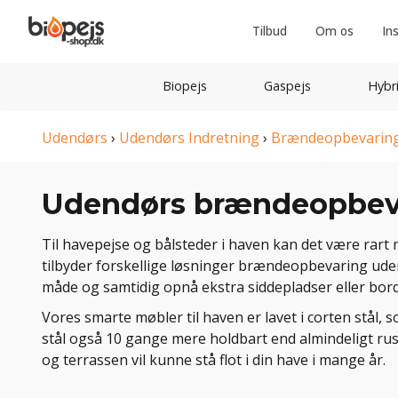
Tilbud
Om os
In
Biopejs
Gaspejs
Hybr
Udendørs
›
Udendørs Indretning
›
Brændeopbevarin
Udendørs brændeopbev
Til havepejse og bålsteder i haven kan det være rart 
tilbyder forskellige løsninger brændeopbevaring ud
måde og samtidig opnå ekstra siddepladser eller bord
Vores smarte møbler til haven er lavet i corten stål, 
stål også 10 gange mere holdbart end almindeligt rus
og terrassen vil kunne stå flot i din have i mange år.