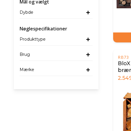
Mål og vælgt
Dybde
Nøglespecifikationer
Produkttype
Brug
RB73
BloX
Mærke
bræ
2.54