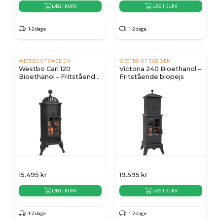
LÆG I KURV
LÆG I KURV
1-2 dage
1-2 dage
WESTBO OF SWEDEN
WESTBO OF SWEDEN
Westbo Carl 120
Victoria 240 Bioethanol –
Bioethanol – Fritstående
Fritstående biopejs
biopejs
15.495
kr
19.595
kr
LÆG I KURV
LÆG I KURV
1-2 dage
1-2 dage