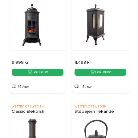
9.999
kr
11.499
kr
LÆG I KURV
LÆG I KURV
1-2 dage
1-2 dage
WESTBO OF SWEDEN
WESTBO OF SWEDEN
Classic Elektrisk
Støbejern Tekande