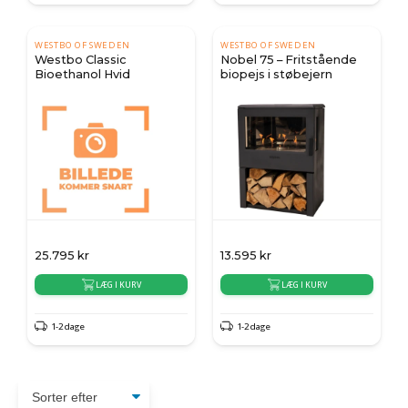
WESTBO OF SWEDEN
WESTBO OF SWEDEN
Westbo Classic
Nobel 75 – Fritstående
Bioethanol Hvid
biopejs i støbejern
25.795
kr
13.595
kr
LÆG I KURV
LÆG I KURV
1-2 dage
1-2 dage