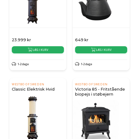
23.999
kr
649
kr
LÆG I KURV
LÆG I KURV
1-2 dage
1-2 dage
WESTBO OF SWEDEN
WESTBO OF SWEDEN
Classic Elektrisk Hvid
Victoria 85 - Fritstående
biopejs i støbejern