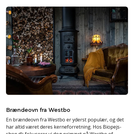
Brændeovn fra Westbo
En brændeovn fra Westbo er yderst populær, og det
har altid været deres kerneforretning. Hos Biopejs-
shop.dk fokuserer vi dog primært på Westbo of