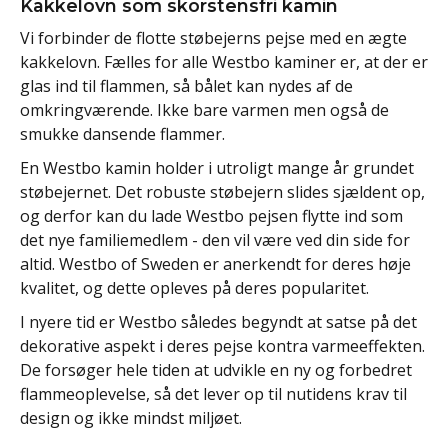
Kakkelovn som skorstensfri kamin
Vi forbinder de flotte støbejerns pejse med en ægte
kakkelovn. Fælles for alle Westbo kaminer er, at der er
glas ind til flammen, så bålet kan nydes af de
omkringværende. Ikke bare varmen men også de
smukke dansende flammer.
En Westbo kamin holder i utroligt mange år grundet
støbejernet. Det robuste støbejern slides sjældent op,
og derfor kan du lade Westbo pejsen flytte ind som
det nye familiemedlem - den vil være ved din side for
altid. Westbo of Sweden er anerkendt for deres høje
kvalitet, og dette opleves på deres popularitet.
I nyere tid er Westbo således begyndt at satse på det
dekorative aspekt i deres pejse kontra varmeeffekten.
De forsøger hele tiden at udvikle en ny og forbedret
flammeoplevelse, så det lever op til nutidens krav til
design og ikke mindst miljøet.