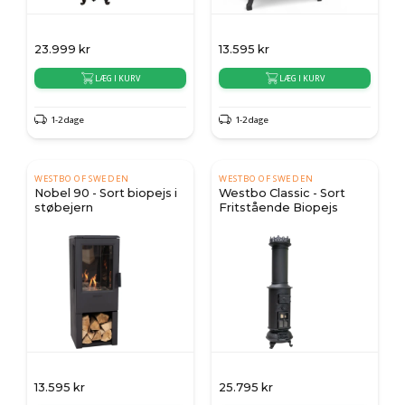
23.999
kr
13.595
kr
LÆG I KURV
LÆG I KURV
1-2 dage
1-2 dage
WESTBO OF SWEDEN
WESTBO OF SWEDEN
Nobel 90 - Sort biopejs i
Westbo Classic - Sort
støbejern
Fritstående Biopejs
13.595
kr
25.795
kr