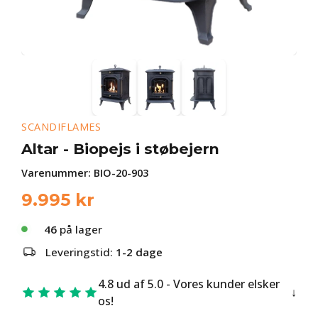
SCANDIFLAMES
Altar - Biopejs i støbejern
Varenummer:
BIO-20-903
9.995
kr
46
på lager
Leveringstid:
1-2 dage
4.8 ud af 5.0 - Vores kunder elsker
os!