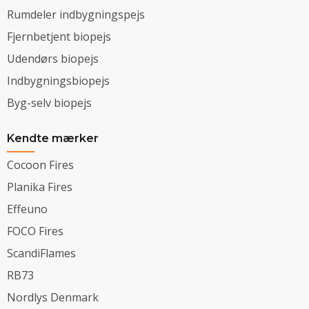
Rumdeler indbygningspejs
Fjernbetjent biopejs
Udendørs biopejs
Indbygningsbiopejs
Byg-selv biopejs
Kendte mærker
Cocoon Fires
Planika Fires
Effeuno
FOCO Fires
ScandiFlames
RB73
Nordlys Denmark