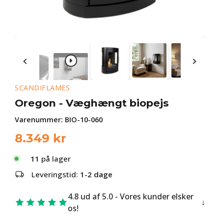
SCANDIFLAMES
Oregon - Væghængt biopejs
Varenummer:
BIO-10-060
8.349
kr
11
på lager
Leveringstid:
1-2 dage
4.8 ud af 5.0 - Vores kunder elsker
os!