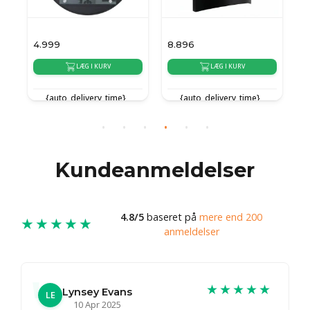
4.999
8.896
1
LÆG I KURV
LÆG I KURV
{auto_delivery_time}
{auto_delivery_time}
Kundeanmeldelser
4.8/5
baseret på
mere end 200
★★★★★
anmeldelser
★★★★★
Lynsey Evans
LE
10 Apr 2025