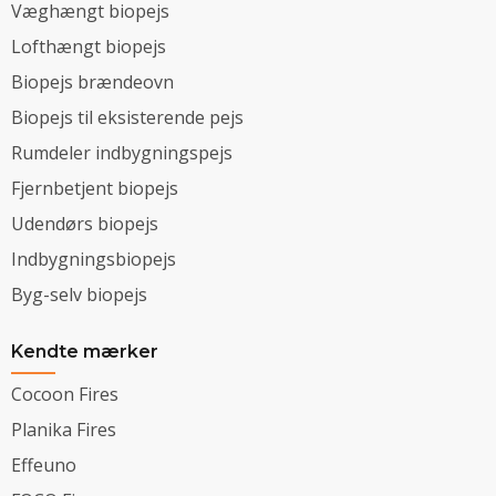
Væghængt biopejs
Lofthængt biopejs
Biopejs brændeovn
Biopejs til eksisterende pejs
Rumdeler indbygningspejs
Fjernbetjent biopejs
Udendørs biopejs
Indbygningsbiopejs
Byg-selv biopejs
Kendte mærker
Cocoon Fires
Planika Fires
Effeuno