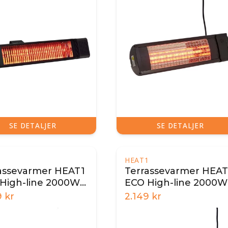
SE DETALJER
SE DETALJER
1
HEAT1
assevarmer HEAT1
Terrassevarmer HEAT
High-line 2000W -
ECO High-line 2000W
Sort
9
kr
2.149
kr