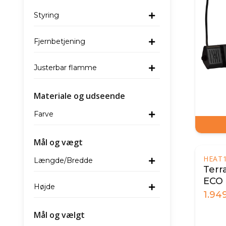
Styring
Fjernbetjening
Justerbar flamme
Materiale og udseende
Farve
Mål og vægt
HEAT
Længde/Bredde
Terr
ECO 
Højde
Hvid
1.94
Mål og vælgt