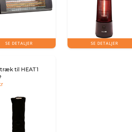
SE DETALJER
SE DETALJER
1
træk til HEAT1
e
r