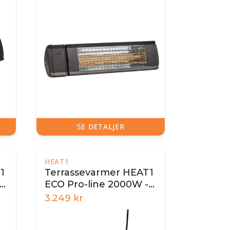
SE DETALJER
HEAT1
1
Terrassevarmer HEAT1
 -
ECO Pro-line 2000W -
Sort
3.249
kr