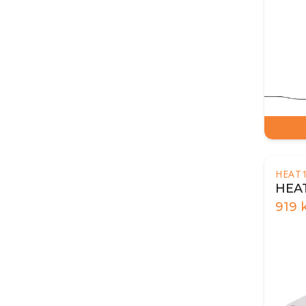
HEAT
HEAT
919
k