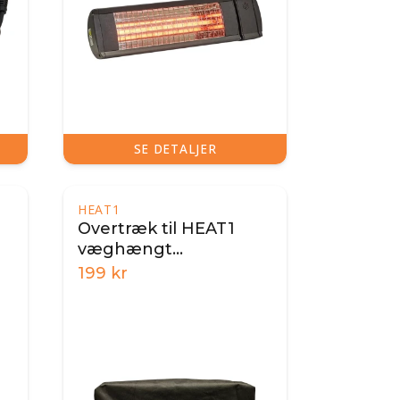
SE DETALJER
HEAT1
Overtræk til HEAT1
væghængt
terrassevarmer
199
kr