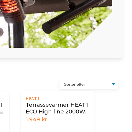
HEAT1
1
Terrassevarmer HEAT1
-
ECO High-line 2000W -
Antracit
1.949
kr