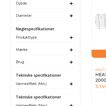
Dybde
Diameter
Nøglespecifikationer
Produkttype
Mærke
Brug
HEAT
HEAT
Tekniske specifikationer
2000
Varmeeffekt (Min.)
højt
3.74
Tekniske specifikationer
Varmeeffekt (Max.)