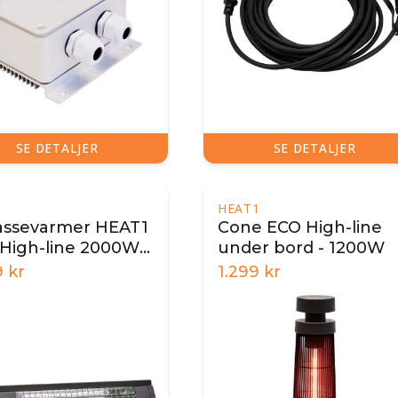
SE DETALJER
SE DETALJER
1
HEAT1
assevarmer HEAT1
Cone ECO High-line
High-line 2000W -
under bord - 1200W
9
kr
1.299
kr