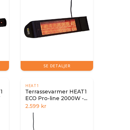
SE DETALJER
HEAT1
1
Terrassevarmer HEAT1
W
ECO Pro-line 2000W -
Sort
2.599
kr