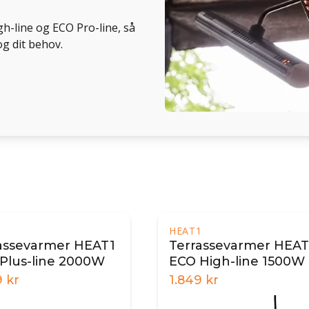
gh-line og ECO Pro-line, så
g dit behov.
1
HEAT1
assevarmer HEAT1
Terrassevarmer HEAT
Plus-line 2000W
ECO High-line 1500W 
Sort
9
kr
1.849
kr