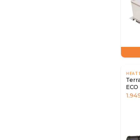
HEAT
Terr
ECO 
Sort
1.94