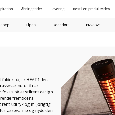
spiration
Åbningstider
Levering
Bestil en produktvideo
idpejs
Elpejs
Udendørs
Pizzaovn
 falder på, er HEAT1 den
rrassevarmere til den
 fokus på et stilrent design
ærende fremtidens
 rent udtryk og miljørigtig
 terrassevarme og nyde den