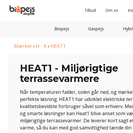
Tilbud
Om os
In
Biopejs
Gaspejs
Hybr
Mærker
›
H - K
›
HEAT1
HEAT1 - Miljørigtige
terrassevarmere
Når temperaturen falder, solen går ned, og mørket
perfekte løsning. HEAT1 har udviklet elektriske te
kvalitetsbevidste forbruger såvel som erhverv. Med
og smarte løsninger kan Heat1 blive anset som v
miljørigtige terrassevarmer. De leverer kort sagt et
varme, så du kan med god samvittighed tænde din