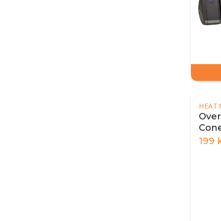
HEAT
Over
Con
199
k