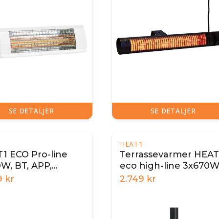
SE DETALJER
SE DETALJER
1
HEAT1
1 ECO Pro-line
Terrassevarmer HEAT
W, BT, APP,
eco high-line 3x670
aler
9
kr
2.749
kr