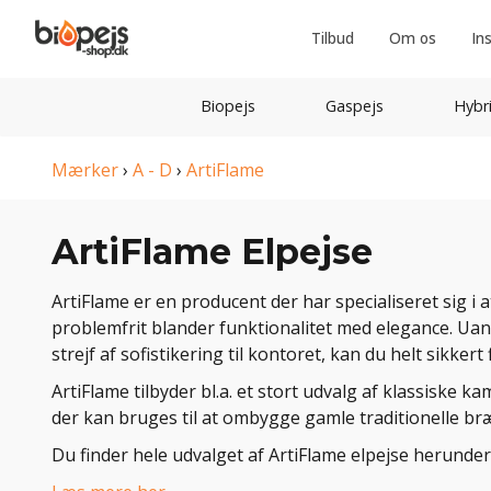
Tilbud
Om os
In
Biopejs
Gaspejs
Hybr
Mærker
›
A - D
›
ArtiFlame
ArtiFlame Elpejse
ArtiFlame er en producent der har specialiseret sig i 
problemfrit blander funktionalitet med elegance. Uanse
strejf af sofistikering til kontoret, kan du helt sikkert 
ArtiFlame tilbyder bl.a. et stort udvalg af klassiske 
der kan bruges til at ombygge gamle traditionelle bræ
Du finder hele udvalget af ArtiFlame elpejse herunder