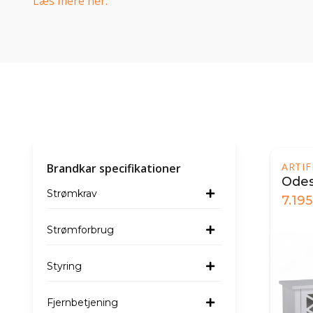
Læs mere her.
ARTI
Brandkar specifikationer
Odes
Strømkrav
7.195
Strømforbrug
Styring
Fjernbetjening