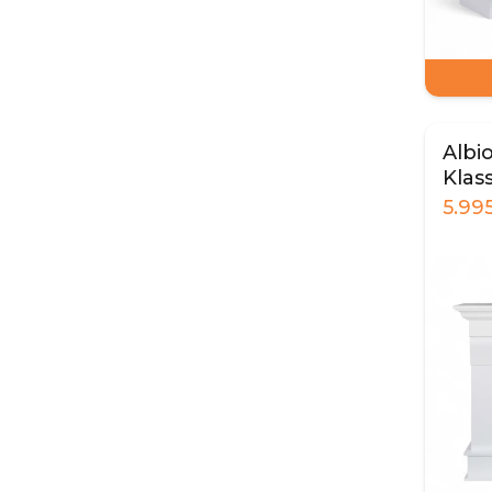
Albi
Klas
Hvid
5.99