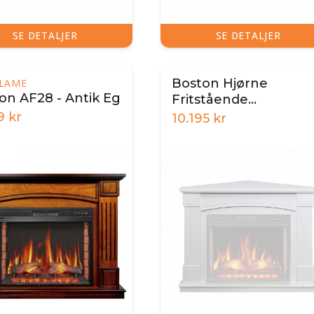
SE DETALJER
SE DETALJER
Boston Hjørne
FLAME
on AF28 - Antik Eg
Fritstående
Pejseramme - Hvid
9
kr
10.195
kr