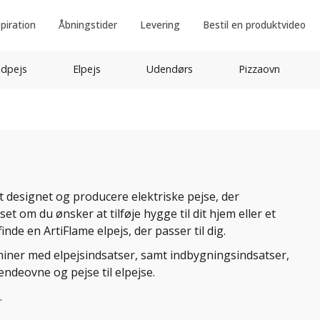
spiration
Åbningstider
Levering
Bestil en produktvideo
idpejs
Elpejs
Udendørs
Pizzaovn
at designet og producere elektriske pejse, der
t om du ønsker at tilføje hygge til dit hjem eller et
finde en ArtiFlame elpejs, der passer til dig.
kaminer med elpejsindsatser, samt indbygningsindsatser,
ndeovne og pejse til elpejse.
.