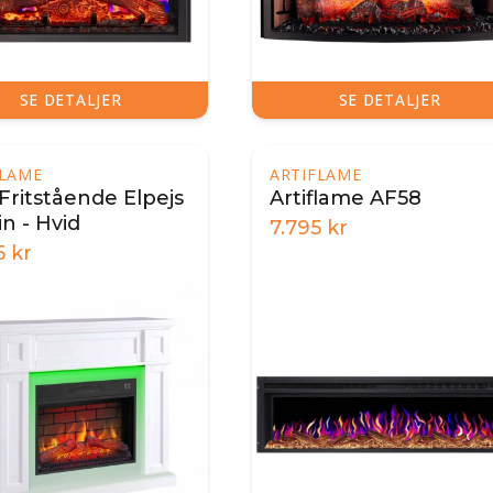
SE DETALJER
SE DETALJER
FLAME
ARTIFLAME
 Fritstående Elpejs
Artiflame AF58
n - Hvid
7.795
kr
5
kr