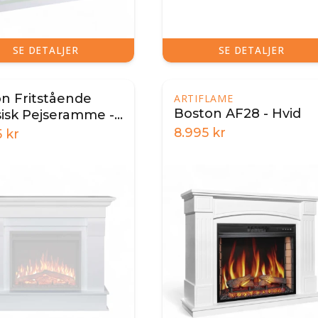
SE DETALJER
SE DETALJER
on Fritstående
ARTIFLAME
Boston AF28 - Hvid
sisk Pejseramme -
8.995
kr
5
kr