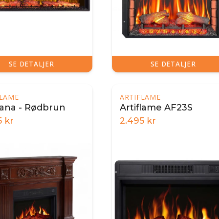
SE DETALJER
SE DETALJER
FLAME
ARTIFLAME
ana - Rødbrun
Artiflame AF23S
5
kr
2.495
kr