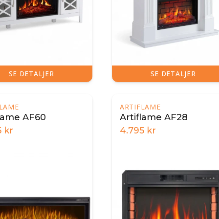
SE DETALJER
SE DETALJER
FLAME
ARTIFLAME
flame AF60
Artiflame AF28
5
kr
4.795
kr