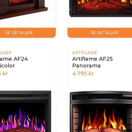
SE DETALJER
SE DETALJER
FLAME
ARTIFLAME
flame AF24
Artiflame AF25
icolor
Panorama
5
kr
4.795
kr