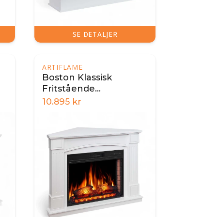
SE DETALJER
ARTIFLAME
Boston Klassisk
Fritstående
Hjørneelpejs - Hvid
10.895
kr