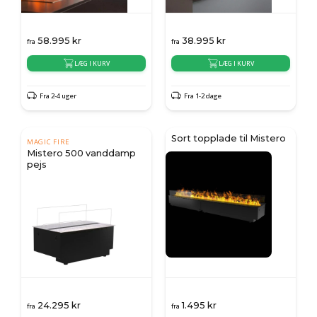
58.995
kr
38.995
kr
fra
fra
LÆG I KURV
LÆG I KURV
Fra 2-4 uger
Fra 1-2 dage
Sort topplade til Mistero
MAGIC FIRE
Mistero 500 vanddamp
pejs
24.295
kr
1.495
kr
fra
fra