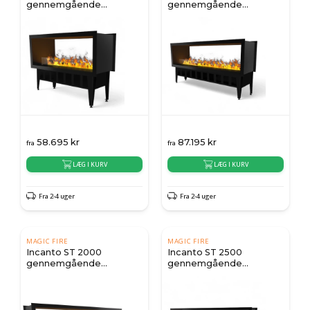
gennemgående
gennemgående
hybridpejs
hybridpejs
58.695
kr
87.195
kr
fra
fra
LÆG I KURV
LÆG I KURV
Fra 2-4 uger
Fra 2-4 uger
MAGIC FIRE
MAGIC FIRE
Incanto ST 2000
Incanto ST 2500
gennemgående
gennemgående
hybridpejs
hybridpejs