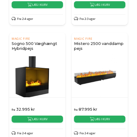
LÆG I KURV
LÆG I KURV
Fra 2-4 uger
Fra 2-3 uger
MAGIC FIRE
MAGIC FIRE
Sogno 500 Væghængt
Mistero 2500 vanddamp
Hybridpejs
pejs
32.995
kr
87.995
kr
fra
fra
LÆG I KURV
LÆG I KURV
Fra 2-4 uger
Fra 2-4 uger