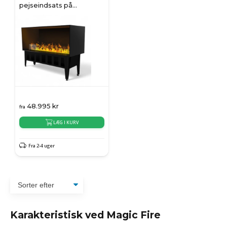
pejseindsats på
vanddamp
48.995
kr
fra
LÆG I KURV
Fra 2-4 uger
Karakteristisk ved Magic Fire