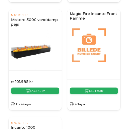
Magic-Fire Incanto Front
MAGIC FIRE
Ramme
Mistero 3000 vanddamp
pejs
101.995
kr
fra
LÆG I KURV
LÆG I KURV
Fra 2-4 uger
2-3 uger
MAGIC FIRE
Incanto 1000