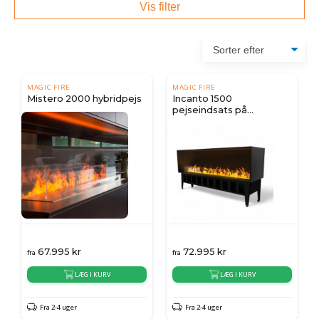
Vis filter
MAGIC FIRE
MAGIC FIRE
Mistero 2000 hybridpejs
Incanto 1500
pejseindsats på
vanddamp
67.995
kr
72.995
kr
fra
fra
LÆG I KURV
LÆG I KURV
Fra 2-4 uger
Fra 2-4 uger