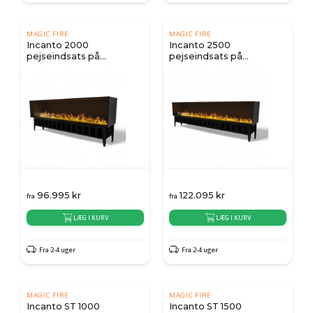
MAGIC FIRE
MAGIC FIRE
Incanto 2000
Incanto 2500
pejseindsats på
pejseindsats på
vanddamp
vanddamp
96.995
kr
122.095
kr
fra
fra
LÆG I KURV
LÆG I KURV
Fra 2-4 uger
Fra 2-4 uger
MAGIC FIRE
MAGIC FIRE
Incanto ST 1000
Incanto ST 1500