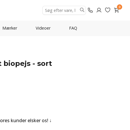
0
Mærker
Videoer
FAQ
iopejs - sort
Vores kunder elsker os!