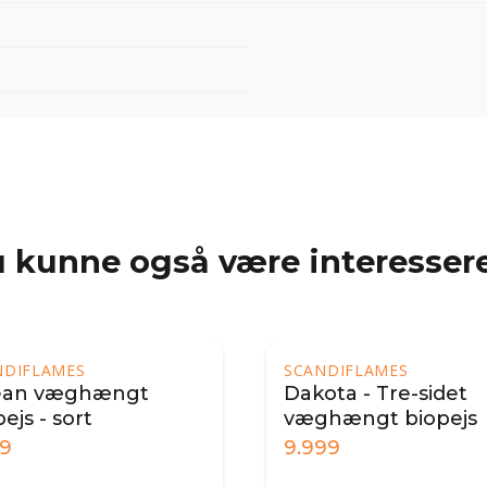
 kunne også være interessere
NDIFLAMES
SCANDIFLAMES
ota - Tre-sidet
Dakota - Tre-sidet
hængt biopejs
væghængt biopejs
cm - sort
99
9.999