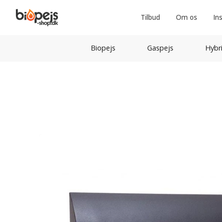
Tilbud
Om os
In
Biopejs
Gaspejs
Hybr