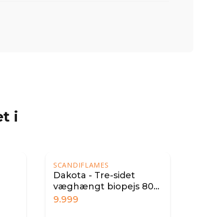
t i
 80
2.499
1.29