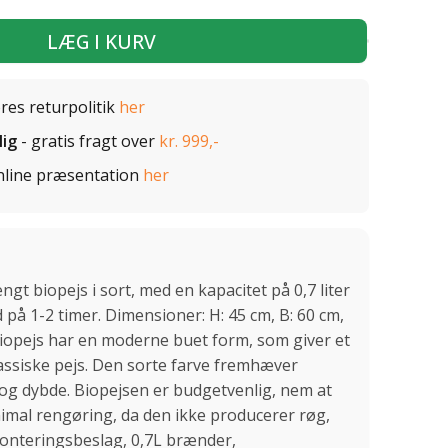
LÆG I KURV
ores returpolitik
her
lig
- gratis fragt over
kr. 999,-
nline præsentation
her
 biopejs i sort, med en kapacitet på 0,7 liter
på 1-2 timer. Dimensioner: H: 45 cm, B: 60 cm,
biopejs har en moderne buet form, som giver et
klassiske pejs. Den sorte farve fremhæver
g dybde. Biopejsen er budgetvenlig, nem at
imal rengøring, da den ikke producerer røg,
monteringsbeslag, 0,7L brænder,