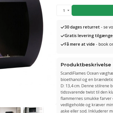
1
30 dages returret
- se v
Gratis levering tilgænge
Få mere at vide
- book o
Produktbeskrivelse
ScandiFlames Ocean væghængt
bioethanol og en brændetid 
D: 13,4 cm. Denne stilrene 
tidssvarende twist til den 
flammernes smukke farver o
vedligeholde og kræver min
aske eller sod. Inkluderer 