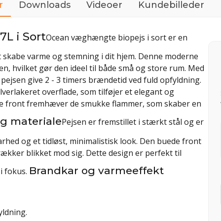
r
Downloads
Videoer
Kundebilleder
L i Sort
Ocean væghængte biopejs i sort er en
r at skabe varme og stemning i dit hjem. Denne moderne
en, hvilket gør den ideel til både små og store rum. Med
n pejsen give 2 - 3 timers brændetid ved fuld opfyldning.
verlakeret overflade, som tilføjer et elegant og
ede front fremhæver de smukke flammer, som skaber en
g materiale
Pejsen er fremstillet i stærkt stål og er
arhed og et tidløst, minimalistisk look. Den buede front
ækker blikket mod sig. Dette design er perfekt til
Brandkar og varmeeffekt
i fokus.
yldning.