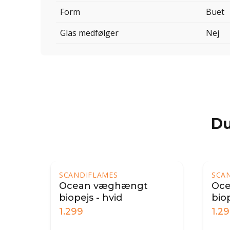
Form
Buet
Glas medfølger
Nej
Du
SCANDIFLAMES
SCA
Ocean væghængt
Dak
biopejs - sort
væg
1.299
9.9