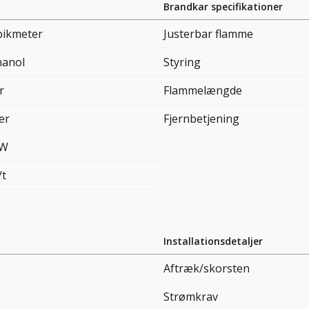
Brandkar specifikationer
bikmeter
Justerbar flamme
hanol
Styring
r
Flammelængde
ter
Fjernbetjening
kW
/t
Installationsdetaljer
Aftræk/skorsten
Strømkrav