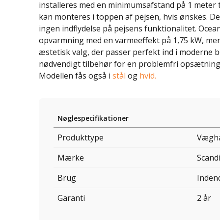
installeres med en minimumsafstand på 1 meter t
kan monteres i toppen af pejsen, hvis ønskes. De
ingen indflydelse på pejsens funktionalitet. Ocean
opvarmning med en varmeeffekt på 1,75 kW, men d
æstetisk valg, der passer perfekt ind i moderne b
nødvendigt tilbehør for en problemfri opsætning
Modellen fås også i
stål
og
hvid.
Nøglespecifikationer
Produkttype
Væghæ
Mærke
Scand
Brug
Inden
Garanti
2 år