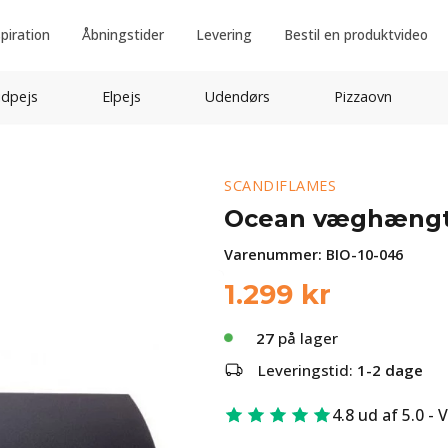
spiration
Åbningstider
Levering
Bestil en produktvideo
idpejs
Elpejs
Udendørs
Pizzaovn
SCANDIFLAMES
Ocean væghængt b
Varenummer:
BIO-10-046
1.299
kr
27
på lager
Leveringstid:
1-2 dage
4.8 ud af 5.0 - 