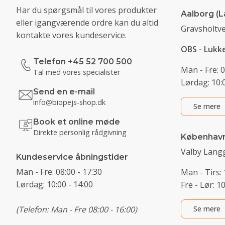
Har du spørgsmål til vores produkter
Aalborg (L
eller igangværende ordre kan du altid
Gravsholtve
kontakte vores kundeservice.
OBS - Lukk
Telefon +45 52 700 500
Man - Fre: 0
Tal med vores specialister
Lørdag: 10:0
Send en e-mail
info@biopejs-shop.dk
Se mere
Book et online møde
Direkte personlig rådgivning
Københav
Valby Langg
Kundeservice åbningstider
Man - Fre: 08:00 - 17:30
Man - Tirs: 
Lørdag: 10:00 - 14:00
Fre - Lør: 1
(Telefon: Man - Fre 08:00 - 16:00)
Se mere