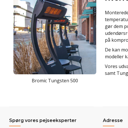
Monterede 
temperatur
gør dem po
udendørsru
på komprom
De kan mon
modeller k
Vores udva
samt Tung
Bromic Tungsten 500
Spørg vores pejseeksperter
Adresse