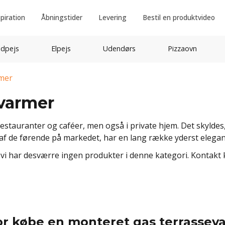
spiration
Åbningstider
Levering
Bestil en produktvideo
idpejs
Elpejs
Udendørs
Pizzaovn
mer
varmer
estauranter og caféer, men også i private hjem. Det skyldes
 af de førende på markedet, har en lang række yderst elegan
 vi har desværre ingen produkter i denne kategori. Kontakt 
or købe en monteret gas terrassev