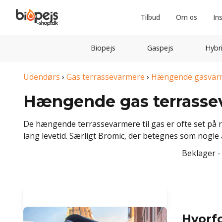
Tilbud
Om os
In
Biopejs
Gaspejs
Hybr
Udendørs
›
Gas terrassevarmere
›
Hængende gasvar
Hængende gas terrasse
De hængende terrassevarmere til gas er ofte set på r
lang levetid. Særligt Bromic, der betegnes som nogle
Beklager -
Hvorf