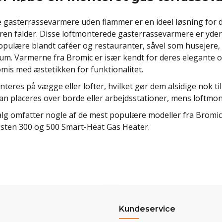
gasterrassevarmere uden flammer er en ideel løsning for dem
en falder. Disse loftmonterede gasterrassevarmere er yders
pulære blandt caféer og restauranter, såvel som husejere,
m. Varmerne fra Bromic er især kendt for deres elegante og s
is med æstetikken for funktionalitet.
teres på vægge eller lofter, hvilket gør dem alsidige nok
an placeres over borde eller arbejdsstationer, mens loftmon
lg omfatter nogle af de mest populære modeller fra Bromi
sten 300 og 500 Smart-Heat Gas Heater.
Kundeservice