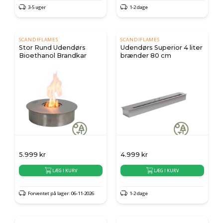
3-5 uger
1-2 dage
SCANDIFLAMES
SCANDIFLAMES
Stor Rund Udendørs
Udendørs Superior 4 liter
Bioethanol Brandkar
brænder 80 cm
5.999
kr
4.999
kr
LÆG I KURV
LÆG I KURV
Forventet på lager: 06-11-2026
1-2 dage