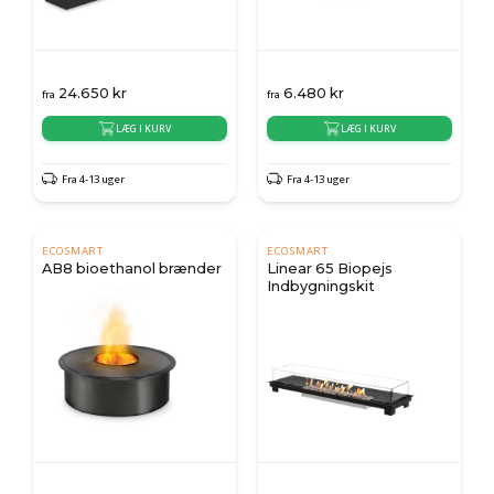
24.650
kr
6.480
kr
fra
fra
LÆG I KURV
LÆG I KURV
Fra 4-13 uger
Fra 4-13 uger
ECOSMART
ECOSMART
AB8 bioethanol brænder
Linear 65 Biopejs
Indbygningskit