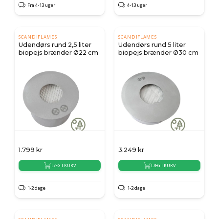
Fra 4-13 uger
4-13 uger
SCANDIFLAMES
SCANDIFLAMES
Udendørs rund 2,5 liter
Udendørs rund 5 liter
biopejs brænder Ø22 cm
biopejs brænder Ø30 cm
1.799
kr
3.249
kr
LÆG I KURV
LÆG I KURV
1-2 dage
1-2 dage