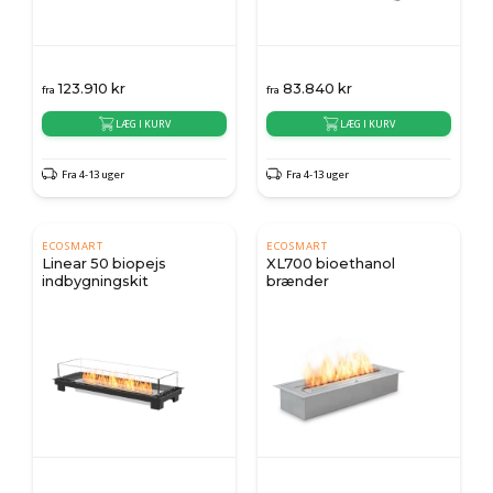
123.910
kr
83.840
kr
fra
fra
LÆG I KURV
LÆG I KURV
Fra 4-13 uger
Fra 4-13 uger
ECOSMART
ECOSMART
Linear 50 biopejs
XL700 bioethanol
indbygningskit
brænder