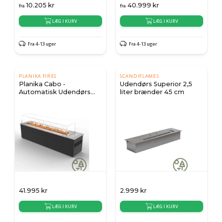
10.205
kr
40.999
kr
fra
fra
LÆG I KURV
LÆG I KURV
Fra 4-13 uger
Fra 4-13 uger
PLANIKA FIRES
SCANDIFLAMES
Planika Cabo -
Udendørs Superior 2,5
Automatisk Udendørs
liter brænder 45 cm
Brandkar
41.995
kr
2.999
kr
LÆG I KURV
LÆG I KURV