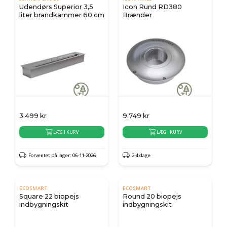
Udendørs Superior 3,5
Icon Rund RD380
liter brandkammer 60 cm
Brænder
3.499
kr
9.749
kr
LÆG I KURV
LÆG I KURV
Forventet på lager: 06-11-2026
2-4 dage
ECOSMART
ECOSMART
Square 22 biopejs
Round 20 biopejs
indbygningskit
indbygningskit