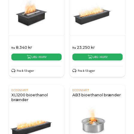
8.340
kr
23.250
kr
fra
fra
LÆG I KURV
LÆG I KURV
Fra 4-13 uger
Fra 4-13 uger
ECOSMART
ECOSMART
XL1200 bioethanol
AB3 bioethanol brænder
brænder