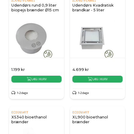
SCANDIFLAMES
SCANDIFLAMES
Udendørs rund 0,9 liter
Udendørs Kvadratisk
biopejs brænder Ø15 cm
brandkar - 5 liter
1.199
kr
4.699
kr
LÆG I KURV
LÆG I KURV
1-2 dage
1-2 dage
ECOSMART
ECOSMART
XS340 bioethanol
XL900 bioethanol
brænder
brænder