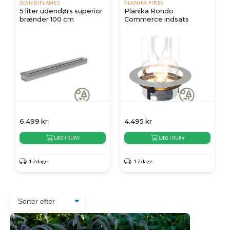
SCANDIFLAMES
PLANIKA FIRES
5 liter udendørs superior
Planika Rondo
brænder 100 cm
Commerce indsats
6.499
kr
4.495
kr
LÆG I KURV
LÆG I KURV
1-2 dage
1-2 dage