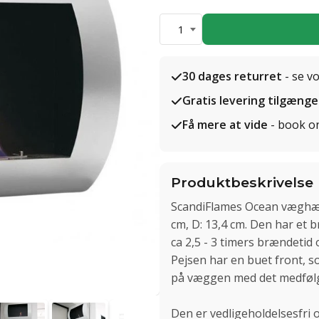
1
30 dages returret
- se v
Gratis levering tilgænge
Få mere at vide
- book o
Produktbeskrivelse
ScandiFlames Ocean væghængt
cm, D: 13,4 cm. Den har et b
ca 2,5 - 3 timers brændetid 
Pejsen har en buet front,
på væggen med det medføl
Den er vedligeholdelsesfri 