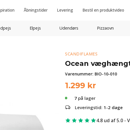
spiration
Åbningstider
Levering
Bestil en produktvideo
idpejs
Elpejs
Udendørs
Pizzaovn
SCANDIFLAMES
Ocean væghængt 
Varenummer:
BIO-10-010
1.299
kr
7
på lager
Leveringstid:
1-2 dage
4.8 ud af 5.0 - 