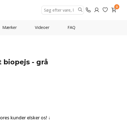
0
Mærker
Videoer
FAQ
biopejs - grå
Vores kunder elsker os!