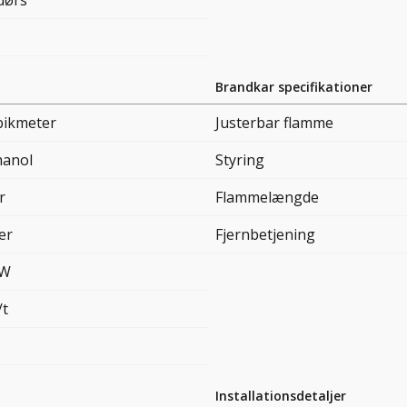
dørs
Brandkar specifikationer
bikmeter
Justerbar flamme
hanol
Styring
r
Flammelængde
ter
Fjernbetjening
kW
/t
Installationsdetaljer