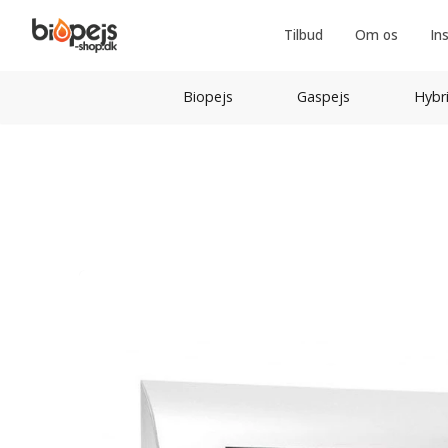
Tilbud
Om os
In
Biopejs
Gaspejs
Hybr