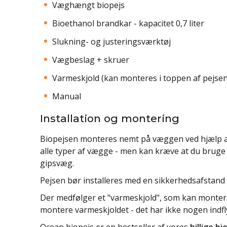
Væghængt biopejs
Bioethanol brandkar - kapacitet 0,7 liter
Slukning- og justeringsværktøj
Vægbeslag + skruer
Varmeskjold (kan monteres i toppen af pejsen
Manual
Installation og montering
Biopejsen monteres nemt på væggen ved hjælp a
alle typer af vægge - men kan kræve at du bruge 
gipsvæg.
Pejsen bør installeres med en sikkerhedsafstand 
Der medfølger et "varmeskjold", som kan montere
montere varmeskjoldet - det har ikke nogen indfl
Ocean biopejs er en bestseller af vores
billige b