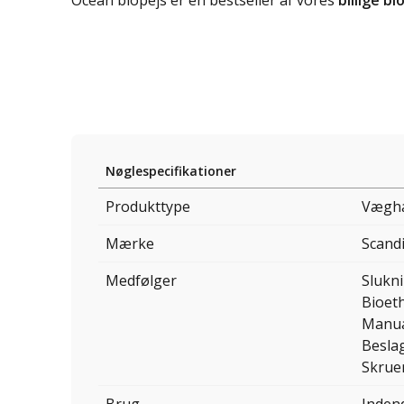
Nøglespecifikationer
Produkttype
Væghæ
Mærke
Scand
Medfølger
Slukn
Bioet
Manu
Besla
Skrue