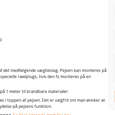
)
f det medfølgende vægbeslag. Pejsen kan monteres på
specielle rawlplugs, hvis den fx monteres på en
på 1 meter til brandbare materialer.
s i toppen af pejsen. Det er valgfrit om man ønsker at
ydelse på pejsens funktion.
iopejse
.
Se flere lignende modeller her.