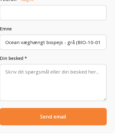
Emne
Din besked *
Send email