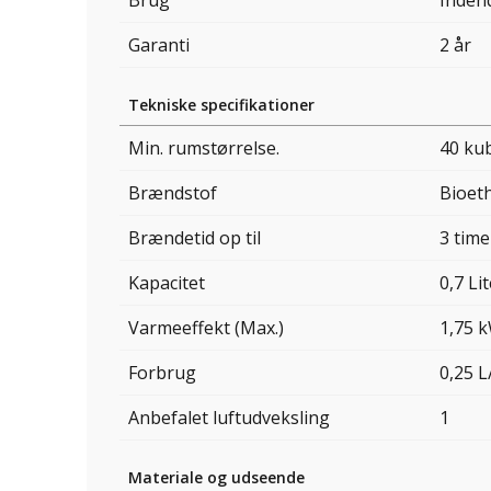
Brug
Inden
Garanti
2 år
Tekniske specifikationer
Min. rumstørrelse.
40 ku
Brændstof
Bioet
Brændetid op til
3 time
Kapacitet
0,7 Li
Varmeeffekt (Max.)
1,75 
Forbrug
0,25 L
Anbefalet luftudveksling
1
Materiale og udseende