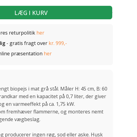
LÆG I KURV
ores returpolitik
her
lig
- gratis fragt over
kr. 999,-
nline præsentation
her
 biopejs i mat grå stål. Måler H: 45 cm, B: 60
randkar med en kapacitet på 0,7 liter, der giver
og en varmeeffekt på ca. 1,75 kW.
 som fremhæver flammerne, og monteres nemt
gende vægbeslag.
og producerer ingen røg, sod eller aske. Husk