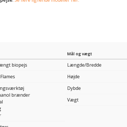
Mål og vægt
ngt biopejs
Længde/Bredde
iFlames
Højde
ingsværktøj
Dybde
hanol brænder
Vægt
al
g
r