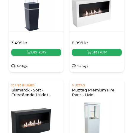
3.499
kr
8.999
kr
LÆG I KURV
LÆG I KURV
1-2 dage
1-2 dage
SCANDIFLAMES
MUZTAG
Bismarck - Sort -
Muztag Premium Fire
Fritstående 1-sidet
Paris - Hvid
biopejs