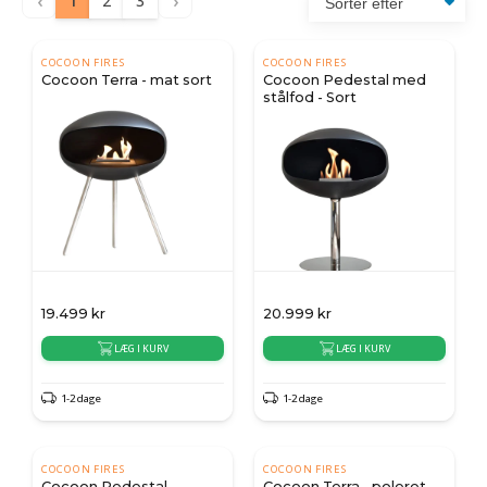
‹
›
1
2
3
COCOON FIRES
COCOON FIRES
Cocoon Terra - mat sort
Cocoon Pedestal med
stålfod - Sort
19.499
kr
20.999
kr
LÆG I KURV
LÆG I KURV
1-2 dage
1-2 dage
COCOON FIRES
COCOON FIRES
Cocoon Pedestal -
Cocoon Terra - poleret