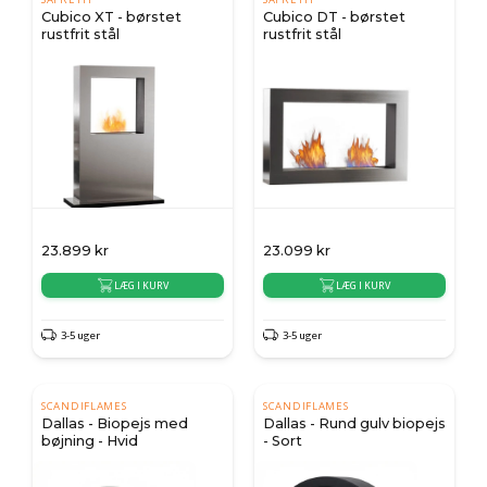
Cubico XT - børstet
Cubico DT - børstet
rustfrit stål
rustfrit stål
23.899
kr
23.099
kr
LÆG I KURV
LÆG I KURV
3-5 uger
3-5 uger
SCANDIFLAMES
SCANDIFLAMES
Dallas - Biopejs med
Dallas - Rund gulv biopejs
bøjning - Hvid
- Sort