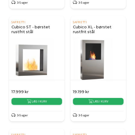
3-5 uger
3-5 uger
SAFRETTI
SAFRETTI
Cubico ST - børstet
Cubico XL - børstet
rustfrit stål
rustfrit stål
17.999
kr
19.199
kr
LÆG I KURV
LÆG I KURV
3-5 uger
3-5 uger
SAFRETTI
SAFRETTI