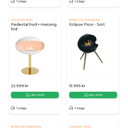
1-2 dage
1-2 dage
COCOON FIRES
NORDLYS DENMARK
Pedestal hvid + messing
Eclipse Floor - Sort
fod
22.999
kr
15.995
kr
LÆG I KURV
LÆG I KURV
1-2 dage
1-2 dage
NORDLYS DENMARK
PLANIKA FIRES