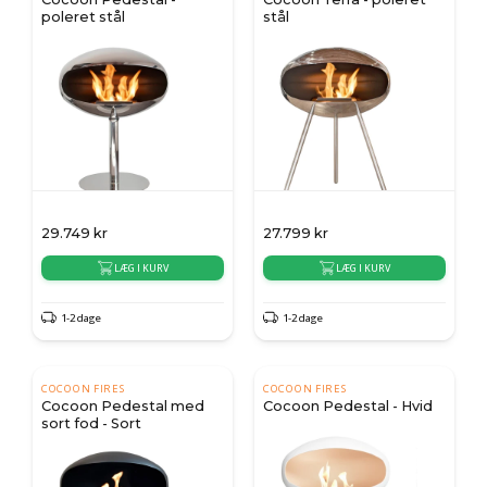
poleret stål
stål
29.749
kr
27.799
kr
LÆG I KURV
LÆG I KURV
1-2 dage
1-2 dage
COCOON FIRES
COCOON FIRES
Cocoon Pedestal med
Cocoon Pedestal - Hvid
sort fod - Sort