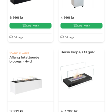
8.999
kr
4.999
kr
LÆG I KURV
LÆG I KURV
1-2 dage
1-2 dage
Berlin Biopejs til gulv
SCANDIFLAMES
Aflang fritstående
biopejs - Hvid
9.999
kr
3.700
kr
fra