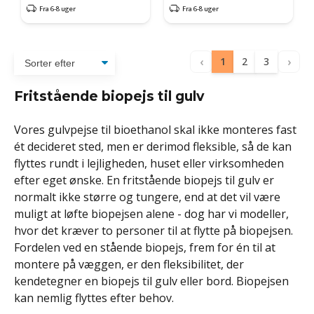
Fra 6-8 uger
Fra 6-8 uger
‹
›
1
2
3
Fritstående biopejs til gulv
Vores gulvpejse til bioethanol skal ikke monteres fast
ét decideret sted, men er derimod fleksible, så de kan
flyttes rundt i lejligheden, huset eller virksomheden
efter eget ønske. En fritstående biopejs til gulv er
normalt ikke større og tungere, end at det vil være
muligt at løfte biopejsen alene - dog har vi modeller,
hvor det kræver to personer til at flytte på biopejsen.
Fordelen ved en stående biopejs, frem for én til at
montere på væggen, er den fleksibilitet, der
kendetegner en biopejs til gulv eller bord. Biopejsen
kan nemlig flyttes efter behov.