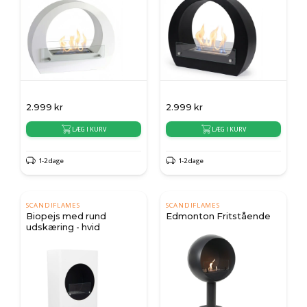
2.999
kr
2.999
kr
LÆG I KURV
LÆG I KURV
1-2 dage
1-2 dage
SCANDIFLAMES
SCANDIFLAMES
Biopejs med rund
Edmonton Fritstående
udskæring - hvid