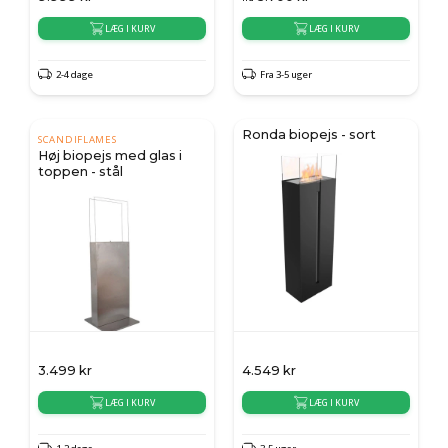
LÆG I KURV
LÆG I KURV
2-4 dage
Fra 3-5 uger
Ronda biopejs - sort
SCANDIFLAMES
Høj biopejs med glas i
toppen - stål
3.499
kr
4.549
kr
LÆG I KURV
LÆG I KURV