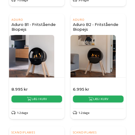
1-2 dage
3-5 uger
ADURO
ADURO
Aduro B1 - Fritstående
Aduro B2 - Fritstående
Biopejs
Biopejs
8.995
kr
6.995
kr
LÆG I KURV
LÆG I KURV
1-2 dage
1-2 dage
SCANDIFLAMES
SCANDIFLAMES