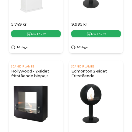
5.749
kr
9.995
kr
LÆG I KURV
LÆG I KURV
1-2 dage
1-2 dage
SCANDIFLAMES
SCANDIFLAMES
Hollywood - 2-sidet
Edmonton 2-sidet
fritstående biopejs
Fritstående