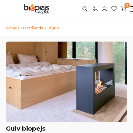
0
›
›
Biopejs
Fritstående
Til gulv
Gulv biopejs