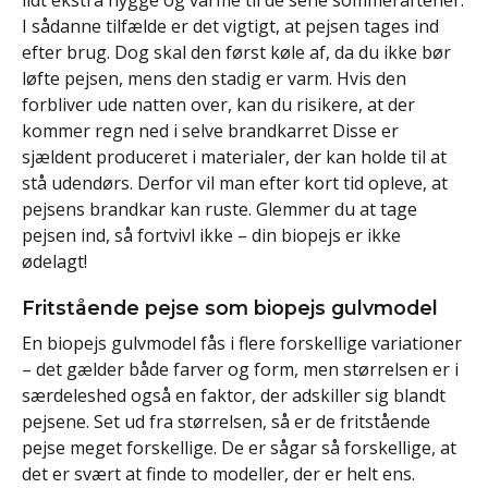
lidt ekstra hygge og varme til de sene sommeraftener.
I sådanne tilfælde er det vigtigt, at pejsen tages ind
efter brug. Dog skal den først køle af, da du ikke bør
løfte pejsen, mens den stadig er varm. Hvis den
forbliver ude natten over, kan du risikere, at der
kommer regn ned i selve brandkarret Disse er
sjældent produceret i materialer, der kan holde til at
stå udendørs. Derfor vil man efter kort tid opleve, at
pejsens brandkar kan ruste. Glemmer du at tage
pejsen ind, så fortvivl ikke – din biopejs er ikke
ødelagt!
Fritstående pejse som biopejs gulvmodel
En biopejs gulvmodel fås i flere forskellige variationer
– det gælder både farver og form, men størrelsen er i
særdeleshed også en faktor, der adskiller sig blandt
pejsene. Set ud fra størrelsen, så er de fritstående
pejse meget forskellige. De er sågar så forskellige, at
det er svært at finde to modeller, der er helt ens.