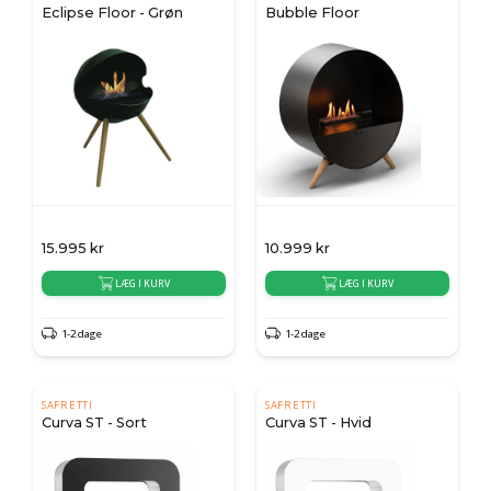
Eclipse Floor - Grøn
Bubble Floor
15.995
kr
10.999
kr
LÆG I KURV
LÆG I KURV
1-2 dage
1-2 dage
SAFRETTI
SAFRETTI
Curva ST - Sort
Curva ST - Hvid