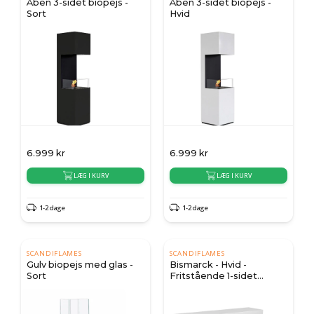
Åben 3-sidet biopejs -
Åben 3-sidet biopejs -
Sort
Hvid
6.999
kr
6.999
kr
LÆG I KURV
LÆG I KURV
1-2 dage
1-2 dage
SCANDIFLAMES
SCANDIFLAMES
Gulv biopejs med glas -
Bismarck - Hvid -
Sort
Fritstående 1-sidet
biopejs