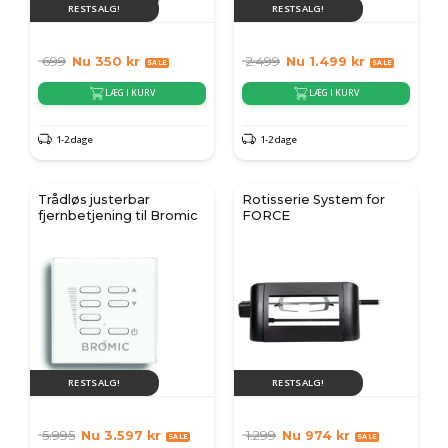
RESTSALG!
RESTSALG!
699
Nu
350
kr
2.499
Nu
1.499
kr
LÆG I KURV
LÆG I KURV
1-2 dage
1-2 dage
Trådløs justerbar
Rotisserie System for
fjernbetjening til Bromic
FORCE
RESTSALG!
RESTSALG!
5.995
Nu
3.597
kr
1.299
Nu
974
kr