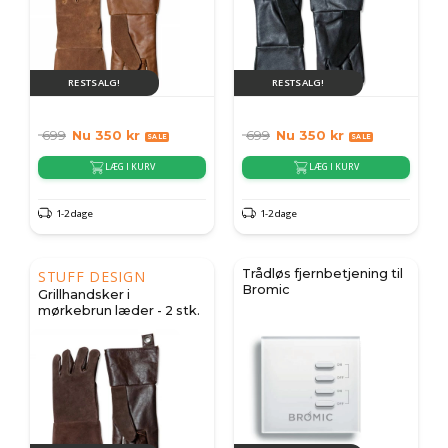
RESTSALG!
RESTSALG!
699
Nu
350
kr
699
Nu
350
kr
LÆG I KURV
LÆG I KURV
1-2 dage
1-2 dage
Trådløs fjernbetjening til
STUFF DESIGN
Bromic
Grillhandsker i
mørkebrun læder - 2 stk.