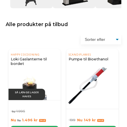
Alle produkter på tilbud
HAPPY COCOONING
SCANDIFLAMES
Loki Gaslanterne til
Pumpe til Bioethanol
bordet
SÅ LÆNGE LAGER
HAVES
1.995
fra
Nu
1.496
kr
199
Nu
149
kr
fra