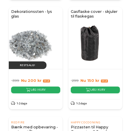
Dekorationssten - lys
Gasflaske cover - skjuler
glas
til flaskegas
RESTSALG!
399
Nu
200
kr
299
Nu
150
kr
LÆG I KURV
LÆG I KURV
1-2 dage
1-2 dage
REDFIRE
HAPPY COCOONING
Bænk med opbevaring -
Pizzasten til Happy