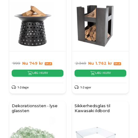
999
Nu
749
kr
2.349
Nu
1.762
kr
LÆG I KURV
LÆG I KURV
1-2 dage
1-2 uger
Dekorationssten - lyse
Sikkerhedsglas til
glassten
Kawasaki ildbord