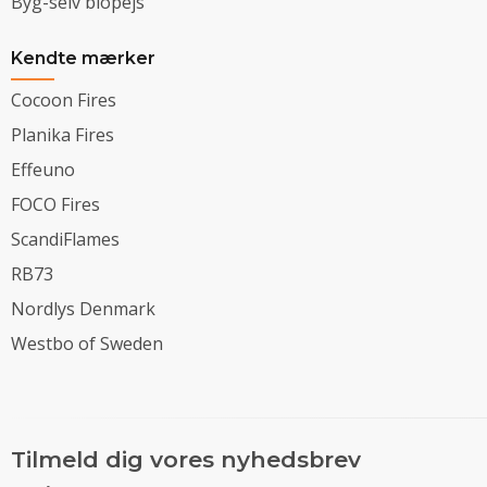
Byg-selv biopejs
Kendte mærker
Cocoon Fires
Planika Fires
Effeuno
FOCO Fires
ScandiFlames
RB73
Nordlys Denmark
Westbo of Sweden
Tilmeld dig vores nyhedsbrev