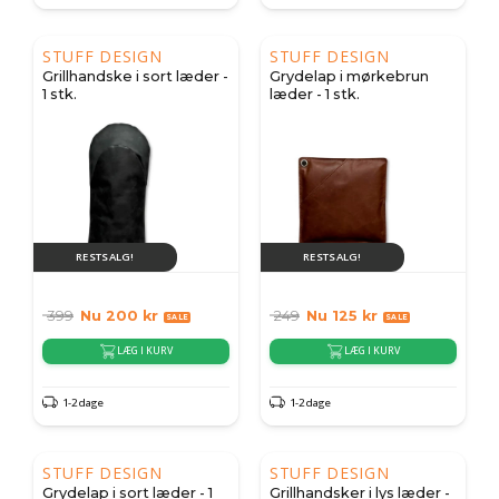
STUFF DESIGN
STUFF DESIGN
Grillhandske i sort læder -
Grydelap i mørkebrun
1 stk.
læder - 1 stk.
RESTSALG!
RESTSALG!
399
Nu
200
kr
249
Nu
125
kr
LÆG I KURV
LÆG I KURV
1-2 dage
1-2 dage
STUFF DESIGN
STUFF DESIGN
Grydelap i sort læder - 1
Grillhandsker i lys læder -