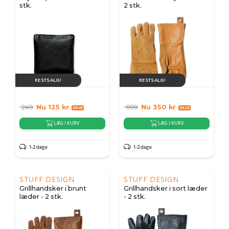
stk.
2 stk.
RESTSALG!
RESTSALG!
249
Nu
125
kr
699
Nu
350
kr
LÆG I KURV
LÆG I KURV
1-2 dage
1-2 dage
STUFF DESIGN
STUFF DESIGN
Grillhandsker i brunt
Grillhandsker i sort læder
læder - 2 stk.
- 2 stk.