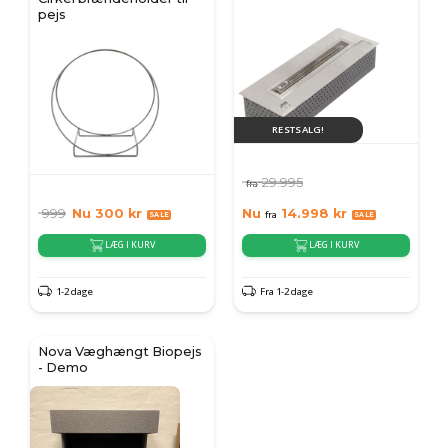
pejs
RESTSALG!
29.995
fra
999
Nu
300
kr
Nu
14.998
kr
fra
LÆG I KURV
LÆG I KURV
1-2 dage
Fra 1-2 dage
Nova Væghængt Biopejs
- Demo