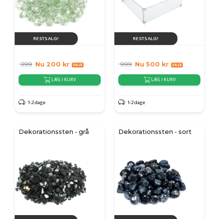
RESTSALG!
RESTSALG!
399
Nu
200
kr
999
Nu
500
kr
LÆG I KURV
LÆG I KURV
1-2 dage
1-2 dage
Dekorationssten - grå
Dekorationssten - sort