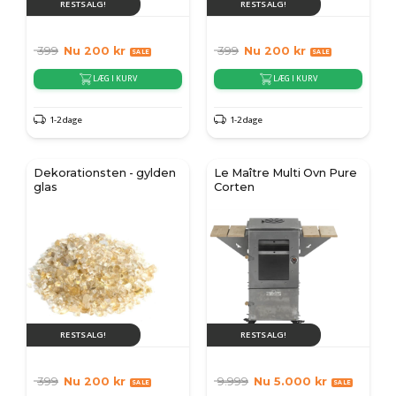
RESTSALG!
RESTSALG!
399
Nu
200
kr
399
Nu
200
kr
LÆG I KURV
LÆG I KURV
1-2 dage
1-2 dage
Dekorationsten - gylden
Le Maître Multi Ovn Pure
glas
Corten
RESTSALG!
RESTSALG!
399
Nu
200
kr
9.999
Nu
5.000
kr