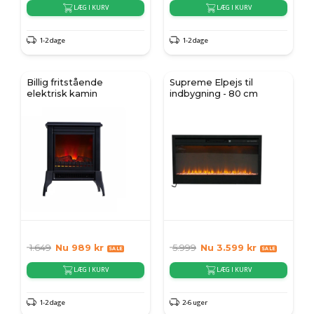
LÆG I KURV
LÆG I KURV
1-2 dage
1-2 dage
Billig fritstående
Supreme Elpejs til
elektrisk kamin
indbygning - 80 cm
1.649
Nu
989
kr
5.999
Nu
3.599
kr
LÆG I KURV
LÆG I KURV
1-2 dage
2-6 uger