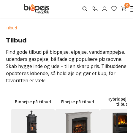
0
Tilbud
Tilbud
Find gode tilbud på biopejse, elpejse, vanddamppejse,
udendørs gaspejse, bålfade og populære pizzaovne.
Skab hygge inde og ude – til en skarp pris. Tilbuddene
opdateres løbende, så hold øje og gør et kup, før
favoritten er væk!
Hybridpejse 
Biopejse på tilbud
Elpejse på tilbud
tilbud