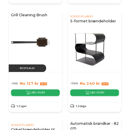
Grill Cleaning Brush
SCANDIFLAMES
S-formet brændeholder
RESTSALG!
169
Nu
127
kr
799
Nu
240
kr
LÆG I KURV
LÆG I KURV
1-2 uger
1-2 dage
Automatisk brandkar - 82
SCANDIFLAMES
cm
Cirkel brændeholder til