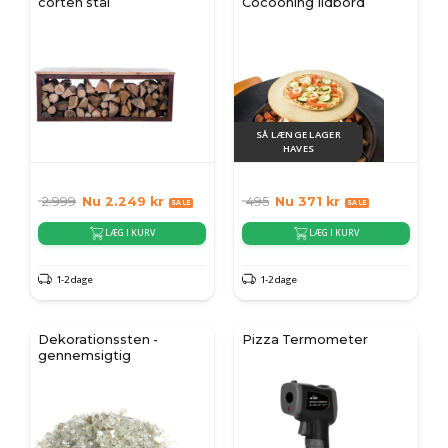
corten stål
Cocooning Ildbord
SÅ LÆNGE LAGER
HAVES
2.999
Nu
2.249
kr
495
Nu
371
kr
LÆG I KURV
LÆG I KURV
1-2 dage
1-2 dage
Dekorationssten -
Pizza Termometer
gennemsigtig