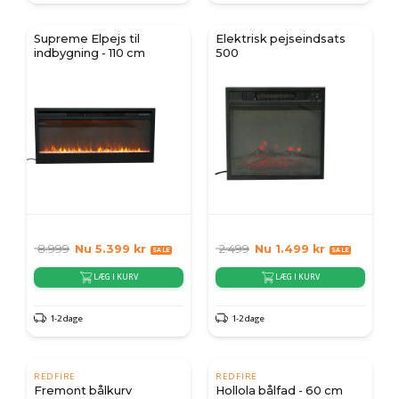
Supreme Elpejs til
Elektrisk pejseindsats
indbygning - 110 cm
500
8.999
Nu
5.399
kr
2.499
Nu
1.499
kr
LÆG I KURV
LÆG I KURV
1-2 dage
1-2 dage
REDFIRE
REDFIRE
Fremont bålkurv
Hollola bålfad - 60 cm