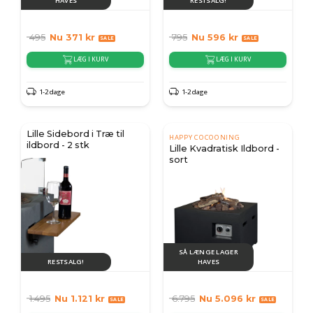
HAVES
RESTSALG!
495
Nu
371
kr
795
Nu
596
kr
LÆG I KURV
LÆG I KURV
1-2 dage
1-2 dage
Lille Sidebord i Træ til
HAPPY COCOONING
ildbord - 2 stk
Lille Kvadratisk Ildbord -
sort
SÅ LÆNGE LAGER
RESTSALG!
HAVES
1.495
Nu
1.121
kr
6.795
Nu
5.096
kr