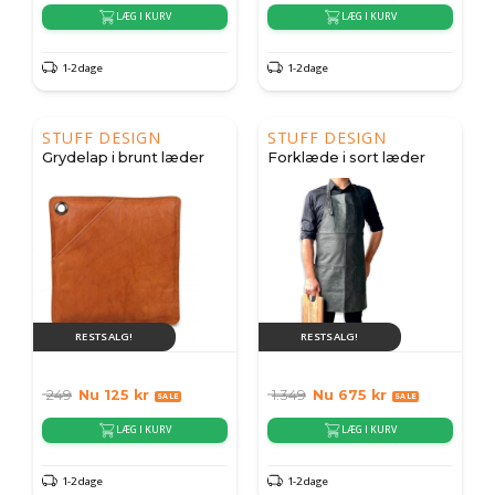
LÆG I KURV
LÆG I KURV
1-2 dage
1-2 dage
STUFF DESIGN
STUFF DESIGN
Grydelap i brunt læder
Forklæde i sort læder
RESTSALG!
RESTSALG!
249
Nu
125
kr
1.349
Nu
675
kr
LÆG I KURV
LÆG I KURV
1-2 dage
1-2 dage