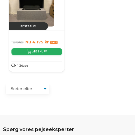
RESTSALG!
8.649
Nu
4.175
kr
LÆG I KURV
1-2 dage
Spørg vores pejseeksperter