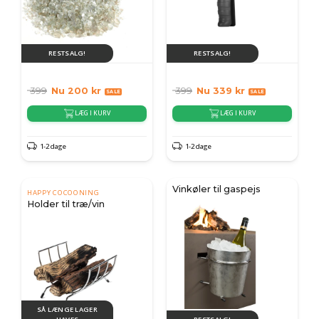
RESTSALG!
RESTSALG!
399
Nu
200
kr
399
Nu
339
kr
LÆG I KURV
LÆG I KURV
1-2 dage
1-2 dage
Vinkøler til gaspejs
HAPPY COCOONING
Holder til træ/vin
SÅ LÆNGE LAGER