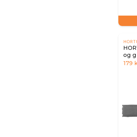
HORT
HORT
og g
179
k