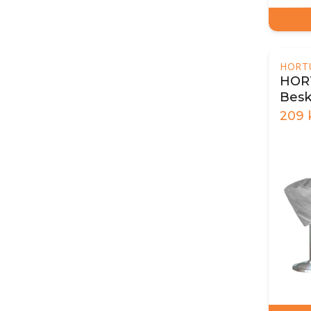
HORT
HOR
Besk
bord
209