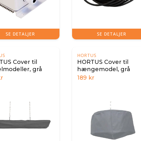
SE DETALJER
SE DETALJER
US
HORTUS
US Cover til
HORTUS Cover til
lmodeller, grå
hængemodel, grå
r
189
kr