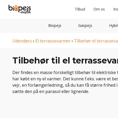
Tilbud
Om os
In
Biopejs
Gaspejs
Hybr
Udendørs
›
El terrassevarmer
›
Tilbehør el terrassev
Tilbehør til el terrassev
Der findes en masse forskelligt tilbehør til elektris
har købt en ny el varmer. Det kunne f.eks. være et b
vejr, en forlængerledning, så du kan få større frihed i
sætte den på en parasol eller lignende.