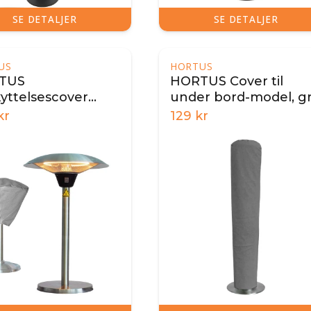
SE DETALJER
SE DETALJER
US
HORTUS
TUS
HORTUS Cover til
yttelsescover
under bord-model, g
 terrassevarmer
kr
129
kr