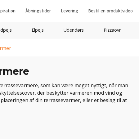
spiration
Åbningstider
Levering
Bestil en produktvideo
idpejs
Elpejs
Udendørs
Pizzaovn
armer
armere
ke terrassevarmere, som kan være meget nyttigt, når man
eskyttelsescover, der beskytter varmeren mod vind og
 placeringen af din terrassevarmer, eller et beslag til at