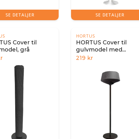
SE DETALJER
SE DETALJER
US
HORTUS
US Cover til
HORTUS Cover til
model, grå
gulvmodel med
skærm
r
219
kr