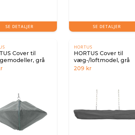
SE DETALJER
SE DETALJER
US
HORTUS
US Cover til
HORTUS Cover til
emodeller, grå
væg-/loftmodel, grå
r
209
kr