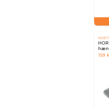
HORT
HORT
hæng
159
k