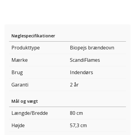
Nøglespecifikationer
Produkttype
Biopejs brændeovn
Mærke
ScandiFlames
Brug
Indendørs
Garanti
2 år
Mål og vægt
Længde/Bredde
80 cm
Højde
57,3 cm