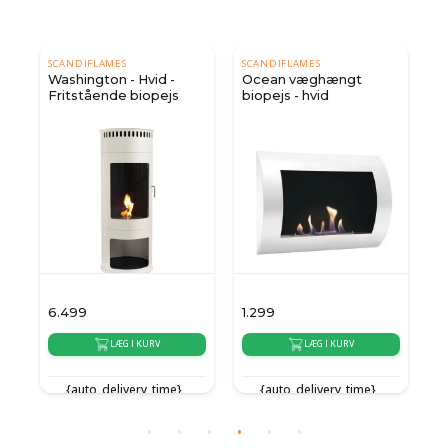
SCANDIFLAMES
SCANDIFLAMES
Washington - Hvid -
Ocean væghængt
Fritstående biopejs
biopejs - hvid
6.499
1.299
1
LÆG I KURV
LÆG I KURV
{auto_delivery_time}
{auto_delivery_time}