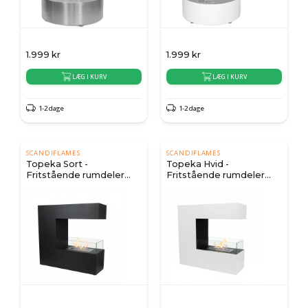
1.999
kr
1.999
kr
LÆG I KURV
LÆG I KURV
1-2 dage
1-2 dage
SCANDIFLAMES
SCANDIFLAMES
Topeka Sort -
Topeka Hvid -
Fritstående rumdeler
Fritstående rumdeler
biopejs
biopejs