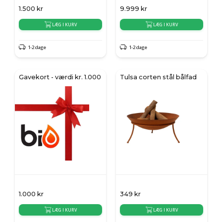
1.500
kr
9.999
kr
LÆG I KURV
LÆG I KURV
1-2 dage
1-2 dage
Gavekort - værdi kr. 1.000
Tulsa corten stål bålfad
1.000
kr
349
kr
LÆG I KURV
LÆG I KURV