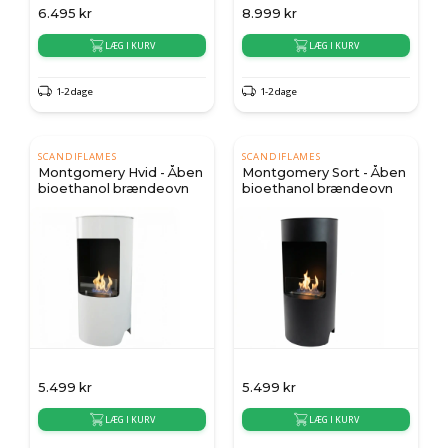
6.495
kr
8.999
kr
LÆG I KURV
LÆG I KURV
1-2 dage
1-2 dage
SCANDIFLAMES
SCANDIFLAMES
Montgomery Hvid - Åben
Montgomery Sort - Åben
bioethanol brændeovn
bioethanol brændeovn
5.499
kr
5.499
kr
LÆG I KURV
LÆG I KURV