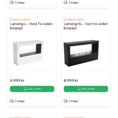
1-2 dage
1-2 dage
SCANDIFLAMES
SCANDIFLAMES
Lansing L - Hvid To-sidet
Lansing XL - Sort to-sidet
biopejs
biopejs
6.999
kr
8.999
kr
LÆG I KURV
LÆG I KURV
1-2 dage
1-2 dage