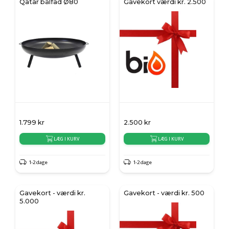
Qatar bålfad Ø80
Gavekort værdi kr. 2.500
1.799
kr
2.500
kr
LÆG I KURV
LÆG I KURV
1-2 dage
1-2 dage
Gavekort - værdi kr.
Gavekort - værdi kr. 500
5.000