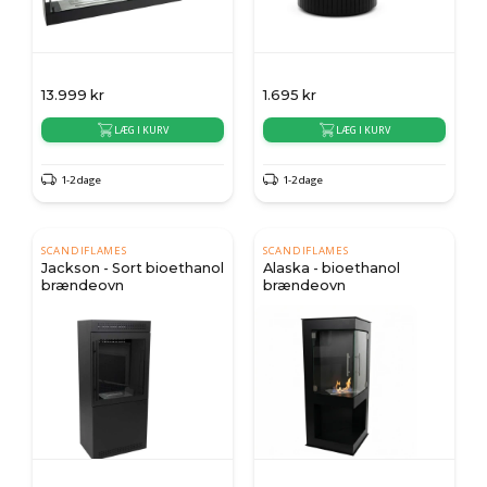
13.999
kr
1.695
kr
LÆG I KURV
LÆG I KURV
1-2 dage
1-2 dage
SCANDIFLAMES
SCANDIFLAMES
Jackson - Sort bioethanol
Alaska - bioethanol
brændeovn
brændeovn