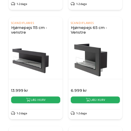
1-2 dage
1-2 dage
SCANDIFLAMES
SCANDIFLAMES
Hjørnepejs 115 cm -
Hjørnepejs 65 cm -
venstre
Venstre
13.999
kr
6.999
kr
LÆG I KURV
LÆG I KURV
1-2 dage
1-2 dage