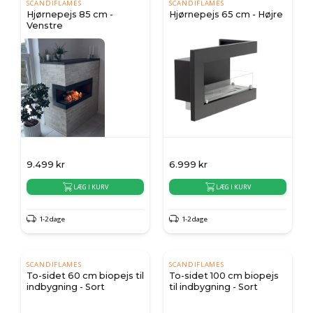
SCANDIFLAMES
SCANDIFLAMES
Hjørnepejs 85 cm -
Hjørnepejs 65 cm - Højre
Venstre
9.499
kr
6.999
kr
LÆG I KURV
LÆG I KURV
1-2 dage
1-2 dage
SCANDIFLAMES
SCANDIFLAMES
To-sidet 60 cm biopejs til
To-sidet 100 cm biopejs
indbygning - Sort
til indbygning - Sort