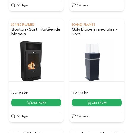
1-2 dage
1-2 dage
SCANDIFLAMES
SCANDIFLAMES
Boston - Sort fritstående
Gulv biopejs med glas -
biopejs
Sort
6.499
kr
3.499
kr
LÆG I KURV
LÆG I KURV
1-2 dage
1-2 dage