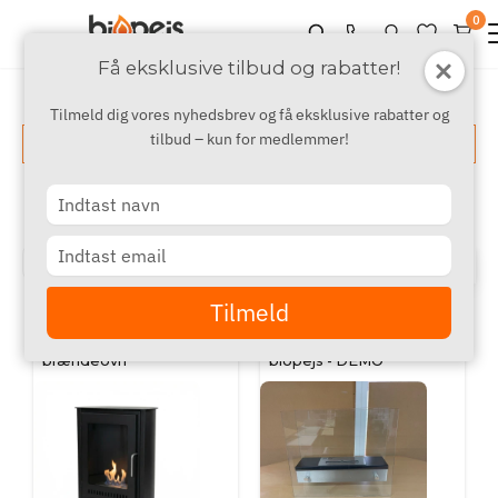
0
Få eksklusive tilbud og rabatter!
Tilmeld dig vores nyhedsbrev og få eksklusive rabatter og
tilbud – kun for medlemmer!
Vis filter
Produkter
Type
your
name
Type
‹
›
1
2
3
your
email
Tilmeld
SCANDIFLAMES
SCANDIFLAMES
Carson - Lille bioethanol
Svævende fritstående
brændeovn
biopejs - DEMO