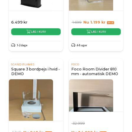
6.499
kr
1.699
Nu
1.199
kr
LÆG I KURV
LÆG I KURV
1-2 dage
4-8 uger
SCANDIFLAMES
FOCO
Square 3 bordpejs i hvid -
Foco Room Divider 810
DEMO
mm - automatisk DEMO
32.999