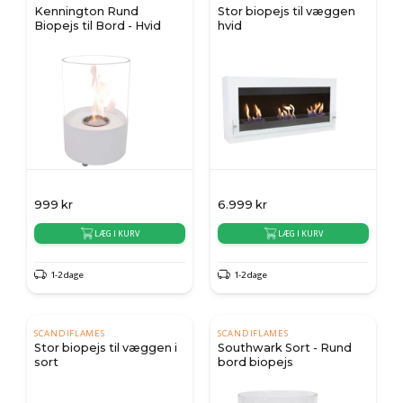
Kennington Rund
Stor biopejs til væggen
Biopejs til Bord - Hvid
hvid
999
kr
6.999
kr
LÆG I KURV
LÆG I KURV
1-2 dage
1-2 dage
SCANDIFLAMES
SCANDIFLAMES
Stor biopejs til væggen i
Southwark Sort - Rund
sort
bord biopejs