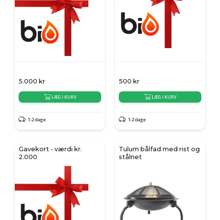
5.000
kr
500
kr
LÆG I KURV
LÆG I KURV
1-2 dage
1-2 dage
Gavekort - værdi kr.
Tulum bålfad med rist og
2.000
stålnet