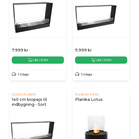
7.999
kr
11.999
kr
LÆG I KURV
LÆG I KURV
1-2 dage
1-2 dage
SCANDIFLAMES
PLANIKA FIRES
140 cm biopejs til
Planika Lotus
indbygning - Sort