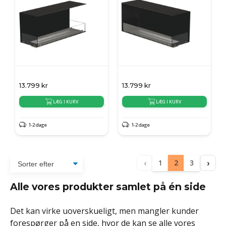
13.799
kr
13.799
kr
LÆG I KURV
LÆG I KURV
1-2 dage
1-2 dage
‹
›
1
2
3
Alle vores produkter samlet på én side
Det kan virke uoverskueligt, men mangler kunder
forespørger på en side, hvor de kan se alle vores