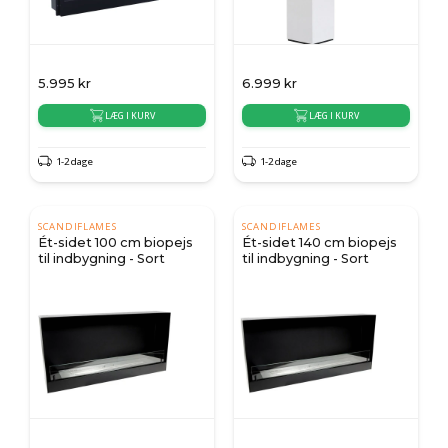
5.995
kr
6.999
kr
LÆG I KURV
LÆG I KURV
1-2 dage
1-2 dage
SCANDIFLAMES
SCANDIFLAMES
Ét-sidet 100 cm biopejs
Ét-sidet 140 cm biopejs
til indbygning - Sort
til indbygning - Sort