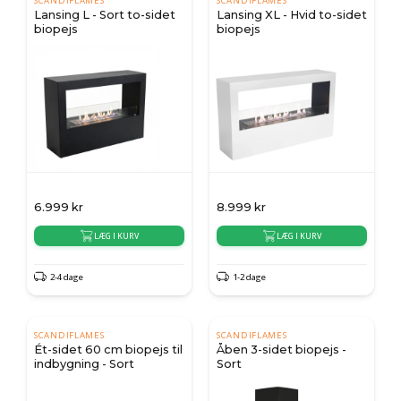
SCANDIFLAMES
SCANDIFLAMES
Lansing L - Sort to-sidet
Lansing XL - Hvid to-sidet
biopejs
biopejs
6.999
kr
8.999
kr
LÆG I KURV
LÆG I KURV
2-4 dage
1-2 dage
SCANDIFLAMES
SCANDIFLAMES
Ét-sidet 60 cm biopejs til
Åben 3-sidet biopejs -
indbygning - Sort
Sort