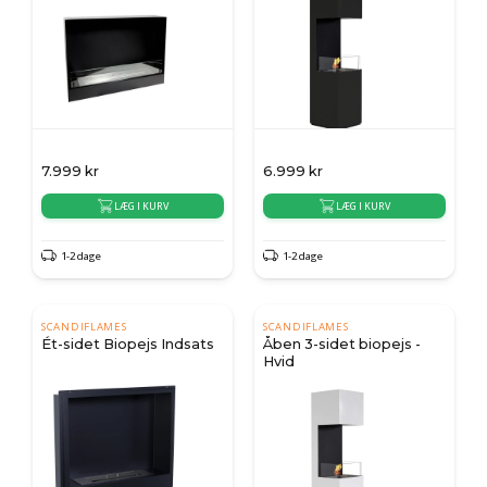
7.999
kr
6.999
kr
LÆG I KURV
LÆG I KURV
1-2 dage
1-2 dage
SCANDIFLAMES
SCANDIFLAMES
Ét-sidet Biopejs Indsats
Åben 3-sidet biopejs -
Hvid