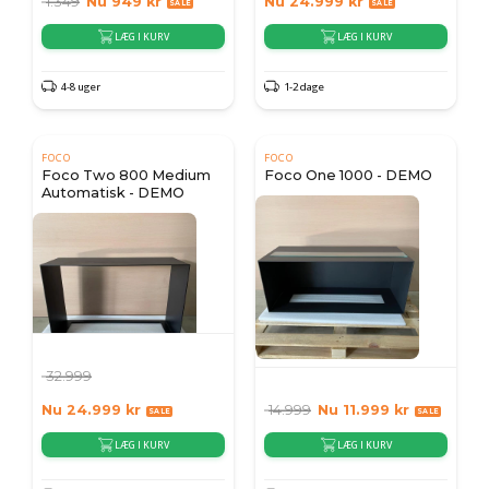
1.349
Nu
949
kr
Nu
24.999
kr
LÆG I KURV
LÆG I KURV
4-8 uger
1-2 dage
FOCO
FOCO
Foco Two 800 Medium
Foco One 1000 - DEMO
Automatisk - DEMO
32.999
Nu
24.999
kr
14.999
Nu
11.999
kr
LÆG I KURV
LÆG I KURV