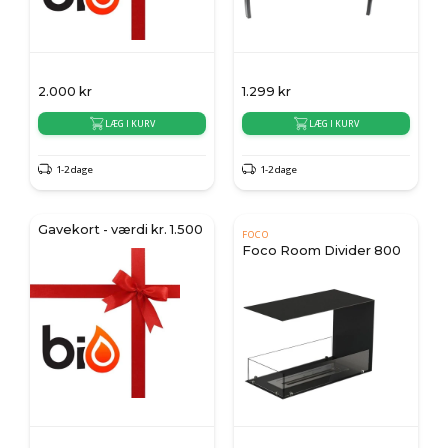
2.000
kr
1.299
kr
LÆG I KURV
LÆG I KURV
1-2 dage
1-2 dage
Gavekort - værdi kr. 1.500
FOCO
Foco Room Divider 800