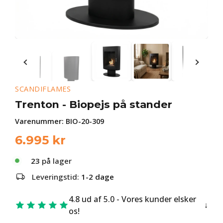
SCANDIFLAMES
Trenton - Biopejs på stander
Varenummer:
BIO-20-309
6.995
kr
23
på lager
Leveringstid:
1-2 dage
4.8 ud af 5.0 - Vores kunder elsker
os!