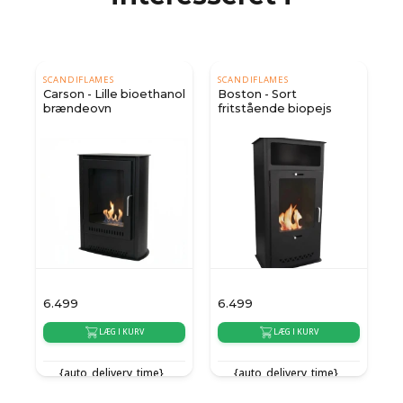
SCANDIFLAMES
SCANDIFLAMES
Carson - Lille bioethanol
Boston - Sort
brændeovn
fritstående biopejs
6.499
6.499
6
LÆG I KURV
LÆG I KURV
{auto_delivery_time}
{auto_delivery_time}