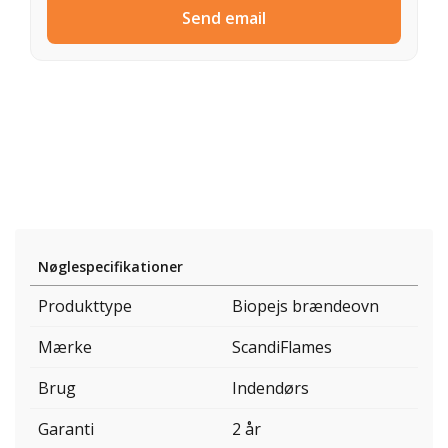
Send email
Nøglespecifikationer
Produkttype
Biopejs brændeovn
Mærke
ScandiFlames
Brug
Indendørs
Garanti
2 år