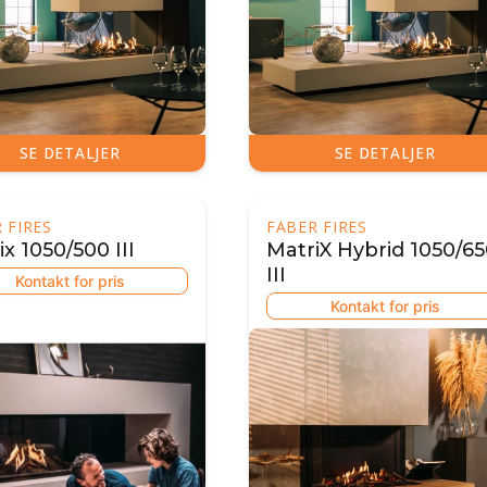
SE DETALJER
SE DETALJER
 FIRES
FABER FIRES
x 1050/500 III
MatriX Hybrid 1050/6
III
Kontakt for pris
Kontakt for pris