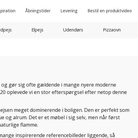
spiration
Åbningstider
Levering
Bestil en produktvideo
idpejs
Elpejs
Udendørs
Pizzaovn
n og gør sig ofte gældende i mange nyere moderne
2020 oplevede vi en stor efterspørgsel efter netop denne
ejsen meget dominerende i boligen. Den er perfekt som
e og alrum. Det er et møbel i sig selv, men når først
naturlige flamme.
 mange inspirerende referencebilleder liggende, så