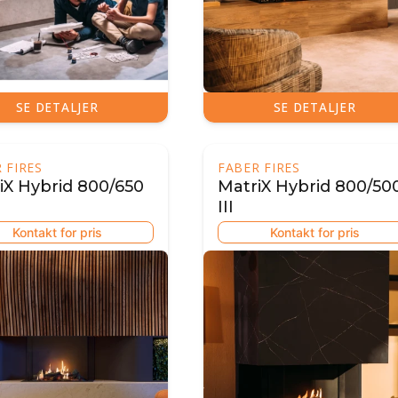
SE DETALJER
SE DETALJER
 FIRES
FABER FIRES
iX Hybrid 800/650
MatriX Hybrid 800/50
III
Kontakt for pris
Kontakt for pris