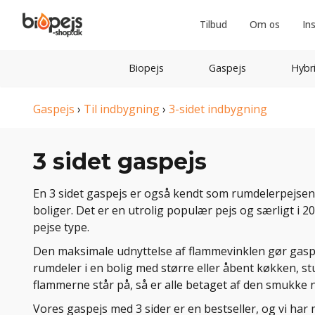
Tilbud
Om os
In
Biopejs
Gaspejs
Hybr
Gaspejs
›
Til indbygning
›
3-sidet indbygning
3 sidet gaspejs
En 3 sidet gaspejs er også kendt som rumdelerpejse
boliger. Det er en utrolig populær pejs og særligt i 
pejse type.
Den maksimale udnyttelse af flammevinklen gør gasp
rumdeler i en bolig med større eller åbent køkken, stu
flammerne står på, så er alle betaget af den smukke 
Vores gaspejs med 3 sider er en bestseller, og vi har