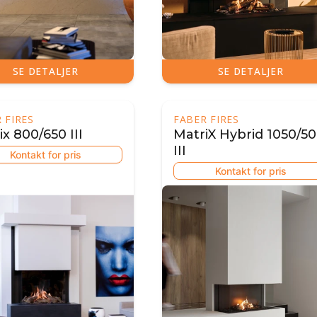
SE DETALJER
SE DETALJER
 FIRES
FABER FIRES
x 800/650 III
MatriX Hybrid 1050/5
III
Kontakt for pris
Kontakt for pris