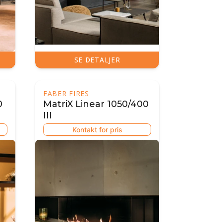
SE DETALJER
FABER FIRES
0
MatriX Linear 1050/400
III
Kontakt for pris