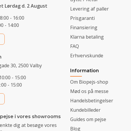
et Lørdag d. 2 August
Levering af paller
8:00 - 16:00
Prisgaranti
0 - 14:00
Finansiering
Klarna betaling
FAQ
Erhvervskunde
n
ade 30, 2500 Valby
Information
10:00 - 15:00
Om Biopejs-shop
0:00 - 15:00
Mød os på messe
Handelsbetingelser
Kundebilleder
 pejse i vores showrooms
Guides om pejse
ænkte dig at besøge vores
Blog