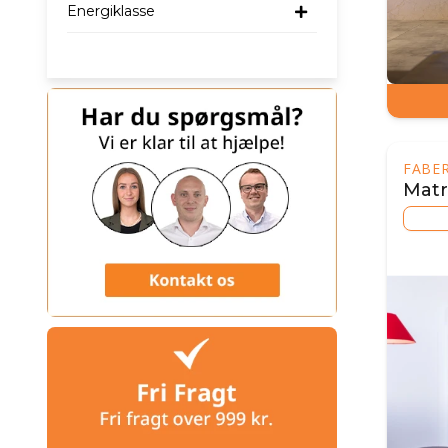
Energiklasse
FABER
Matri