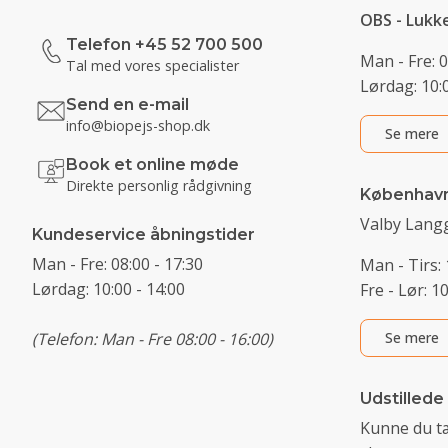
OBS - Lukk
Telefon +45 52 700 500
Man - Fre: 0
Tal med vores specialister
Lørdag: 10:0
Send en e-mail
info@biopejs-shop.dk
Se mere
Book et online møde
Direkte personlig rådgivning
Københav
Valby Langg
Kundeservice åbningstider
Man - Fre: 08:00 - 17:30
Man - Tirs: 
Lørdag: 10:00 - 14:00
Fre - Lør: 1
(Telefon: Man - Fre 08:00 - 16:00)
Se mere
Udstillede
Kunne du t