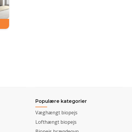
Populære kategorier
Væghængt biopejs
Lofthængt biopejs
Biopejs brændeovn