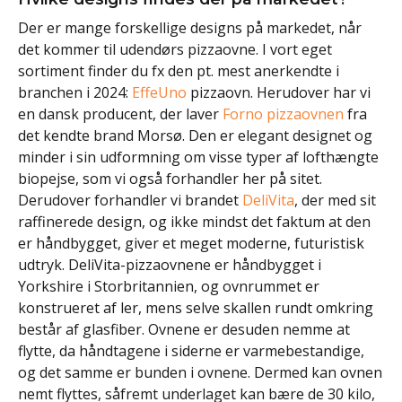
Der er mange forskellige designs på markedet, når
det kommer til udendørs pizzaovne. I vort eget
sortiment finder du fx den pt. mest anerkendte i
branchen i 2024:
EffeUno
pizzaovn. Herudover har vi
en dansk producent, der laver
Forno pizzaovnen
fra
det kendte brand Morsø. Den er elegant designet og
minder i sin udformning om visse typer af lofthængte
biopejse, som vi også forhandler her på sitet.
Derudover forhandler vi brandet
DeliVita
, der med sit
raffinerede design, og ikke mindst det faktum at den
er håndbygget, giver et meget moderne, futuristisk
udtryk. DeliVita-pizzaovnene er håndbygget i
Yorkshire i Storbritannien, og ovnrummet er
konstrueret af ler, mens selve skallen rundt omkring
består af glasfiber. Ovnene er desuden nemme at
flytte, da håndtagene i siderne er varmebestandige,
og det samme er bunden i ovnene. Dermed kan ovnen
nemt flyttes, såfremt underlaget kan bære de 30 kilo,