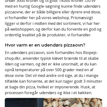
under 3000 kroner og til godt 14.000 kroner. Du vil
med en hurtig Google-søgning kunne finde udendørs
pizzaovne, der er både billigere eller dyrere end disse,
vi forhandler her på vores webshop. Prismæssigt
ligger vi derfor i midten med det sortiment, vi har her
på webshoppen, og derfor kan du forvente en god og
ordentlig kvalitet på de produkter, vi forhandler.
Hvor varm er en udendørs pizzaovn?
En udendørs pizzaovn, som forhandles hos Biopejs-
shop.dkr, anvender typisk kløvet brænde til at skabe
ilden og varmen, og det er ikke unormalt, at du kan
opnå temperaturer på over 500 grader med en af
disse ovne. Det vil med andre ord sige, at du i mange
tilfælde kan forvente, at det kun tager godt 3 minutter
at bage din pizza, hvilket er imponerende. Husk, at
processen foregår udendørs og ikke i et køkken.