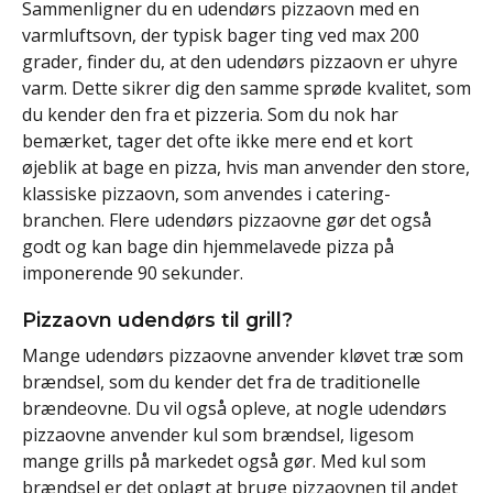
Sammenligner du en udendørs pizzaovn med en
varmluftsovn, der typisk bager ting ved max 200
grader, finder du, at den udendørs pizzaovn er uhyre
varm. Dette sikrer dig den samme sprøde kvalitet, som
du kender den fra et pizzeria. Som du nok har
bemærket, tager det ofte ikke mere end et kort
øjeblik at bage en pizza, hvis man anvender den store,
klassiske pizzaovn, som anvendes i catering-
branchen. Flere udendørs pizzaovne gør det også
godt og kan bage din hjemmelavede pizza på
imponerende 90 sekunder.
Pizzaovn udendørs til grill?
Mange udendørs pizzaovne anvender kløvet træ som
brændsel, som du kender det fra de traditionelle
brændeovne. Du vil også opleve, at nogle udendørs
pizzaovne anvender kul som brændsel, ligesom
mange grills på markedet også gør. Med kul som
brændsel er det oplagt at bruge pizzaovnen til andet