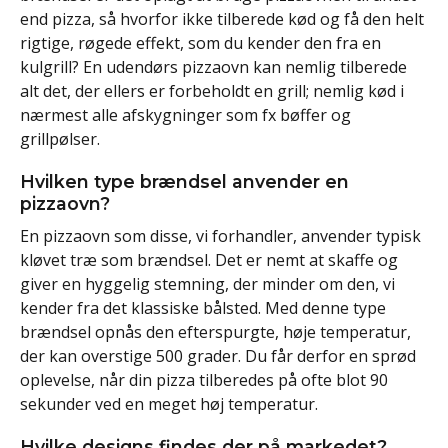
end pizza, så hvorfor ikke tilberede kød og få den helt
rigtige, røgede effekt, som du kender den fra en
kulgrill? En udendørs pizzaovn kan nemlig tilberede
alt det, der ellers er forbeholdt en grill; nemlig kød i
nærmest alle afskygninger som fx bøffer og
grillpølser.
Hvilken type brændsel anvender en
pizzaovn?
En pizzaovn som disse, vi forhandler, anvender typisk
kløvet træ som brændsel. Det er nemt at skaffe og
giver en hyggelig stemning, der minder om den, vi
kender fra det klassiske bålsted. Med denne type
brændsel opnås den efterspurgte, høje temperatur,
der kan overstige 500 grader. Du får derfor en sprød
oplevelse, når din pizza tilberedes på ofte blot 90
sekunder ved en meget høj temperatur.
Hvilke designs findes der på markedet?