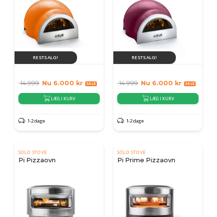
RESTSALG!
RESTSALG!
14.999
Nu
6.000
kr
14.999
Nu
6.000
kr
LÆG I KURV
LÆG I KURV
1-2 dage
1-2 dage
SOLO STOVE
SOLO STOVE
Pi Pizzaovn
Pi Prime Pizzaovn