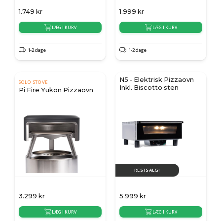
1.749
kr
1.999
kr
LÆG I KURV
LÆG I KURV
1-2 dage
1-2 dage
N5 - Elektrisk Pizzaovn
SOLO STOVE
Inkl. Biscotto sten
Pi Fire Yukon Pizzaovn
RESTSALG!
3.299
kr
5.999
kr
LÆG I KURV
LÆG I KURV