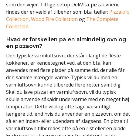
som den vejer. Til lige netop DeliVita-pizzaovnene
findes der er væld af tilbehør som bl.a. tæller:
Pizzaiolo
Collection
,
Wood Fire Collection
og
The Complete
Collection.
Hvad er forskellen på en almindelig ovn og
en pizzaovn?
Den typiske varmluftsovn, der står i langt de fleste
køkkener, er kendetegnet ved, at den bl.a. kan
anvendes med flere plader på samme tid, der alle får
den samme mængde varme. Typisk vil du med en
varmluftsovn kunne tilberede flere retter samtidig.
Skal du lave pizza i en varmluftsovn, vil du typisk
skulle anvende såkaldt undervarme med en meget høj
temperatur. Dette vil dog ofte tage væsentligt
længere tid, end hvis du anvender en pizzaovn, om det
så er en inden- eller udendørs af slagsens. En pizza til
varmluftsovn tilberedes ofte på en rist eller en plade.
Er du vant til at varme pizzaer fra dybfrost, vil du