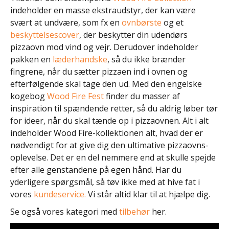
indeholder en masse ekstraudstyr, der kan være
svært at undvære, som fx en
ovnbørste
og et
beskyttelsescover
, der beskytter din udendørs
pizzaovn mod vind og vejr. Derudover indeholder
pakken en
læderhandske
, så du ikke brænder
fingrene, når du sætter pizzaen ind i ovnen og
efterfølgende skal tage den ud. Med den engelske
kogebog
Wood Fire Fest
finder du masser af
inspiration til spændende retter, så du aldrig løber tør
for ideer, når du skal tænde op i pizzaovnen. Alt i alt
indeholder Wood Fire-kollektionen alt, hvad der er
nødvendigt for at give dig den ultimative pizzaovns-
oplevelse. Det er en del nemmere end at skulle spejde
efter alle genstandene på egen hånd. Har du
yderligere spørgsmål, så tøv ikke med at hive fat i
vores
kundeservice.
Vi står altid klar til at hjælpe dig.
Se også vores kategori med
tilbehør
her.