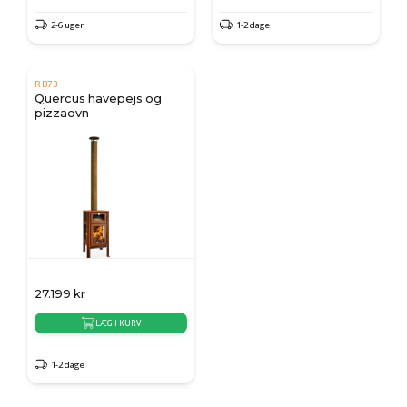
2-6 uger
1-2 dage
RB73
Quercus havepejs og
pizzaovn
27.199
kr
LÆG I KURV
1-2 dage